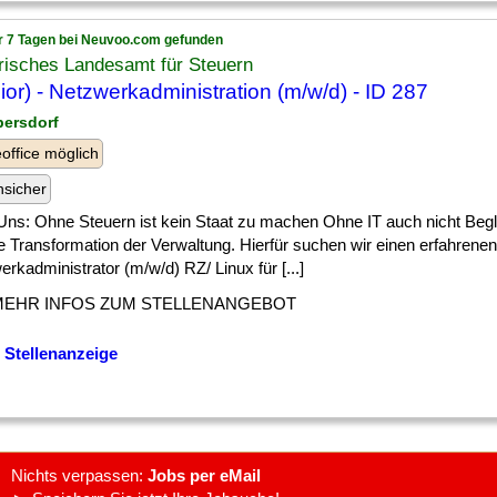
r 7 Tagen bei Neuvoo.com gefunden
risches Landesamt für Steuern
ior) - Netzwerkadministration (m/w/d) - ID 287
persdorf
ffice möglich
nsicher
Uns: Ohne Steuern ist kein Staat zu machen Ohne IT auch nicht Begle
le Transformation der Verwaltung. Hierfür suchen wir einen erfahrenen
rkadministrator (m/w/d) RZ/ Linux für [...]
MEHR INFOS ZUM STELLENANGEBOT
 Stellenanzeige
Nichts verpassen:
Jobs per eMail