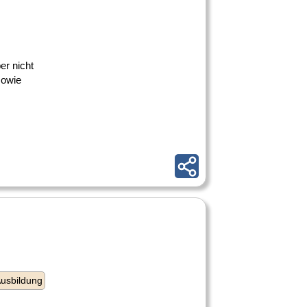
er nicht
sowie
usbildung