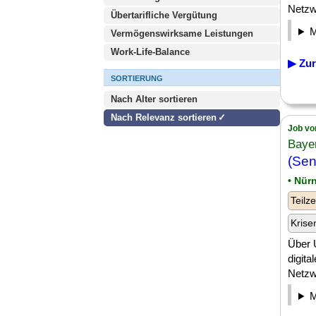
Netzwe
Übertarifliche Vergütung
Vermögenswirksame Leistungen
Work-Life-Balance
▶ Zur
SORTIERUNG
Nach Alter sortieren
Nach Relevanz sortieren
Job vo
Baye
(Sen
• Nür
Teilze
Krise
Über 
digita
Netzwe