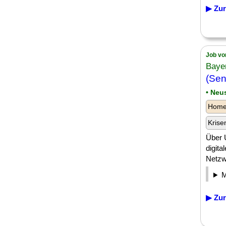
▶ Zur
Job vo
Baye
(Sen
• Neu
Homeo
Krise
Über 
digita
Netzwe
▶ Zur