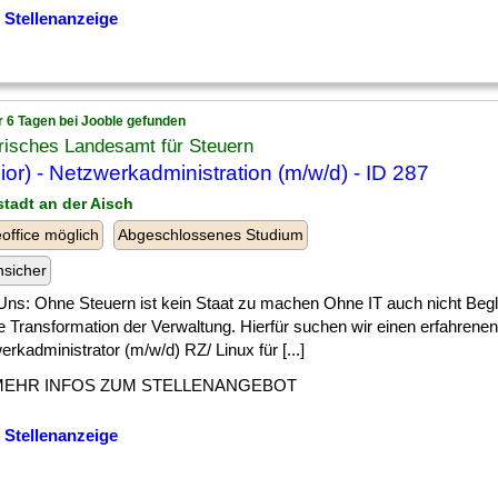
 Stellenanzeige
r 6 Tagen bei Jooble gefunden
risches Landesamt für Steuern
ior) - Netzwerkadministration (m/w/d) - ID 287
stadt an der Aisch
ffice möglich
Abgeschlossenes Studium
nsicher
Uns: Ohne Steuern ist kein Staat zu machen Ohne IT auch nicht Begle
le Transformation der Verwaltung. Hierfür suchen wir einen erfahrenen
rkadministrator (m/w/d) RZ/ Linux für [...]
MEHR INFOS ZUM STELLENANGEBOT
 Stellenanzeige