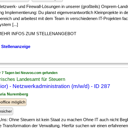
] Netzwerk- und Firewall-Lösungen in unserer (großteils) Onprem-Land
ng Implementierung: Du planst eigenverantwortlich Kleinprojekte in d
ereich und arbeitest mit dem Team in verschiedenen IT-Projekten fa
ystem [...]
MEHR INFOS ZUM STELLENANGEBOT
 Stellenanzeige
r 7 Tagen bei Neuvoo.com gefunden
risches Landesamt für Steuern
ior) - Netzwerkadministration (m/w/d) - ID 287
aria Nuremberg
ffice möglich
nsicher
Uns: Ohne Steuern ist kein Staat zu machen Ohne IT auch nicht Begle
le Transformation der Verwaltung. Hierfür suchen wir einen erfahrenen