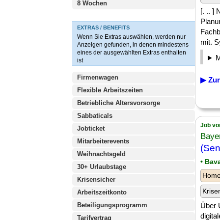
8 Wochen
[. .. 
Planu
EXTRAS / BENEFITS
Fachb
Wenn Sie Extras auswählen, werden nur
mit. S
Anzeigen gefunden, in denen mindestens
eines der ausgewählten Extras enthalten
ist
Firmenwagen
▶ Zur
Flexible Arbeitszeiten
Betriebliche Altersvorsorge
Sabbaticals
Job vo
Jobticket
Baye
Mitarbeiterevents
(Sen
Weihnachtsgeld
• Bav
30+ Urlaubstage
Homeo
Krisensicher
Krise
Arbeitszeitkonto
Beteiligungsprogramm
Über 
digita
Tarifvertrag