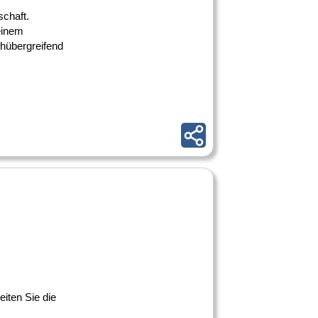
schaft.
einem
chübergreifend
iten Sie die