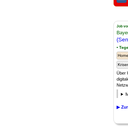
Job vo
Baye
(Sen
• Teg
Homeo
Krise
Über 
digita
Netzwe
▶ Zur