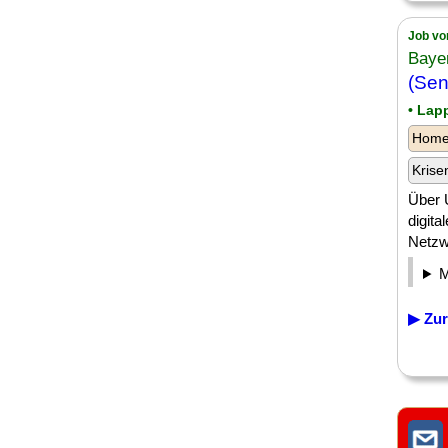
Job vo
Baye
(Sen
• Lap
Homeo
Krise
Über 
digita
Netzwe
▶ Zur