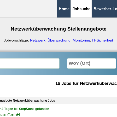
Home
Jobsuche
Bewerber-Lo
Netzwerküberwachung Stellenangebote
Jobvorschläge:
Netzwerk
,
Überwachung
,
Monitoring
,
IT-Sicherheit
16 Jobs für Netzwerküberwa
angebote Netzwerküberwachung Jobs
r 2 Tagen bei StepStone gefunden
max GmbH