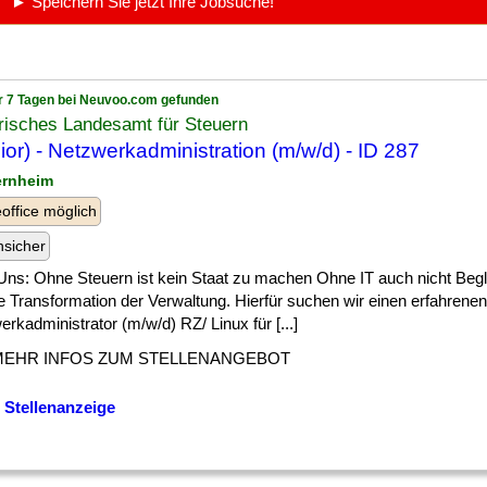
► Speichern Sie jetzt Ihre Jobsuche!
r 7 Tagen bei Neuvoo.com gefunden
risches Landesamt für Steuern
ior) - Netzwerkadministration (m/w/d) - ID 287
ernheim
ffice möglich
nsicher
Uns: Ohne Steuern ist kein Staat zu machen Ohne IT auch nicht Begle
le Transformation der Verwaltung. Hierfür suchen wir einen erfahrenen
rkadministrator (m/w/d) RZ/ Linux für [...]
MEHR INFOS ZUM STELLENANGEBOT
 Stellenanzeige