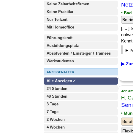
Netz
Keine Zeitarbeitsfirmen
Keine Praktika
• Bad
Nur Teilzeit
Betri
Mit Homeoffice
[. .. 
notwen
Führungskraft
Kennt
Ausbildungsplatz
Absolventen / Einsteiger / Trainees
Werkstudenten
▶ Zur
ANZEIGENALTER
Alle Anzeigen
24 Stunden
Job am
48 Stunden
H. G
3 Tage
Seni
7 Tage
• Mün
2 Wochen
Berat
4 Wochen
Flexi