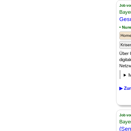
Job vo
Baye
Gesu
• Nur
Homeo
Krise
Über 
digita
Netzwe
▶ Zur
Job vo
Baye
(Sen