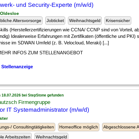
werk- und Security-Experte (m/w/d)
 Oldesloe
ebliche Altersvorsorge
Jobticket
Weihnachtsgeld
Krisensicher
] Skills (Herstellerzertifizierungen wie CCNA/ CCNP sind von Vorteil, ab
dig) Idealerweise Erfahrungen mit Zertifikaten (öffentliche und PKI) 
nisse im SDWAN Umfeld (z. B. Velocloud, Meraki) [...]
MEHR INFOS ZUM STELLENANGEBOT
 Stellenanzeige
 18.07.2026 bei StepStone gefunden
autzsch Firmengruppe
or IT Systemadministrator (m/w/d)
ster
ungs-/ Consultingtätigkeiten
Homeoffice möglich
Abgeschlossene A
ble Arbeitszeiten
Weihnachtsgeld