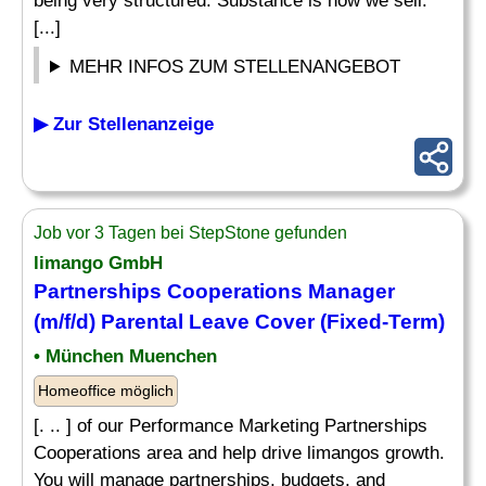
being very structured. Substance is how we sell.
[...]
MEHR INFOS ZUM STELLENANGEBOT
▶ Zur Stellenanzeige
Job vor 3 Tagen bei StepStone gefunden
limango GmbH
Partnerships Cooperations
Manager
(m/f/d) Parental Leave Cover (Fixed-Term)
• München Muenchen
Homeoffice möglich
[. .. ] of our Performance Marketing Partnerships
Cooperations area and help drive limangos growth.
You will manage partnerships, budgets, and