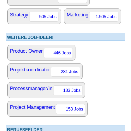
Strategy
Marketing
505 Jobs
1.505 Jobs
WEITERE JOB-IDEEN!
Product Owner
446 Jobs
Projektkoordinator
281 Jobs
Prozessmanager/in
183 Jobs
Project Management
153 Jobs
BERUFSFELDER