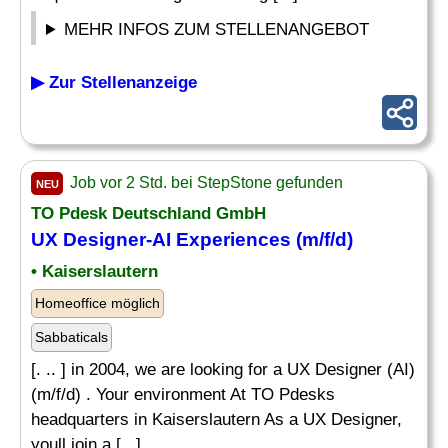
MEHR INFOS ZUM STELLENANGEBOT
▶ Zur Stellenanzeige
Job vor 2 Std. bei StepStone gefunden
NEU
TO Pdesk Deutschland GmbH
UX Designer-AI Experiences (m/f/d)
• Kaiserslautern
Homeoffice möglich
Sabbaticals
[. .. ] in 2004, we are looking for a UX Designer (AI)
(m/f/d) . Your environment At TO Pdesks
headquarters in Kaiserslautern As a UX Designer,
youll join a [...]