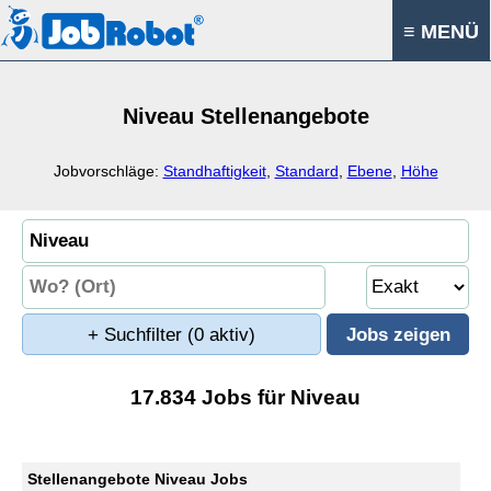
≡ MENÜ
Niveau Stellenangebote
Jobvorschläge:
Standhaftigkeit
,
Standard
,
Ebene
,
Höhe
+ Suchfilter
(0 aktiv)
17.834 Jobs für Niveau
Stellenangebote Niveau Jobs