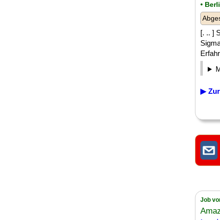
• Berl
Abge
[. ..
Sigma
Erfahr
▶ Zur
Job vo
Amaz