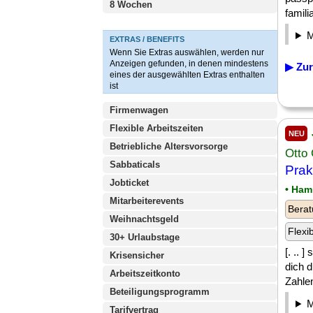
8 Wochen
famili
EXTRAS / BENEFITS
Wenn Sie Extras auswählen, werden nur
Anzeigen gefunden, in denen mindestens
▶ Zur
eines der ausgewählten Extras enthalten
ist
Firmenwagen
Flexible Arbeitszeiten
NEU
Betriebliche Altersvorsorge
Otto
Sabbaticals
Prak
Jobticket
• Ham
Mitarbeiterevents
Berat
Weihnachtsgeld
Flexi
30+ Urlaubstage
[. .. 
Krisensicher
dich d
Arbeitszeitkonto
Zahlen
Beteiligungsprogramm
Tarifvertrag