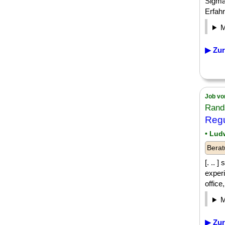
Sigma
Erfahr
▶ Zur
Job vo
Rand
Regu
• Lud
Berat
[. .. 
experi
office
▶ Zur