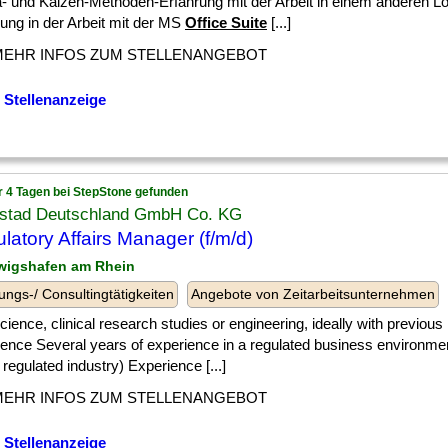
- und Kaizen-Methoden-Erfahrung mit der Arbeit in einem anderen Lo
ung in der Arbeit mit der MS
Office Suite
[...]
MEHR INFOS ZUM STELLENANGEBOT
 Stellenanzeige
r 4 Tagen bei StepStone gefunden
stad Deutschland GmbH Co. KG
latory Affairs Manager (f/m/d)
wigshafen am Rhein
ungs-/ Consultingtätigkeiten
Angebote von Zeitarbeitsunternehmen
] science, clinical research studies or engineering, ideally with previous
ence Several years of experience in a regulated business environment
, regulated industry) Experience [...]
MEHR INFOS ZUM STELLENANGEBOT
 Stellenanzeige