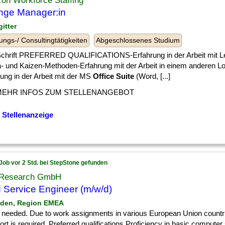
on Workforce Staffing
nge Manager:in
gitter
ungs-/ Consultingtätigkeiten
Abgeschlossenes Studium
 ] Schrift PREFERRED QUALIFICATIONS-Erfahrung in der Arbeit mit Le
- und Kaizen-Methoden-Erfahrung mit der Arbeit in einem anderen Lo
ung in der Arbeit mit der MS
Office Suite
(Word, [...]
MEHR INFOS ZUM STELLENANGEBOT
 Stellenanzeige
Job vor 2 Std. bei StepStone gefunden
Research GmbH
d Service Engineer (m/w/d)
sden, Region EMEA
] if needed. Due to work assignments in various European Union count
rt is required. Preferred qualifications Proficiency in basic computer 