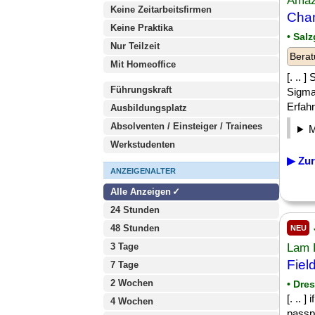
Amaz
Keine Zeitarbeitsfirmen
Cha
Keine Praktika
• Salz
Nur Teilzeit
Berat
Mit Homeoffice
[. ..
Führungskraft
Sigma
Erfahr
Ausbildungsplatz
Absolventen / Einsteiger / Trainees
Werkstudenten
▶ Zur
ANZEIGENALTER
Alle Anzeigen
24 Stunden
48 Stunden
NEU
3 Tage
Lam 
Fiel
7 Tage
2 Wochen
• Dre
[. .. 
4 Wochen
passpo