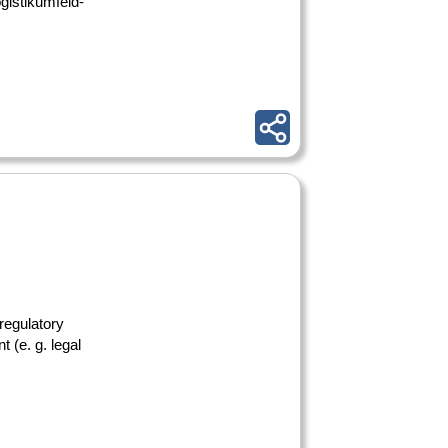
gistikumfeld-
 regulatory
 (e. g. legal