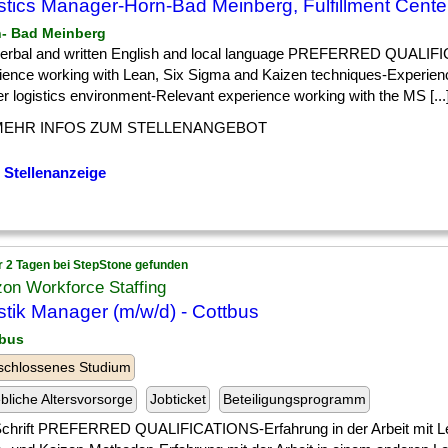
stics Manager-Horn-Bad Meinberg, Fulfillment Cente
n- Bad Meinberg
 ] verbal and written English and local language PREFERRED QUALI
ience working with Lean, Six Sigma and Kaizen techniques-Experien
r logistics environment-Relevant experience working with the MS [...
MEHR INFOS ZUM STELLENANGEBOT
 Stellenanzeige
r 2 Tagen bei StepStone gefunden
on Workforce Staffing
stik Manager (m/w/d) - Cottbus
tbus
schlossenes Studium
ebliche Altersvorsorge
Jobticket
Beteiligungsprogramm
 ] Schrift PREFERRED QUALIFICATIONS-Erfahrung in der Arbeit mit Le