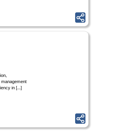
ion,
nt management
ncy in [...]