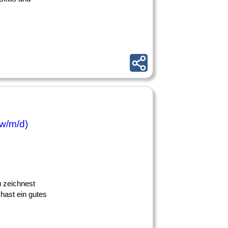
(w/m/d)
Du zeichnest
hast ein gutes