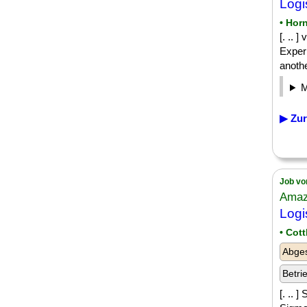
Logi
• Hor
[. ..
Exper
anothe
▶ Zur
Job vo
Amaz
Logi
• Cot
Abge
Betri
[. ..