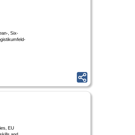
an-, Six-
gistikumfeld-
ries, EU
skills and