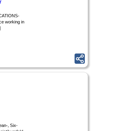
r
FICATIONS-
ce working in
]
an-, Six-