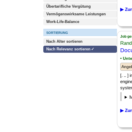
Übertarifliche Vergütung
▶ Zur
Vermögenswirksame Leistungen
Work-Life-Balance
SORTIERUNG
Job ge
Nach Alter sortieren
Rand
Nach Relevanz sortieren
Docu
• Unt
Angeb
[. .. 
engin
system
▶ Zur