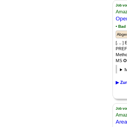
Job vo
Amaz
Oper
• Bad
Abge
[. .. 
PREFE
Method
MS
O
▶ Zur
Job vo
Amaz
Are