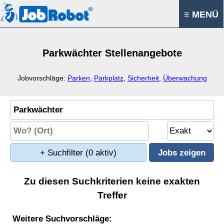
≡ MENÜ
Parkwächter Stellenangebote
Jobvorschläge:
Parken
,
Parkplatz
,
Sicherheit
,
Überwachung
+ Suchfilter
(0 aktiv)
Zu diesen Suchkriterien keine exakten
Treffer
Weitere Suchvorschläge: