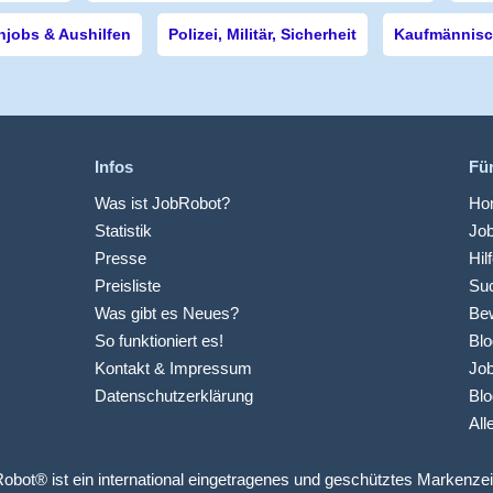
njobs & Aushilfen
Polizei, Militär, Sicherheit
Kaufmännisch
Infos
Fü
Was ist JobRobot?
Hom
Statistik
Jo
Presse
Hil
Preisliste
Suc
Was gibt es Neues?
Be
So funktioniert es!
Blo
Kontakt & Impressum
Job
Datenschutzerklärung
Blo
All
obot® ist ein international eingetragenes und geschütztes Markenze