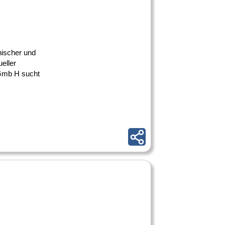
nischer und
eller
 Gmb H sucht