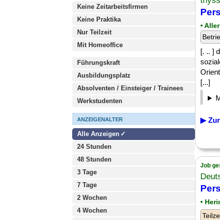
thys
Keine Zeitarbeitsfirmen
Pers
Keine Praktika
• All
Nur Teilzeit
Betri
Mit Homeoffice
[. .. 
sozial
Führungskraft
Orien
Ausbildungsplatz
[...]
Absolventen / Einsteiger / Trainees
Werkstudenten
▶ Zur
ANZEIGENALTER
Alle Anzeigen
24 Stunden
48 Stunden
Job ge
3 Tage
Deut
7 Tage
Pers
2 Wochen
• Her
4 Wochen
Teilze