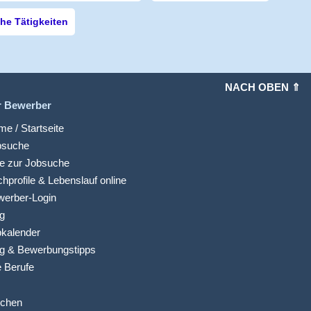
e Tätigkeiten
NACH OBEN ⇑
r Bewerber
e / Startseite
bsuche
fe zur Jobsuche
hprofile & Lebenslauf online
werber-Login
g
kalender
g & Bewerbungstipps
e Berufe
ichen