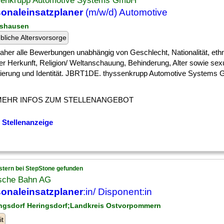
senkrupp Automotive Systems GmbH
onaleinsatzplaner
(m/w/d) Automotive
ershausen
ebliche Altersvorsorge
] daher alle Bewerbungen unabhängig von Geschlecht, Nationalität, eth
er Herkunft, Religion/ Weltanschauung, Behinderung, Alter sowie sexu
tierung und Identität. JBRT1DE. thyssenkrupp Automotive Systems
MEHR INFOS ZUM STELLENANGEBOT
 Stellenanzeige
stern bei StepStone gefunden
sche Bahn AG
onaleinsatzplaner
:in/ Disponent:in
ingsdorf Heringsdorf;Landkreis Ostvorpommern
it