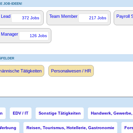
E JOB-IDEEN!
 Lead
Team Member
Payroll S
372 Jobs
217 Jobs
 Manager
126 Jobs
SFELDER
ännische Tätigkeiten
Personalwesen / HR
en
EDV / IT
Sonstige Tätigkeiten
Handwerk, Gewerbe, 
Werbung
Reisen, Tourismus, Hotellerie, Gastronomie
For