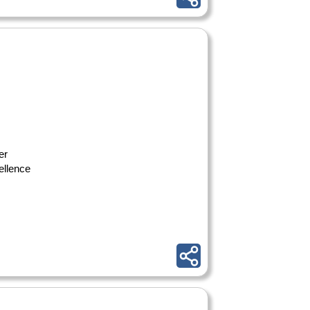
er
ellence