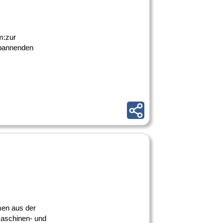
m:zur
spannenden
men aus der
maschinen- und