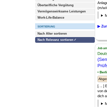
Anlag
Übertarifliche Vergütung
(m/w/d)
Vermögenswirksame Leistungen
Work-Life-Balance
▶ Zur
SORTIERUNG
Nach Alter sortieren
Nach Relevanz sortieren
Job am
Deut
(Sen
Prüf
• Berl
Abges
[. .. 
von d
dich a