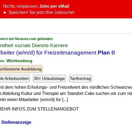
Nichts verpassen:
Jobs per eMail
► Speichern Sie jetzt Ihre Jobsuche!
stern bei Neuvoo.com gefunden
dheit soziale Dienste Karriere
rbeiter (w/m/d) für Freizeitmanagement
Plan
B
en- Württemberg
chlossene Ausbildung
ble Arbeitszeiten
30+ Urlaubstage
Tarifvertrag
] mit dem hohen Erholungs- und Freizeitwert des nördlichen Schwarzw
e Abteilung Kultur und Therapie am Standort Calw suchen wir zum n
nkt einen Mitarbeiter (w/m/d) für [...]
MEHR INFOS ZUM STELLENANGEBOT
 Stellenanzeige