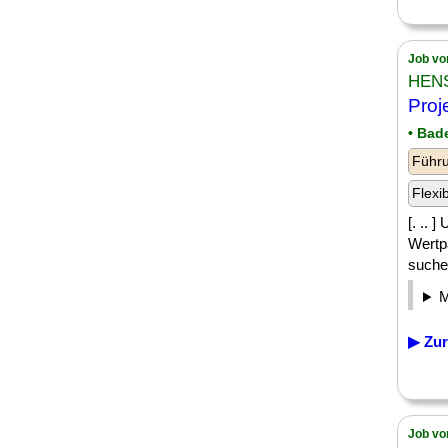
Job vo
HEN
Proj
• Bad
Führu
Flexi
[. .. 
Wertp
suche
▶ Zur
Job vo