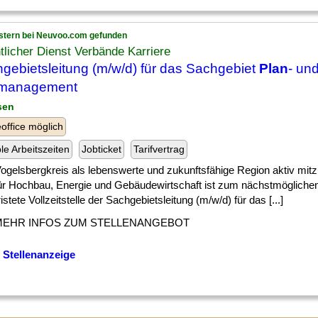
stern bei Neuvoo.com gefunden
tlicher Dienst Verbände Karriere
gebietsleitung (m/w/d) für das Sachgebiet
Plan
- un
management
sen
ffice möglich
ble Arbeitszeiten
Jobticket
Tarifvertrag
] Vogelsbergkreis als lebenswerte und zukunftsfähige Region aktiv mit
ür Hochbau, Energie und Gebäudewirtschaft ist zum nächstmöglichen
istete Vollzeitstelle der Sachgebietsleitung (m/w/d) für das [...]
MEHR INFOS ZUM STELLENANGEBOT
 Stellenanzeige