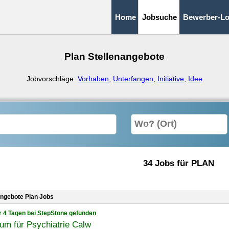
Home
Jobsuche
Bewerber-Lo
Plan Stellenangebote
Jobvorschläge:
Vorhaben
,
Unterfangen
,
Initiative
,
Idee
34 Jobs für PLAN
angebote Plan Jobs
r 4 Tagen bei StepStone gefunden
um für Psychiatrie Calw