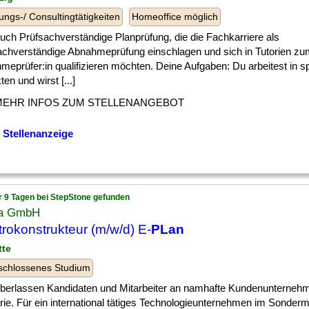
ungs-/ Consultingtätigkeiten
Homeoffice möglich
] auch Prüfsachverständige Planprüfung, die die Fachkarriere als
achverständige Abnahmeprüfung einschlagen und sich in Tutorien zu
meprüfer:in qualifizieren möchten. Deine Aufgaben: Du arbeitest in 
ten und wirst [...]
MEHR INFOS ZUM STELLENANGEBOT
 Stellenanzeige
r 9 Tagen bei StepStone gefunden
ea GmbH
trokonstrukteur (m/w/d) E-
PLan
tte
schlossenes Studium
 ] überlassen Kandidaten und Mitarbeiter an namhafte Kundenunterneh
trie. Für ein international tätiges Technologieunternehmen im Sonder