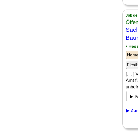
Job ge
Öffen
Sach
Bau
• Hes
Homeo
Flexi
[. .. 
Amt f
unbefr
▶ Zur