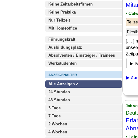
Mita
Keine Zeitarbeitsfirmen
Keine Praktika
• Cal
Nur Teilzeit
Teilze
Mit Homeoffice
Flexi
Führungskraft
[. .. 
unser
Ausbildungsplatz
Zeitpu
Absolventen / Einsteiger / Trainees
Werkstudenten
ANZEIGENALTER
▶ Zur
Alle Anzeigen
24 Stunden
48 Stunden
Job vo
3 Tage
Deut
7 Tage
Erfa
2 Wochen
Abna
4 Wochen
• Leip