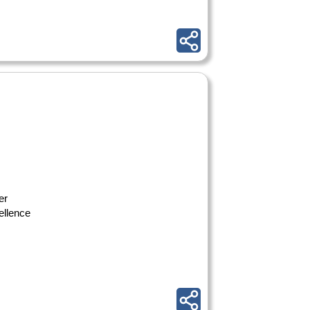
er
ellence