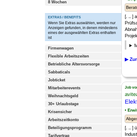
8 Wochen
Berat
[. .. 
EXTRAS / BENEFITS
Prüfs
Wenn Sie Extras auswählen, werden nur
Anzeigen gefunden, in denen mindestens
Abnah
eines der ausgewählten Extras enthalten
Projek
ist
Firmenwagen
Flexible Arbeitszeiten
▶ Zur
Betriebliche Altersvorsorge
Sabbaticals
Jobticket
Job vo
Mitarbeiterevents
avit
Weihnachtsgeld
Elek
30+ Urlaubstage
• Erwi
Krisensicher
Abge
Arbeitszeitkonto
[. ..
Beteiligungsprogramm
Indus
Tarifvertrag