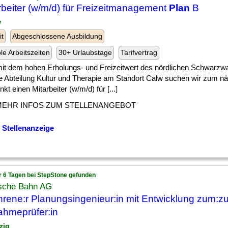
rbeiter (w/m/d) für Freizeitmanagement
Plan
B
w
it
Abgeschlossene Ausbildung
ble Arbeitszeiten
30+ Urlaubstage
Tarifvertrag
] mit dem hohen Erholungs- und Freizeitwert des nördlichen Schwarzw
e Abteilung Kultur und Therapie am Standort Calw suchen wir zum n
nkt einen Mitarbeiter (w/m/d) für [...]
MEHR INFOS ZUM STELLENANGEBOT
 Stellenanzeige
r 6 Tagen bei StepStone gefunden
sche Bahn AG
hrene:r Planungsingenieur:in mit Entwicklung zum:z
hmeprüfer:in
zig