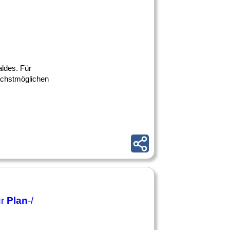
aldes. Für
ächstmöglichen
ur
Plan
-/