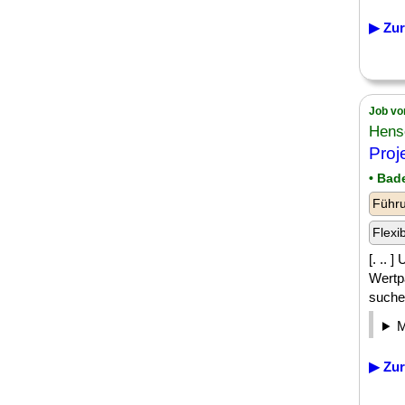
▶ Zur
Job vo
Hens
Proj
• Bad
Führu
Flexi
[. .. 
Wertp
suche
▶ Zur