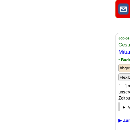
Job ge
Gesun
Mita
• Bad
Abges
Flexi
[. .. 
unser
Zeitpu
▶ Zur