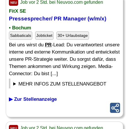
Job vor 2 Std. bei Neuvoo.com gefunden
NEU
FitX SE
Pressesprecher/
PR Manager
(w/m/x)
• Bochum
Sabbaticals
Jobticket
30+ Urlaubstage
Bei uns wirst du
PR
-Lead: Du verantwortest unsere
interne und externe Kommunikation und entwickelst
unsere PR-Strategie weiter. Du sorgst dafür, dass
Themen ankommen und Wirkung zeigen. Media-
Connector: Du bist [...]
MEHR INFOS ZUM STELLENANGEBOT
▶ Zur Stellenanzeige
Job vor 2 Std. bei Neuvoo.com gefunden
NEU