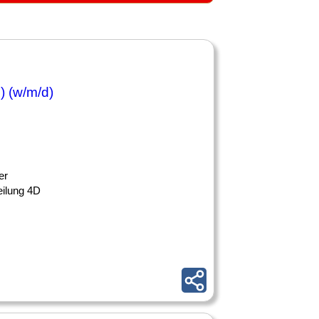
) (w/m/d)
er
eilung 4D