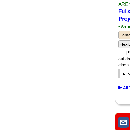
AREN
Full
Proj
• Stut
Homeo
Flexi
[. .. 
auf d
einen [
▶ Zur