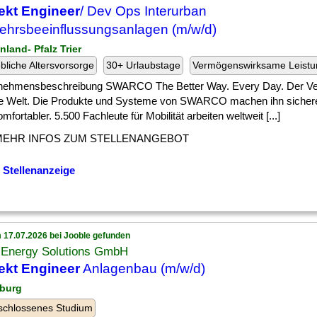
ekt Engineer
/ Dev Ops Interurban
ehrsbeeinflussungsanlagen (m/w/d)
nland- Pfalz Trier
ebliche Altersvorsorge
30+ Urlaubstage
Vermögenswirksame Leist
nehmensbeschreibung SWARCO The Better Way. Every Day. Der Ver
e Welt. Die Produkte und Systeme von SWARCO machen ihn sicherer
mfortabler. 5.500 Fachleute für Mobilität arbeiten weltweit [...]
MEHR INFOS ZUM STELLENANGEBOT
 Stellenanzeige
 17.07.2026 bei Jooble gefunden
Energy Solutions GmbH
ekt Engineer
Anlagenbau (m/w/d)
burg
schlossenes Studium