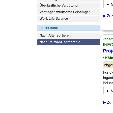
Übertarifliche Vergütung
Vermögenswirksame Leistungen
▶ Zur
Work-Life-Balance
SORTIERUNG
Nach Alter sortieren
Job am
Nach Relevanz sortieren
INEO
Proj
• Köl
Abge
Für d
Ingen
indust
▶ Zur