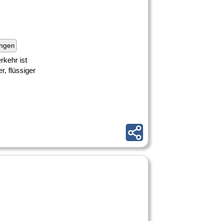
ungen
kehr ist
, flüssiger