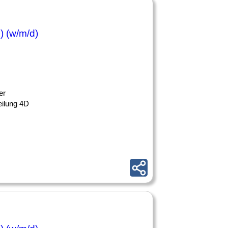
) (w/m/d)
er
eilung 4D