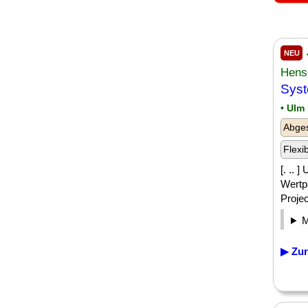
NEU
Hens
Sys
• Ulm
Abge
Flexi
[. .. 
Wertp
Projec
▶ Zur