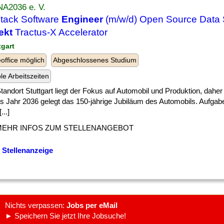
A2036 e. V.
stack Software
Engineer
(m/w/d) Open Source Data
ekt
Tractus-X Accelerator
tgart
ffice möglich
Abgeschlossenes Studium
ble Arbeitszeiten
] Standort Stuttgart liegt der Fokus auf Automobil und Produktion, daher 
as Jahr 2036 gelegt das 150-jährige Jubiläum des Automobils. Aufga
...]
MEHR INFOS ZUM STELLENANGEBOT
 Stellenanzeige
Nichts verpassen:
Jobs per eMail
► Speichern Sie jetzt Ihre Jobsuche!