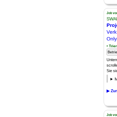
Job vo
SWA
Proj
Verk
Only
• Trier
Betri
Unter
scrol
Sie s
▶ Zur
Job vo