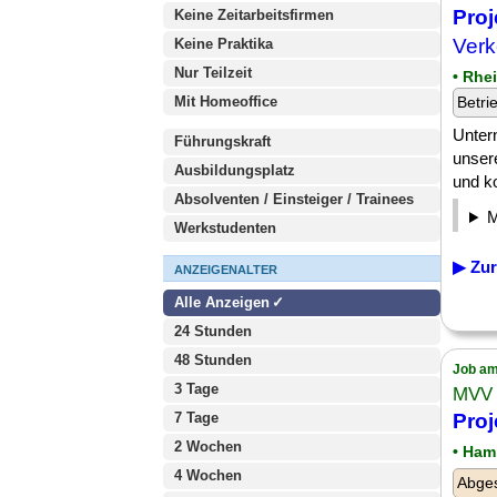
Proj
Keine Zeitarbeitsfirmen
Verk
Keine Praktika
Nur Teilzeit
• Rhei
Mit Homeoffice
Betri
Unter
Führungskraft
unser
Ausbildungsplatz
und ko
Absolventen / Einsteiger / Trainees
Werkstudenten
▶ Zur
ANZEIGENALTER
Alle Anzeigen
24 Stunden
48 Stunden
Job am
3 Tage
MVV 
7 Tage
Proj
2 Wochen
• Ham
4 Wochen
Abge