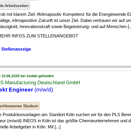
ble Arbeitszeiten
Job mit klarem Ziel: #klimapositiv Kompetenz für die Energiewende E
ltige, klimapositive Zukunft ist unser Ziel. Dabei vertrauen wir auf u
ässigkeit, Innovationskraft sowie Begeisterung- und auf Menschen [..
MEHR INFOS ZUM STELLENANGEBOT
 Stellenanzeige
 10.06.2026 bei Jooble gefunden
S Manufacturing Deutschland GmbH
ekt Engineer
(m/w/d)
n
schlossenes Studium
ie Produktionsanlagen am Standort Köln suchen wir für den PLS Bere
ieur (m/w/d) INEOS in Köln ist das größte Chemieunternehmen und de
rielle Arbeitgeber in Köln. Mit [...]