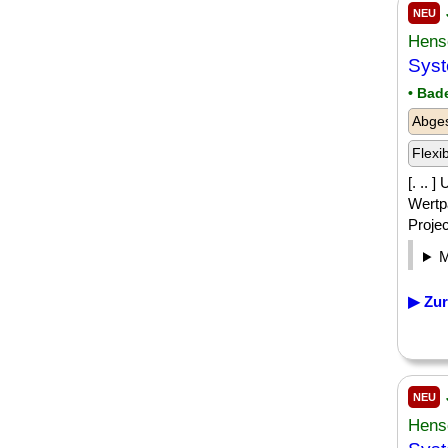
NEU
Hens
Sys
• Bad
Abge
Flexi
[. .. 
Wertp
Projec
▶ Zur
NEU
Hens