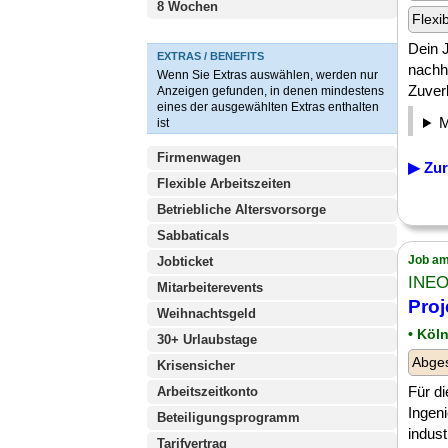
8 Wochen
Flexi
Dein 
EXTRAS / BENEFITS
nachha
Wenn Sie Extras auswählen, werden nur
Zuverl
Anzeigen gefunden, in denen mindestens
eines der ausgewählten Extras enthalten
ist
Firmenwagen
▶ Zur
Flexible Arbeitszeiten
Betriebliche Altersvorsorge
Sabbaticals
Job am
Jobticket
INEO
Mitarbeiterevents
Proj
Weihnachtsgeld
• Köl
30+ Urlaubstage
Abge
Krisensicher
Für d
Arbeitszeitkonto
Ingen
Beteiligungsprogramm
indust
Tarifvertrag