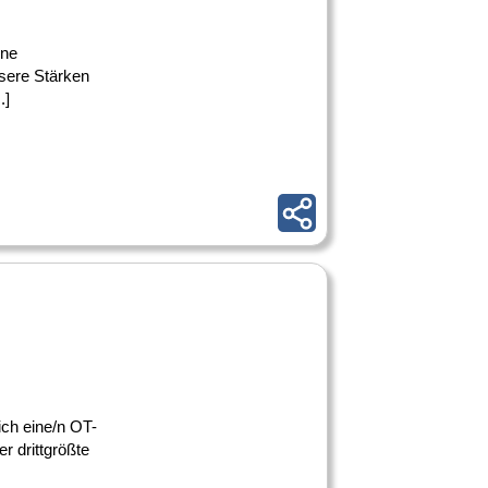
ine
nsere Stärken
.]
ich eine/n OT-
r drittgrößte