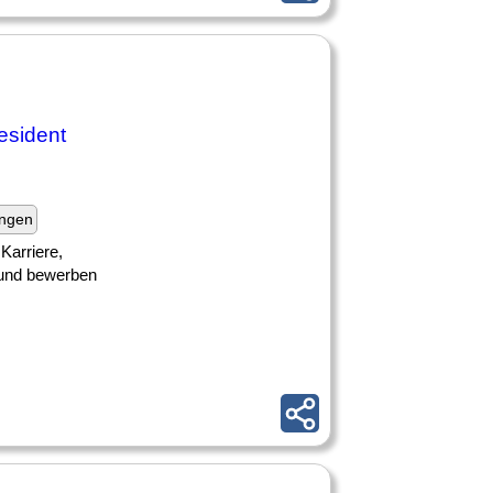
esident
ungen
Karriere,
n und bewerben