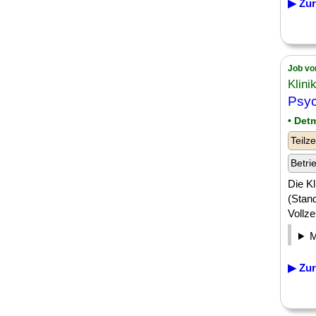
▶ Zur
Job vo
Klin
Psyc
• Det
Teilze
Betri
Die Kl
(Stan
Vollze
▶ Zur