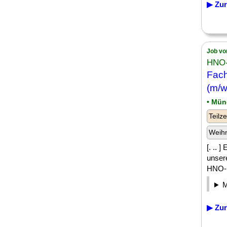
▶ Zur
Job vo
HNO-
Fach
(m/w
• Mü
Teilze
Weih
[. ..
unser
HNO-K
▶ Zur