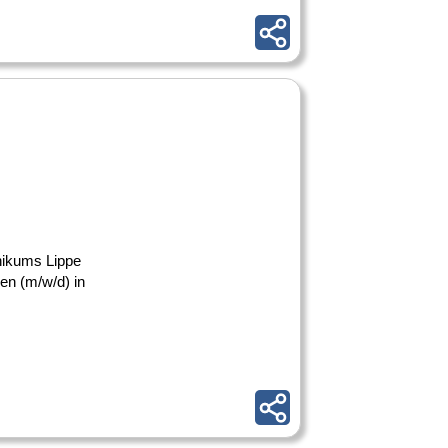
inikums Lippe
en (m/w/d) in