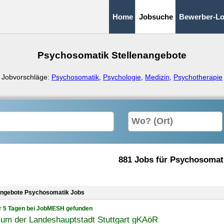
Home
Jobsuche
Bewerber-Lo
Psychosomatik Stellenangebote
Jobvorschläge:
Psychosomatik
,
Psychologie
,
Medizin
,
Psychotherapie
881 Jobs für Psychosomat
angebote Psychosomatik Jobs
r 5 Tagen bei JobMESH gefunden
kum der Landeshauptstadt Stuttgart gKAöR