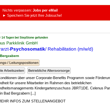
Nichts verpassen:
Jobs per eMail
► Speichern Sie jetzt Ihre Jobsuche!
r 14 Tagen bei StepStone gefunden
nus Parkklinik GmbH
arzt-
Psychosomatik
/ Rehabilitation (m/w/d)
 Bergzabern
ngs-/ Leitungspositionen
ble Arbeitszeiten
Betriebliche Altersvorsorge
 ] Konditionen über unser Corporate-Benefits Programm sowie Förderun
dheit für unsere Mitarbeiter im Rahmen des betrieblichen
dheitsmanagements Kindergartenzuschuss JBRT1DE. Celenus Par
in Bad Bergzabern [...]
MEHR INFOS ZUM STELLENANGEBOT