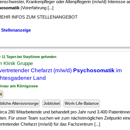
enschwester, Krankenpfleger oder Altenpflegerin (m/w/d) Interesse a
hosomatik
(Vorerfahrung [...]
MEHR INFOS ZUM STELLENANGEBOT
 Stellenanzeige
r 11 Tagen bei StepStone gefunden
n Klinik Gruppe
lvertretender Chefarzt (m/w/d)
Psychosomatik
im
htesgadener Land
önau am Königssee
it
ebliche Altersvorsorge
Jobticket
Work-Life-Balance
] circa 280 Mitarbeitende und behandelt pro Jahr rund 3.400 Patientinn
nten. Für unser Team suchen wir zum nächstmöglichen Zeitpunkt ein
ertretender Chefarzt (m/w/d) für das Fachzentrum [...]