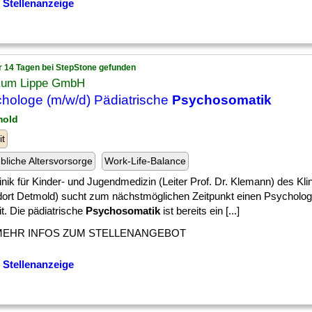
 Stellenanzeige
r 14 Tagen bei StepStone gefunden
ikum Lippe GmbH
hologe (m/w/d) Pädiatrische
Psychosomatik
mold
it
ebliche Altersvorsorge
Work-Life-Balance
inik für Kinder- und Jugendmedizin (Leiter Prof. Dr. Klemann) des Kl
dort Detmold) sucht zum nächstmöglichen Zeitpunkt einen Psycholog
it. Die pädiatrische
Psychosomatik
ist bereits ein [...]
MEHR INFOS ZUM STELLENANGEBOT
 Stellenanzeige