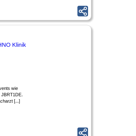
HNO Klinik
vents wie
n. JBRT1DE.
arzt [...]