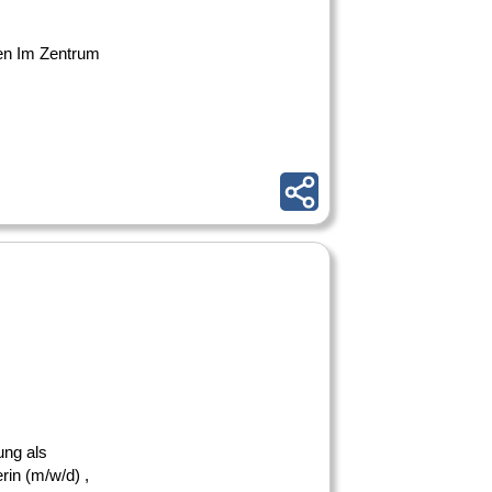
nden Im Zentrum
ung als
rin (m/w/d) ,