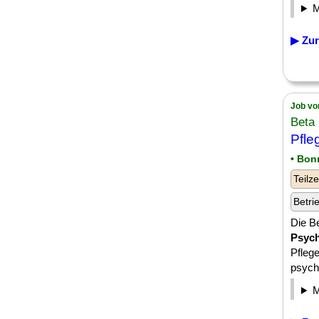
▶ Zur
Job vo
Beta
Pfle
• Bon
Teilze
Betri
Die Be
Psyc
Pfleg
psych