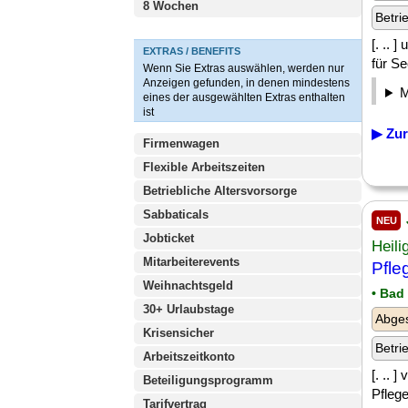
8 Wochen
Betri
[. .. 
EXTRAS / BENEFITS
für Se
Wenn Sie Extras auswählen, werden nur
Anzeigen gefunden, in denen mindestens
eines der ausgewählten Extras enthalten
ist
▶ Zur
Firmenwagen
Flexible Arbeitszeiten
Betriebliche Altersvorsorge
Sabbaticals
NEU
Jobticket
Heil
Mitarbeiterevents
Pfle
Weihnachtsgeld
• Bad
30+ Urlaubstage
Abges
Krisensicher
Betri
Arbeitszeitkonto
[. .. 
Beteiligungsprogramm
Pfleg
Tarifvertrag