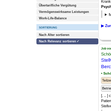
Krank
Übertarifliche Vergütung
Psyc
Vermögenswirksame Leistungen
Work-Life-Balance
▶ Zur
SORTIERUNG
Nach Alter sortieren
Nach Relevanz sortieren
Job vo
Schö
Stel
Berc
• Sch
Teilze
Betri
[. .. 
Patie
Stellv