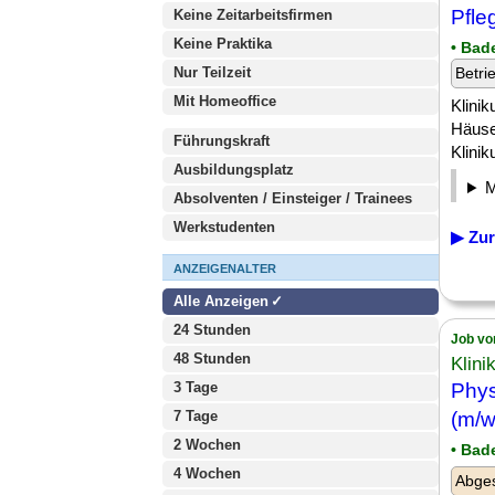
Pfle
Keine Zeitarbeitsfirmen
Keine Praktika
• Bad
Nur Teilzeit
Betri
Mit Homeoffice
Klinik
Häuse
Führungskraft
Klini
Ausbildungsplatz
Absolventen / Einsteiger / Trainees
Werkstudenten
▶ Zur
ANZEIGENALTER
Alle Anzeigen
24 Stunden
Job vo
48 Stunden
Klini
3 Tage
Phys
7 Tage
(m/w
2 Wochen
• Bad
4 Wochen
Abge