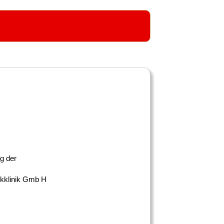
g der
kklinik Gmb H