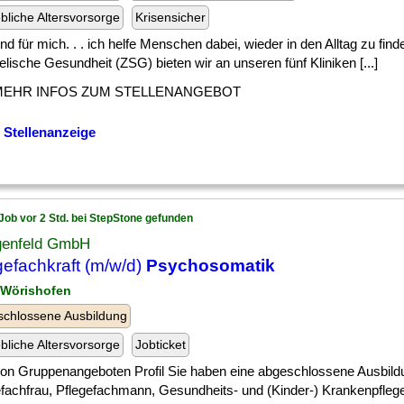
ebliche Altersvorsorge
Krisensicher
] und für mich. . . ich helfe Menschen dabei, wieder in den Alltag zu fi
elische Gesundheit (ZSG) bieten wir an unseren fünf Kliniken [...]
MEHR INFOS ZUM STELLENANGEBOT
 Stellenanzeige
Job vor 2 Std. bei StepStone gefunden
igenfeld GmbH
gefachkraft (m/w/d)
Psychosomatik
 Wörishofen
chlossene Ausbildung
ebliche Altersvorsorge
Jobticket
] von Gruppenangeboten Profil Sie haben eine abgeschlossene Ausbild
efachfrau, Pflegefachmann, Gesundheits- und (Kinder-) Krankenpflege