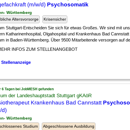
gefachkraft (m/w/d)
Psychosomatik
en- Württemberg
ebliche Altersvorsorge
Krisensicher
um Stuttgart-Entscheiden Sie sich für etwas Großes. Wir sind mit uns
rn Katharinenhospital, Olgahospital und Krankenhaus Bad Cannstatt
kum in Baden-Württemberg. Über 9500 Mitarbeitende versorgen auf den 
MEHR INFOS ZUM STELLENANGEBOT
 Stellenanzeige
r 6 Tagen bei JobMESH gefunden
kum der Landeshauptstadt Stuttgart gKAöR
iotherapeut Krankenhaus Bad Cannstatt
Psychoso
/d)
en- Württemberg
schlossenes Studium
Abgeschlossene Ausbildung