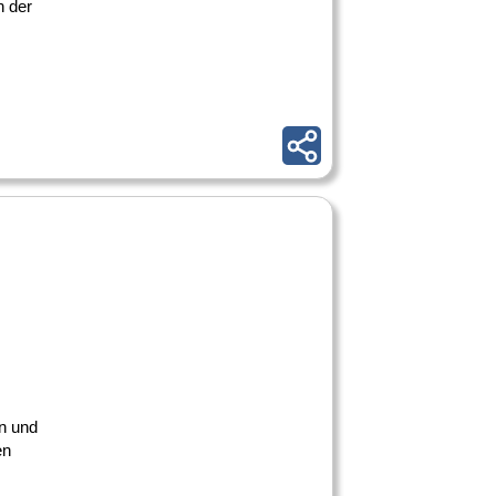
n der
en und
en