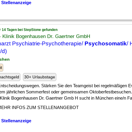
 Stellenanzeige
r 14 Tagen bei StepStone gefunden
 Klinik Bogenhausen Dr. Gaertner GmbH
arzt Psychiatrie-Psychotherapie/
Psychosomatik
/ 
/d)
nchen
it
nachtsgeld
30+ Urlaubstage
 ] Entscheidungswegen. Stärken Sie den Teamgeist bei regelmäßigen E
em jährlichen Sommerfest oder gemeinsamen Oktoberfestbesuche
linik Bogenhausen Dr. Gaertner Gmb H sucht in München eine/n Fach
MEHR INFOS ZUM STELLENANGEBOT
 Stellenanzeige