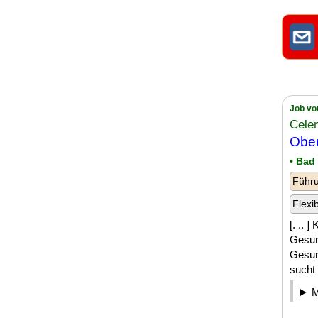
Job vo
Cele
Ober
• Bad
Führu
Flexi
[. ..
Gesun
Gesun
sucht 