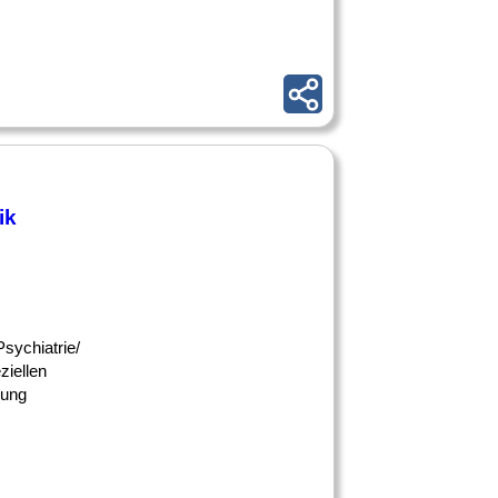
ik
Psychiatrie/
iellen
gung