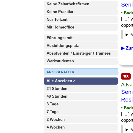
Seni
Keine Zeitarbeitsfirmen
Keine Praktika
• Bad
[. .. 
Nur Teilzeit
opport
Mit Homeoffice
Führungskraft
Ausbildungsplatz
▶ Zur
Absolventen / Einsteiger / Trainees
Werkstudenten
ANZEIGENALTER
NEU
Alle Anzeigen
Adva
24 Stunden
Seni
48 Stunden
Resi
3 Tage
• Bad
7 Tage
[. .. 
2 Wochen
opport
4 Wochen