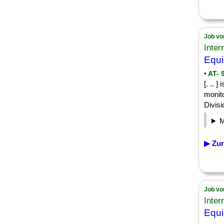
Job vo
Inter
Equi
• AT- 
[. .. 
monit
Divis
▶ Zur
Job vo
Inter
Equi