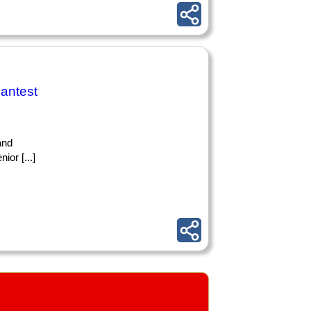
vantest
and
ior [...]