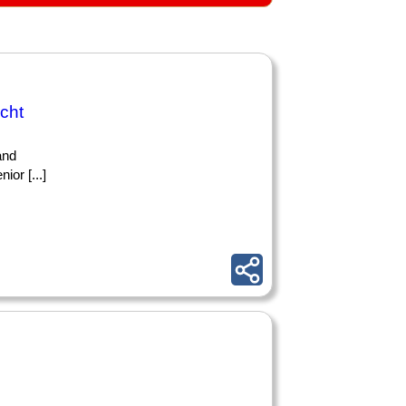
cht
and
ior [...]