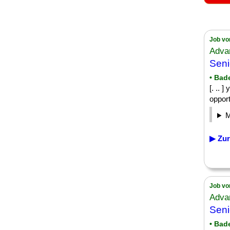
Job vo
Adva
Seni
• Bad
[. .. 
opport
▶ Zur
Job vo
Adva
Seni
• Bad