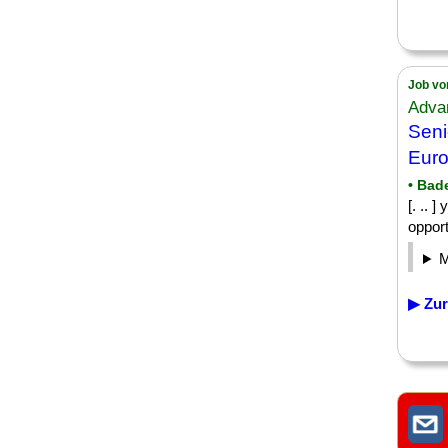
Job vo
Adva
Seni
Eur
• Bad
[. .. 
opport
▶ Zur