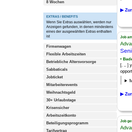
8 Wochen
▶ Zur
EXTRAS / BENEFITS
Wenn Sie Extras auswählen, werden nur
Anzeigen gefunden, in denen mindestens
eines der ausgewählten Extras enthalten
ist
Job am
Adva
Firmenwagen
Seni
Flexible Arbeitszeiten
• Bad
Betriebliche Altersvorsorge
[. .. 
Sabbaticals
opport
Jobticket
Mitarbeiterevents
Weihnachtsgeld
▶ Zur
30+ Urlaubstage
Krisensicher
Arbeitszeitkonto
Job ge
Beteiligungsprogramm
Adva
Tarifvertrag