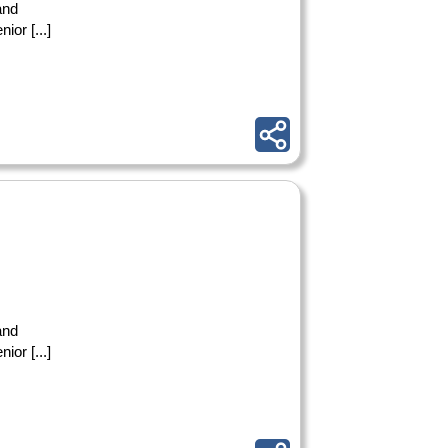
and
ior [...]
and
ior [...]