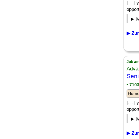
[. .. 
opport
▶ Zur
Job am
Adva
Seni
• 710
Homeo
[. .. 
opport
▶ Zur