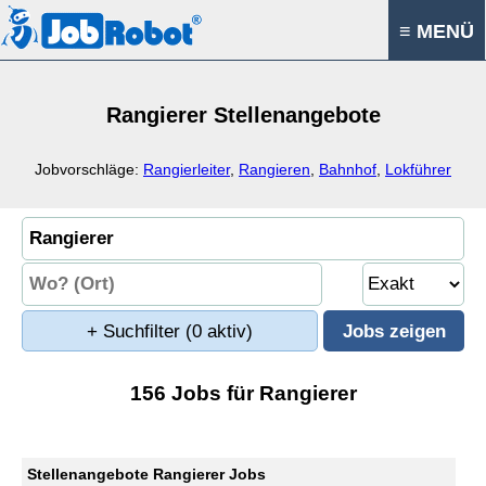
≡ MENÜ
Rangierer Stellenangebote
Jobvorschläge:
Rangierleiter
,
Rangieren
,
Bahnhof
,
Lokführer
+ Suchfilter
(0 aktiv)
156 Jobs für Rangierer
Stellenangebote Rangierer Jobs