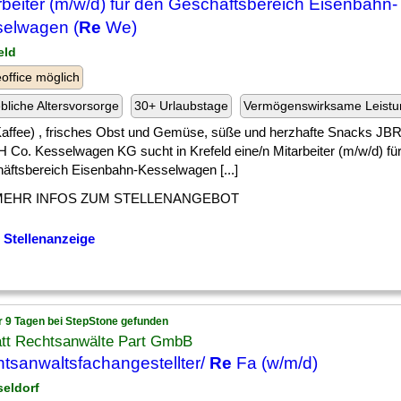
rbeiter (m/w/d) für den Geschäftsbereich Eisenbahn-
elwagen (
Re
We)
eld
ffice möglich
ebliche Altersvorsorge
30+ Urlaubstage
Vermögenswirksame Leist
 ] Kaffee) , frisches Obst und Gemüse, süße und herzhafte Snacks JB
 Co. Kesselwagen KG sucht in Krefeld eine/n Mitarbeiter (m/w/d) fü
äftsbereich Eisenbahn-Kesselwagen [...]
MEHR INFOS ZUM STELLENANGEBOT
 Stellenanzeige
r 9 Tagen bei StepStone gefunden
att Rechtsanwälte Part GmbB
tsanwaltsfachangestellter/
Re
Fa (w/m/d)
seldorf