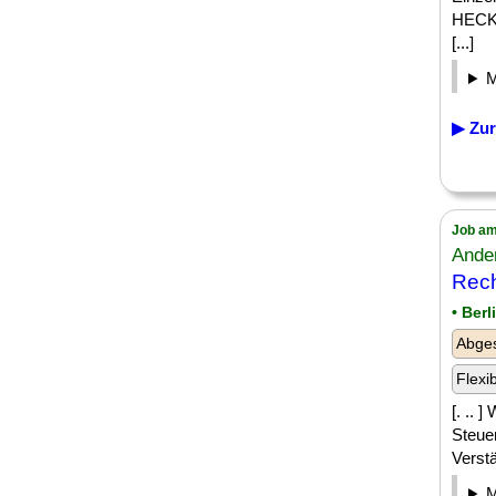
HECKE
[...]
▶ Zur
Job am
Ande
Rech
• Berl
Abges
Flexi
[. .. 
Steuer
Verstä