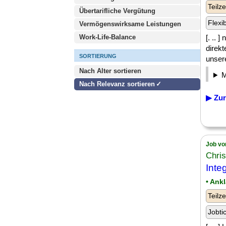
Teilze
Übertarifliche Vergütung
Flexi
Vermögenswirksame Leistungen
Work-Life-Balance
[. .. 
direk
SORTIERUNG
unser
Nach Alter sortieren
Nach Relevanz sortieren
▶ Zur
Job vo
Chris
Inte
• Ank
Teilze
Jobti