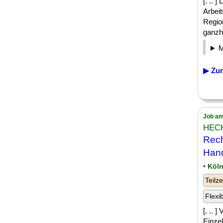
[. .. 
Arbei
Regio
ganzhei
▶ Zur
Job am
HECK
Rech
Hand
• Köl
Teilze
Flexi
[. .. 
Einze