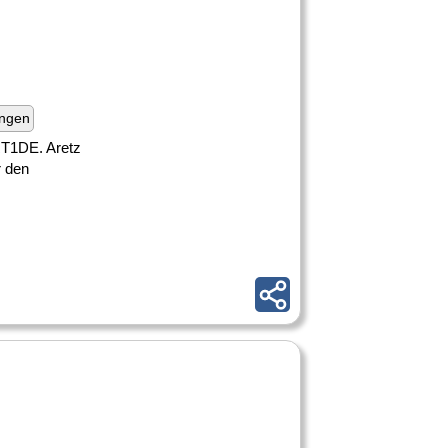
ungen
RT1DE. Aretz
r den