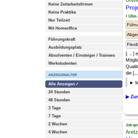
Unive
Keine Zeitarbeitsfirmen
Proje
Keine Praktika
• Ulm
Nur Teilzeit
Führu
Mit Homeoffice
Abge
Führungskraft
Flexi
Ausbildungsplatz
[. .. 
Absolventen / Einsteiger / Trainees
Möglic
Werkstudenten
Qualit
die [...
ANZEIGENALTER
Alle Anzeigen
24 Stunden
▶ Zur
48 Stunden
3 Tage
7 Tage
2 Wochen
Job ge
Aret
4 Wochen