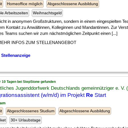
it
Homeoffice möglich
Abgeschlossene Ausbildung
ble Arbeitszeiten
Weihnachtsgeld
] nicht in anonymen Großstrukturen, sondern in einem eingespielten T
tem Kontakt zu Anwältinnen, Kolleginnen und Mandantinnen. Zur Vers
es Teams suchen wir zum nächstmöglichen Zeitpunkt einen [...]
MEHR INFOS ZUM STELLENANGEBOT
 Stellenanzeige
r 10 Tagen bei StepStone gefunden
tliches Jugenddorfwerk Deutschlands gemeinnütziger e. V. 
grationsassistent (w/m/d) im Projekt
Re
Start
lam
it
Abgeschlossenes Studium
Abgeschlossene Ausbildung
cket
30+ Urlaubstage