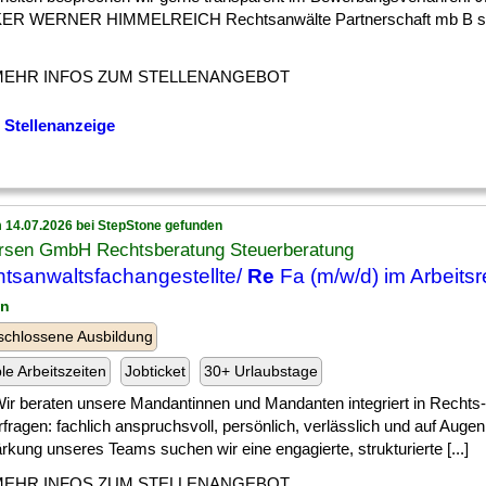
R WERNER HIMMELREICH Rechtsanwälte Partnerschaft mb B suc
MEHR INFOS ZUM STELLENANGEBOT
 Stellenanzeige
 14.07.2026 bei StepStone gefunden
rsen GmbH Rechtsberatung Steuerberatung
tsanwaltsfachangestellte/
Re
Fa (m/w/d) im Arbeitsr
in
chlossene Ausbildung
ble Arbeitszeiten
Jobticket
30+ Urlaubstage
] Wir beraten unsere Mandantinnen und Mandanten integriert in Rechts
fragen: fachlich anspruchsvoll, persönlich, verlässlich und auf Auge
rkung unseres Teams suchen wir eine engagierte, strukturierte [...]
MEHR INFOS ZUM STELLENANGEBOT