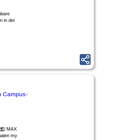
hbare
n in der
len Campus-
RE
/ MAX
Dualen my