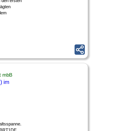
n den ersten
rägten
 dem
t mbB
) im
haltsspanne.
 JBRT1DE.