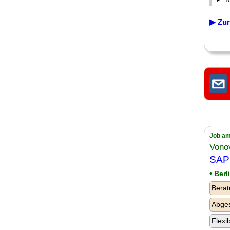
▶ Zur
Job am
Vono
SAP 
• Ber
Berat
Abge
Flexi