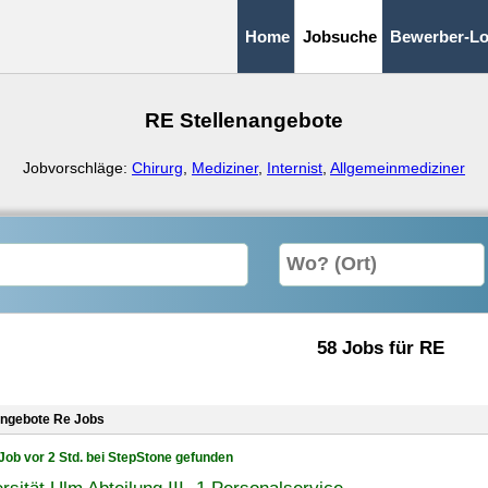
Home
Jobsuche
Bewerber-Lo
RE Stellenangebote
Jobvorschläge:
Chirurg
,
Mediziner
,
Internist
,
Allgemeinmediziner
58 Jobs für RE
angebote Re Jobs
Job vor 2 Std. bei StepStone gefunden