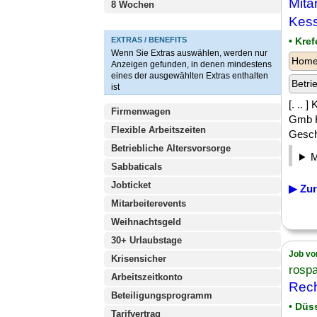
Mita
8 Wochen
Kess
EXTRAS / BENEFITS
• Kref
Wenn Sie Extras auswählen, werden nur
Homeo
Anzeigen gefunden, in denen mindestens
eines der ausgewählten Extras enthalten
Betri
ist
[. ..
Firmenwagen
Gmb H
Flexible Arbeitszeiten
Gesch
Betriebliche Altersvorsorge
Sabbaticals
Jobticket
▶ Zur
Mitarbeiterevents
Weihnachtsgeld
30+ Urlaubstage
Job vo
Krisensicher
rosp
Arbeitszeitkonto
Rech
Beteiligungsprogramm
• Düs
Tarifvertrag