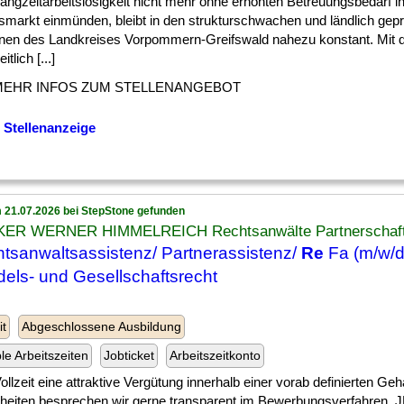
] Langzeitarbeitslosigkeit nicht mehr ohne erhöhten Betreuungsbedarf i
tsmarkt einmünden, bleibt in den strukturschwachen und ländlich gep
nen des Landkreises Vorpommern-Greifswald nahezu konstant. Mit
tlich [...]
MEHR INFOS ZUM STELLENANGEBOT
 Stellenanzeige
 21.07.2026 bei StepStone gefunden
ER WERNER HIMMELREICH Rechtsanwälte Partnerschaf
tsanwaltsassistenz/ Partnerassistenz/
Re
Fa (m/w/d
els- und Gesellschaftsrecht
n
it
Abgeschlossene Ausbildung
ble Arbeitszeiten
Jobticket
Arbeitszeitkonto
] Vollzeit eine attraktive Vergütung innerhalb einer vorab definierten Ge
lheiten besprechen wir gerne transparent im Bewerbungsverfahren.