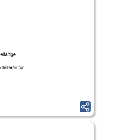
lfältige
eiter/in für