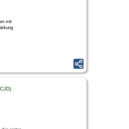
eam mit
tärkung
(CJD)