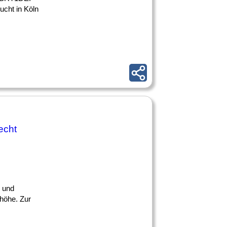
ht in Köln
echt
- und
nhöhe. Zur