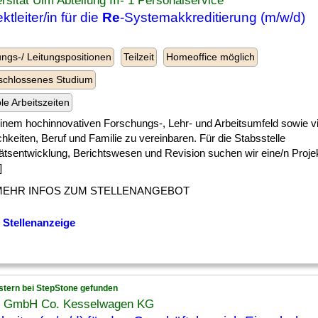
rsität Ulm Abteilung III- 1 Personalservice
ktleiter/in für die
Re
-Systemakkreditierung (m/w/d)
ngs-/ Leitungspositionen
Teilzeit
Homeoffice möglich
schlossenes Studium
ble Arbeitszeiten
] einem hochinnovativen Forschungs-, Lehr- und Arbeitsumfeld sowie vie
hkeiten, Beruf und Familie zu vereinbaren. Für die Stabsstelle
ätsentwicklung, Berichtswesen und Revision suchen wir eine/n Projektl
]
MEHR INFOS ZUM STELLENANGEBOT
 Stellenanzeige
stern bei StepStone gefunden
z GmbH Co. Kesselwagen KG