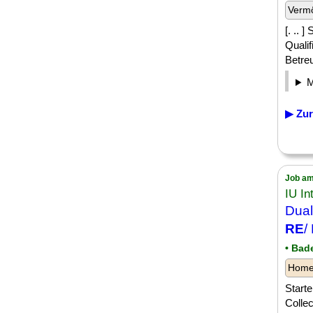
Verm
[. .. 
Qualif
Betre
▶ Zur
Job am
IU In
Dual
RE
/
• Bad
Homeo
Start
Colle