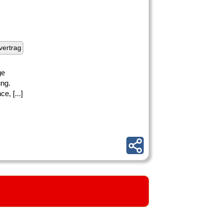
fvertrag
ge
ung.
, [...]