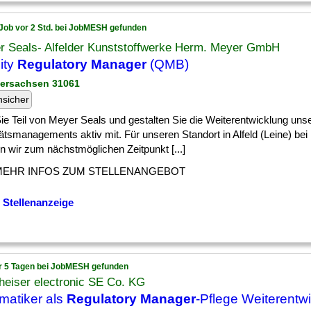
Job vor 2 Std. bei JobMESH gefunden
r Seals- Alfelder Kunststoffwerke Herm. Meyer GmbH
ity
Regulatory Manager
(QMB)
dersachsen 31061
nsicher
] Sie Teil von Meyer Seals und gestalten Sie die Weiterentwicklung uns
ätsmanagements aktiv mit. Für unseren Standort in Alfeld (Leine) bei
n wir zum nächstmöglichen Zeitpunkt [...]
MEHR INFOS ZUM STELLENANGEBOT
 Stellenanzeige
r 5 Tagen bei JobMESH gefunden
heiser electronic SE Co. KG
rmatiker als
Regulatory Manager
-Pflege Weiterentw