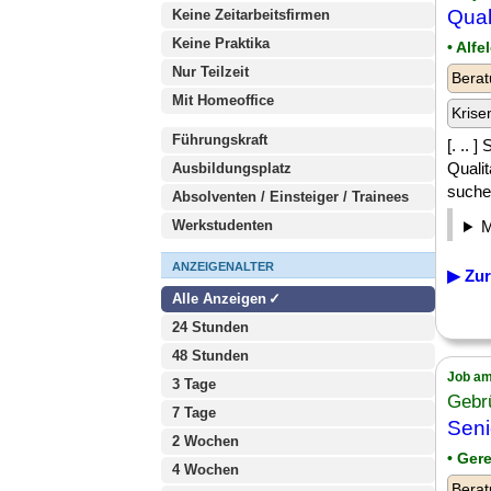
Qual
Keine Zeitarbeitsfirmen
Keine Praktika
• Alfe
Nur Teilzeit
Berat
Mit Homeoffice
Krise
Führungskraft
[. .. 
Qualit
Ausbildungsplatz
suche
Absolventen / Einsteiger / Trainees
Werkstudenten
ANZEIGENALTER
▶ Zur
Alle Anzeigen
24 Stunden
48 Stunden
Job am
3 Tage
Gebr
7 Tage
Sen
2 Wochen
• Gere
4 Wochen
Berat