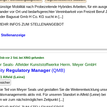
] günstige Mobilität nach Probezeitende Hybrides Arbeiten, für ein au
nander vor Ort und bedarfsgerechter Vereinbarkeit von Freizeit Beru
der Bagusat Gmb H Co. KG sucht in [...]
MEHR INFOS ZUM STELLENANGEBOT
 Stellenanzeige
Job vor 2 Std. bei XING gefunden
r Seals- Alfelder Kunststoffwerke Herm. Meyer GmbH
ity
Regulatory Manager
(QMB)
1 Alfeld (Leine)
nsicher
] Sie Teil von Meyer Seals und gestalten Sie die Weiterentwicklung uns
ätsmanagements aktiv mit. Für unseren Standort in Alfeld (Leine) bei
n wir zum nächstmöglichen Zeitpunkt [...]