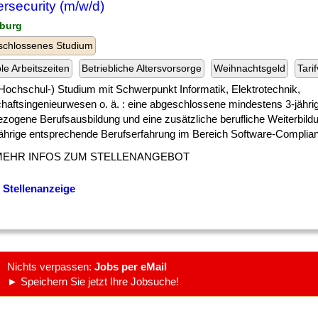
rsecurity (m/w/d)
burg
schlossenes Studium
ble Arbeitszeiten
Betriebliche Altersvorsorge
Weihnachtsgeld
Tari
] (Hochschul-) Studium mit Schwerpunkt Informatik, Elektrotechnik,
chaftsingenieurwesen o. ä. : eine abgeschlossene mindestens 3-jähri
ezogene Berufsausbildung und eine zusätzliche berufliche Weiterbild
ährige entsprechende Berufserfahrung im Bereich Software-Compliance
MEHR INFOS ZUM STELLENANGEBOT
 Stellenanzeige
Nichts verpassen:
Jobs per eMail
► Speichern Sie jetzt Ihre Jobsuche!