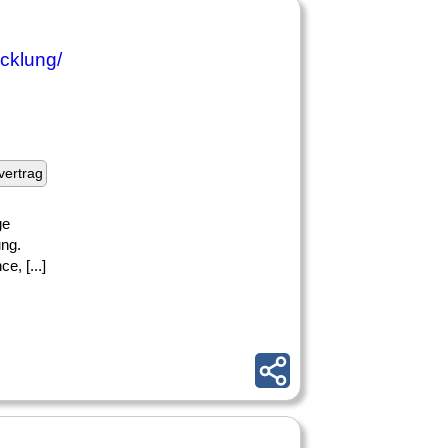
icklung/
fvertrag
ge
ung.
, [...]