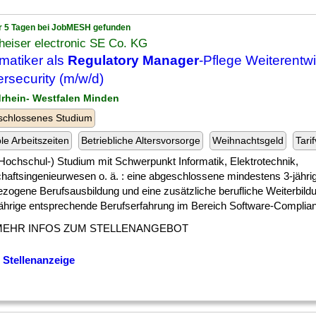
r 5 Tagen bei JobMESH gefunden
heiser electronic SE Co. KG
rmatiker als
Regulatory Manager
-Pflege Weiterentw
rsecurity (m/w/d)
drhein- Westfalen Minden
schlossenes Studium
ble Arbeitszeiten
Betriebliche Altersvorsorge
Weihnachtsgeld
Tari
] (Hochschul-) Studium mit Schwerpunkt Informatik, Elektrotechnik,
chaftsingenieurwesen o. ä. : eine abgeschlossene mindestens 3-jähri
ezogene Berufsausbildung und eine zusätzliche berufliche Weiterbild
ährige entsprechende Berufserfahrung im Bereich Software-Compliance
MEHR INFOS ZUM STELLENANGEBOT
 Stellenanzeige