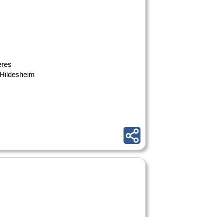
eres
 Hildesheim