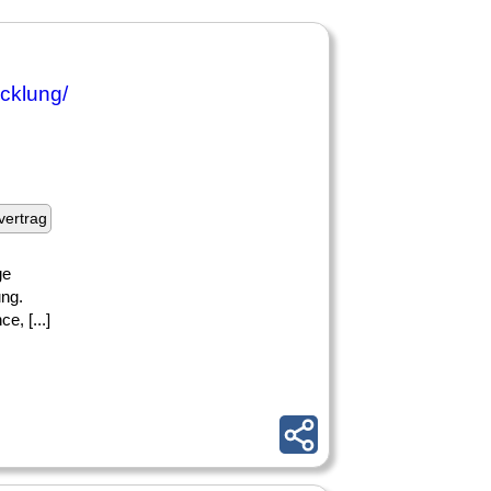
icklung/
fvertrag
ge
ung.
, [...]