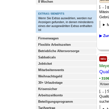
8 Wochen
[. .. 
Mitei
EXTRAS / BENEFITS
Gebrü
Wenn Sie Extras auswählen, werden nur
Anzeigen gefunden, in denen mindestens
eines der ausgewählten Extras enthalten
ist
▶ Zur
Firmenwagen
Flexible Arbeitszeiten
Betriebliche Altersvorsorge
Sabbaticals
NEU
Jobticket
Meye
Mitarbeiterevents
Qual
Weihnachtsgeld
• 3106
30+ Urlaubstage
Krise
Krisensicher
[. .. 
Arbeitszeitkonto
Qualit
suche
Beteiligungsprogramm
Tarifvertrag