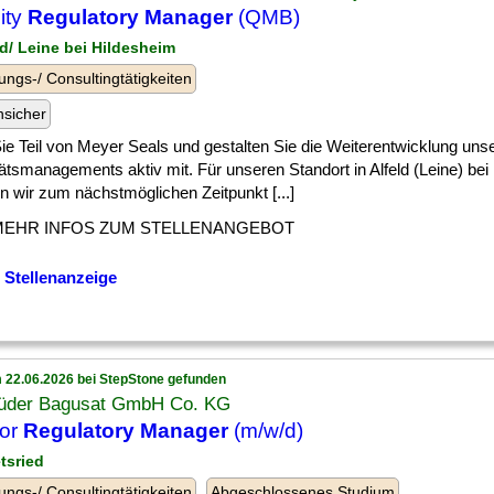
ity
Regulatory Manager
(QMB)
ld/ Leine bei Hildesheim
ungs-/ Consultingtätigkeiten
nsicher
] Sie Teil von Meyer Seals und gestalten Sie die Weiterentwicklung uns
ätsmanagements aktiv mit. Für unseren Standort in Alfeld (Leine) bei
n wir zum nächstmöglichen Zeitpunkt [...]
MEHR INFOS ZUM STELLENANGEBOT
 Stellenanzeige
 22.06.2026 bei StepStone gefunden
üder Bagusat GmbH Co. KG
ior
Regulatory Manager
(m/w/d)
tsried
ungs-/ Consultingtätigkeiten
Abgeschlossenes Studium