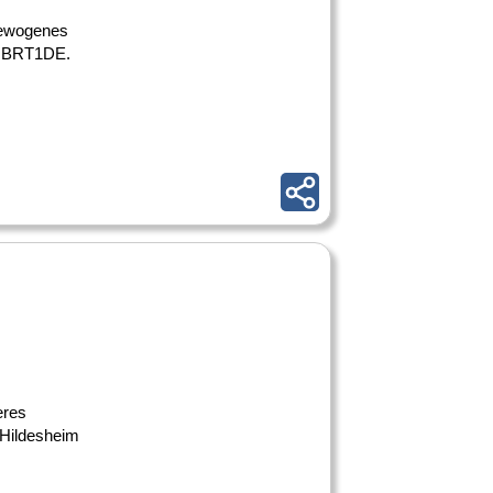
sgewogenes
f JBRT1DE.
eres
 Hildesheim