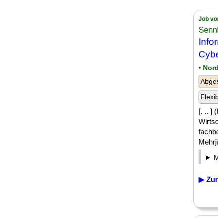
Job vo
Senn
Info
Cybe
• Nor
Abge
Flexi
[. .. 
Wirts
fachb
Mehrj
▶ Zur