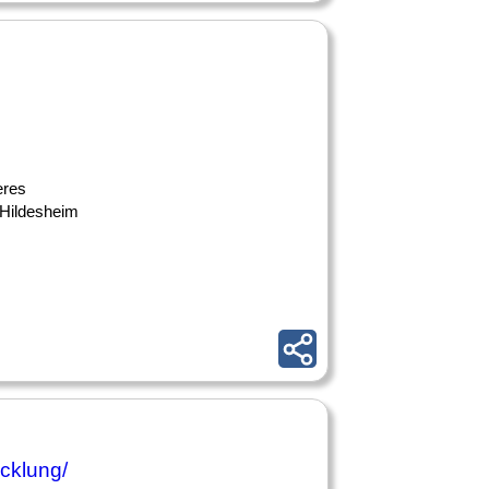
eres
 Hildesheim
icklung/