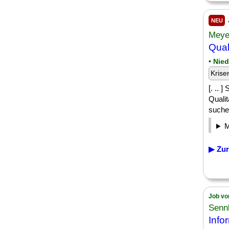
NEU
Meye
Qual
• Nie
Krise
[. .. 
Qualit
suche
▶ Zur
Job vo
Senn
Info