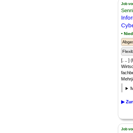
Job vo
Senn
Info
Cybe
• Nie
Abge
Flexi
[. .. 
Wirts
fachb
Mehrj
▶ Zur
Job vo