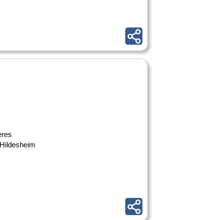
eres
 Hildesheim