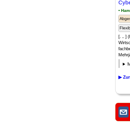
Cybe
• Ham
Abge
Flexi
[. .. 
Wirts
fachb
Mehrj
▶ Zur