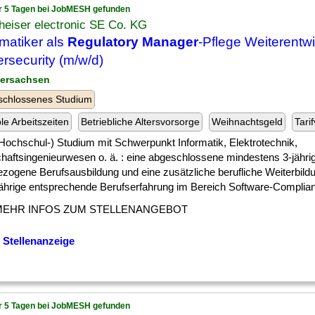
r 5 Tagen bei JobMESH gefunden
heiser electronic SE Co. KG
rmatiker als
Regulatory Manager
-Pflege Weiterentw
rsecurity (m/w/d)
dersachsen
schlossenes Studium
ble Arbeitszeiten
Betriebliche Altersvorsorge
Weihnachtsgeld
Tari
] (Hochschul-) Studium mit Schwerpunkt Informatik, Elektrotechnik,
chaftsingenieurwesen o. ä. : eine abgeschlossene mindestens 3-jähri
ezogene Berufsausbildung und eine zusätzliche berufliche Weiterbild
ährige entsprechende Berufserfahrung im Bereich Software-Compliance
MEHR INFOS ZUM STELLENANGEBOT
 Stellenanzeige
r 5 Tagen bei JobMESH gefunden