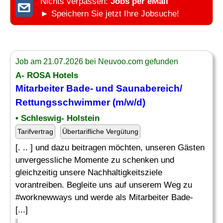
Nichts verpassen:
Jobs per eMail
► Speichern Sie jetzt Ihre Jobsuche!
Job am 21.07.2026 bei Neuvoo.com gefunden
A- ROSA Hotels
Mitarbeiter Bade- und Saunabereich/
Rettungsschwimmer
(m/w/d)
• Schleswig- Holstein
Tarifvertrag
Übertarifliche Vergütung
[. .. ] und dazu beitragen möchten, unseren Gästen
unvergessliche Momente zu schenken und
gleichzeitig unsere Nachhaltigkeitsziele
vorantreiben. Begleite uns auf unserem Weg zu
#worknewways und werde als Mitarbeiter Bade-
[...]