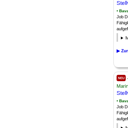
Stell
• Bav
Job De
Fähigk
aufgef
▶ Zur
NEU
Mari
Stell
• Bav
Job De
Fähigk
aufgef