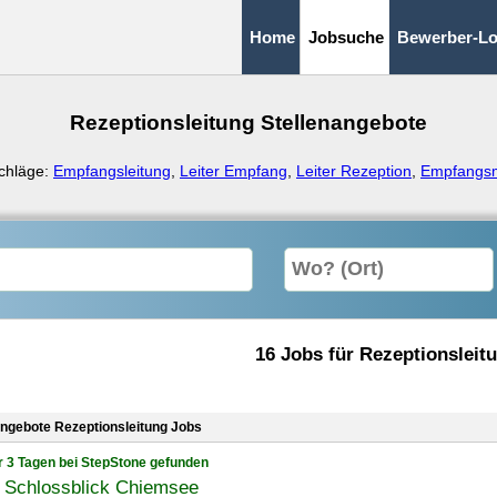
Home
Jobsuche
Bewerber-Lo
Rezeptionsleitung Stellenangebote
chläge:
Empfangsleitung
,
Leiter Empfang
,
Leiter Rezeption
,
Empfangs
16 Jobs für Rezeptionsleit
angebote Rezeptionsleitung Jobs
r 3 Tagen bei StepStone gefunden
l Schlossblick Chiemsee