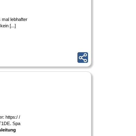
s mal lebhafter
ein [...]
r: https:/ /
RT1DE. Spa
leitung