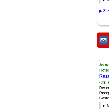
▶ Zur
Job ge
Hotel
Reze
• AT- 
Der e
Rezep
Gästef