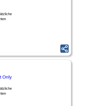
ätzliche
unten
t Only
ätzliche
unten