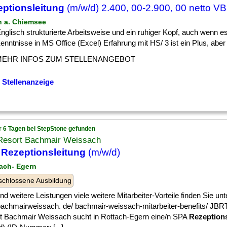
ptionsleitung
(m/w/d) 2.400, 00-2.900, 00 netto VB
en a. Chiemsee
] Englisch strukturierte Arbeitsweise und ein ruhiger Kopf, auch wenn e
enntnisse in MS Office (Excel) Erfahrung mit HS/ 3 ist ein Plus, aber k
MEHR INFOS ZUM STELLENANGEBOT
 Stellenanzeige
r 6 Tagen bei StepStone gefunden
Resort Bachmair Weissach
A
Rezeptionsleitung
(m/w/d)
tach- Egern
chlossene Ausbildung
] und weitere Leistungen viele weitere Mitarbeiter-Vorteile finden Sie unte
achmairweissach. de/ bachmair-weissach-mitarbeiter-benefits/ JB
t Bachmair Weissach sucht in Rottach-Egern eine/n SPA
Rezeptions