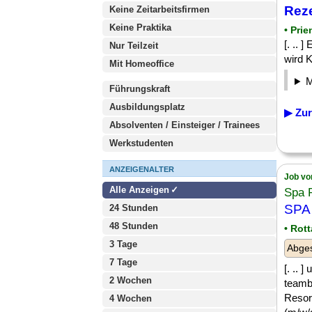
Reze
Keine Zeitarbeitsfirmen
Keine Praktika
• Pri
[. .. 
Nur Teilzeit
wird K
Mit Homeoffice
Führungskraft
Ausbildungsplatz
▶ Zur
Absolventen / Einsteiger / Trainees
Werkstudenten
ANZEIGENALTER
Job vo
Alle Anzeigen
Spa 
SP
24 Stunden
48 Stunden
• Rot
3 Tage
Abges
7 Tage
[. .. 
2 Wochen
teamb
Resor
4 Wochen