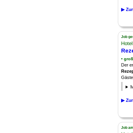
▶ Zur
Job ge
Hotel
Reze
• groß
Der e
Rezep
Gästef
▶ Zur
Job am