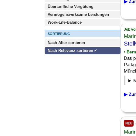
▶ Zur
Übertarifliche Vergütung
Vermögenswirksame Leistungen
Work-Life-Balance
Job vo
SORTIERUNG
Mari
Nach Alter sortieren
Stell
Nach Relevanz sortieren
• Ber
Das pr
Parkg
Münche
▶ Zur
NEU
Mari