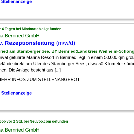
 Stellenanzeige
r 4 Tagen bei Mindmatch.ai gefunden
na Bernried GmbH
v.
Rezeptionsleitung
(m/w/d)
nried am Starnberger See, BY Bernried;Landkreis Weilheim-Schon
ivat geführte Marina Resort in Bernried liegt in einem 50.000 qm gro
elände direkt am Ufer des Starnberger Sees, etwa 50 Kilometer südl
n. Die Anlage besteht aus [...]
MEHR INFOS ZUM STELLENANGEBOT
 Stellenanzeige
Job vor 2 Std. bei Neuvoo.com gefunden
na Bernried GmbH