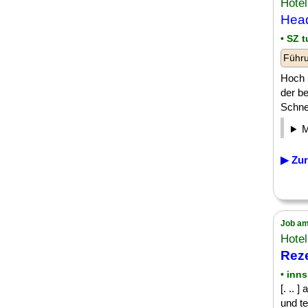
Hotel
Head
• SZ t
Führu
Hoch ü
der be
Schnee
▶ Zur
Job am
Hotel
Reze
• inn
[. .. 
und t