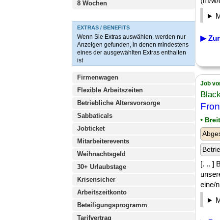
(m/w/d
8 Wochen
EXTRAS / BENEFITS
Wenn Sie Extras auswählen, werden nur
▶ Zur
Anzeigen gefunden, in denen mindestens
eines der ausgewählten Extras enthalten
ist
Firmenwagen
Job vo
Flexible Arbeitszeiten
Black
Betriebliche Altersvorsorge
Fron
Sabbaticals
• Bre
Jobticket
Abges
Mitarbeiterevents
Betri
Weihnachtsgeld
[. .. 
30+ Urlaubstage
unser
Krisensicher
eine/n
Arbeitszeitkonto
Beteiligungsprogramm
Tarifvertrag