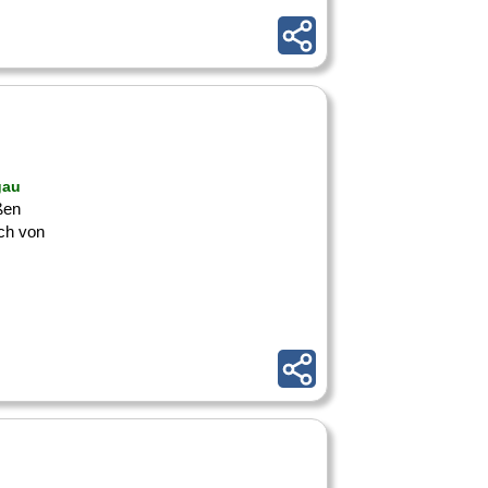
gau
ßen
ich von