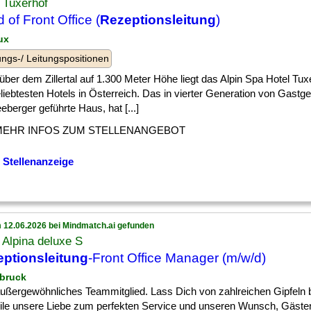
 Tuxerhof
 of Front Office (
Rezeptionsleitung
)
ux
ngs-/ Leitungspositionen
ber dem Zillertal auf 1.300 Meter Höhe liegt das Alpin Spa Hotel Tux
liebtesten Hotels in Österreich. Das in vierter Generation von Gastge
berger geführte Haus, hat [...]
MEHR INFOS ZUM STELLENANGEBOT
 Stellenanzeige
 12.06.2026 bei Mindmatch.ai gefunden
 Alpina deluxe S
ptionsleitung
-Front Office Manager (m/w/d)
sbruck
] außergewöhnliches Teammitglied. Lass Dich von zahlreichen Gipfeln
eile unsere Liebe zum perfekten Service und unseren Wunsch, Gäste