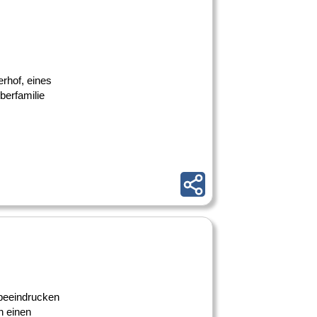
erhof, eines
berfamilie
 beeindrucken
n einen