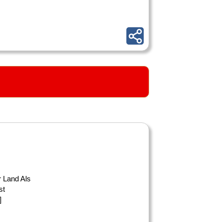
r Land Als
st
]