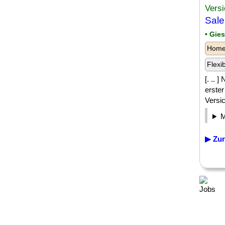
Versi
Sale
• Gie
Homeo
Flexi
[. ..
erste
Versi
▶ Zur