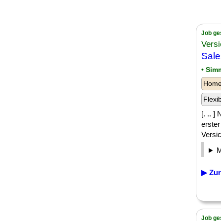
Job ge
Versi
Sale
• Sim
Homeo
Flexi
[. ..
erste
Versi
▶ Zur
Job ge