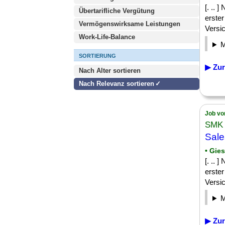
[. ..
Übertarifliche Vergütung
erste
Vermögenswirksame Leistungen
Versi
Work-Life-Balance
SORTIERUNG
▶ Zur
Nach Alter sortieren
Nach Relevanz sortieren
Job vo
SMK 
Sale
• Gie
[. ..
erste
Versi
▶ Zur