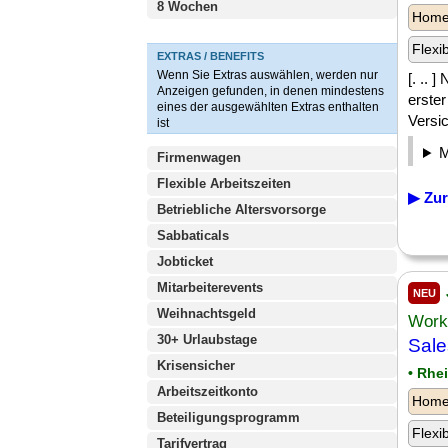
8 Wochen
Homeo
Flexi
EXTRAS / BENEFITS
Wenn Sie Extras auswählen, werden nur
[. ..
Anzeigen gefunden, in denen mindestens
erste
eines der ausgewählten Extras enthalten
Versi
ist
Firmenwagen
Flexible Arbeitszeiten
▶ Zur
Betriebliche Altersvorsorge
Sabbaticals
Jobticket
Mitarbeiterevents
NEU
Weihnachtsgeld
Work
30+ Urlaubstage
Sale
Krisensicher
• Rhe
Arbeitszeitkonto
Homeo
Beteiligungsprogramm
Flexi
Tarifvertrag