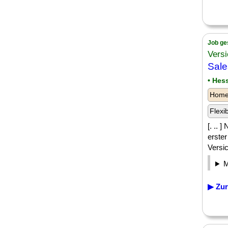
Job ge
Versi
Sale
• Hes
Homeo
Flexi
[. ..
erste
Versi
▶ Zur