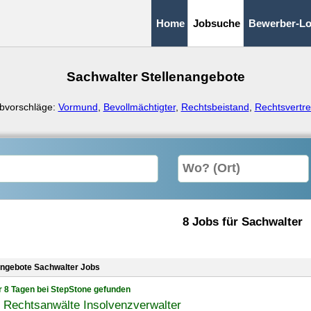
Home
Jobsuche
Bewerber-Lo
Sachwalter Stellenangebote
bvorschläge:
Vormund
,
Bevollmächtigter
,
Rechtsbeistand
,
Rechtsvertre
8 Jobs für Sachwalter
angebote Sachwalter Jobs
r 8 Tagen bei StepStone gefunden
 Rechtsanwälte Insolvenzverwalter