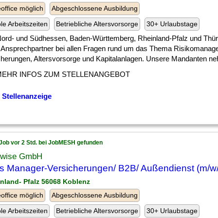
ffice möglich
Abgeschlossene Ausbildung
ble Arbeitszeiten
Betriebliche Altersvorsorge
30+ Urlaubstage
 ] Nord- und Südhessen, Baden-Württemberg, Rheinland-Pfalz und Thür
r Ansprechpartner bei allen Fragen rund um das Thema Risikomanag
cherungen, Altersvorsorge und Kapitalanlagen. Unsere Mandanten neh
MEHR INFOS ZUM STELLENANGEBOT
 Stellenanzeige
Job vor 2 Std. bei JobMESH gefunden
wise GmbH
s Manager-Versicherungen/ B2B/ Außendienst (m/w
inland- Pfalz 56068 Koblenz
ffice möglich
Abgeschlossene Ausbildung
ble Arbeitszeiten
Betriebliche Altersvorsorge
30+ Urlaubstage