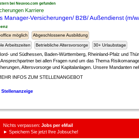
stern bei Neuvoo.com gefunden
cherungen Karriere
s Manager-Versicherungen/ B2B/ Außendienst (m/w
lenz
ffice möglich
Abgeschlossene Ausbildung
ble Arbeitszeiten
Betriebliche Altersvorsorge
30+ Urlaubstage
 ] Nord- und Südhessen, Baden-Württemberg, Rheinland-Pfalz und Thür
r Ansprechpartner bei allen Fragen rund um das Thema Risikomanag
cherungen, Altersvorsorge und Kapitalanlagen. Unsere Mandanten neh
MEHR INFOS ZUM STELLENANGEBOT
 Stellenanzeige
Nichts verpassen:
Jobs per eMail
► Speichern Sie jetzt Ihre Jobsuche!