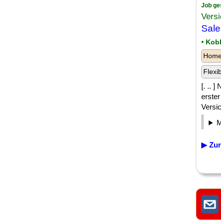
Job ge
Versi
Sale
• Kob
Homeo
Flexi
[. ..
erste
Versi
▶ Zur