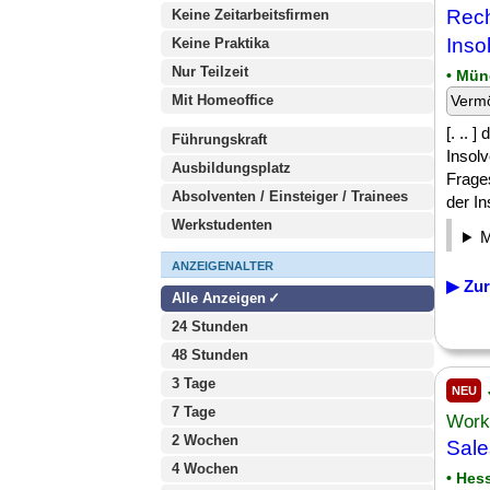
Rech
Keine Zeitarbeitsfirmen
Inso
Keine Praktika
Nur Teilzeit
• Mü
Mit Homeoffice
Verm
[. .. 
Führungskraft
Insol
Ausbildungsplatz
Frage
Absolventen / Einsteiger / Trainees
der In
Werkstudenten
ANZEIGENALTER
▶ Zur
Alle Anzeigen
24 Stunden
48 Stunden
3 Tage
NEU
7 Tage
Work
2 Wochen
Sale
4 Wochen
• Hes