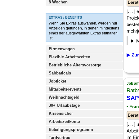
8 Wochen
Berat
[. .. 
Proje
EXTRAS / BENEFITS
Wenn Sie Extras auswählen, werden nur
beste
Anzeigen gefunden, in denen mindestens
mehrjä
eines der ausgewählten Extras enthalten
ist
Firmenwagen
▶ Zur
Flexible Arbeitszeiten
Betriebliche Altersvorsorge
Sabbaticals
Jobticket
Job am
Mitarbeiterevents
Ratb
SAP
Weihnachtsgeld
30+ Urlaubstage
• Fra
Krisensicher
Berat
Arbeitszeitkonto
[. .. 
Beteiligungsprogramm
Arbei
im Ein
Tarifvertrag