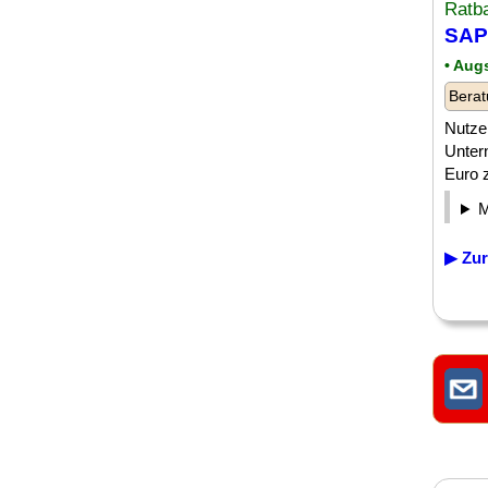
Ratb
SAP
• Aug
Berat
Nutze
Unter
Euro z
▶ Zur