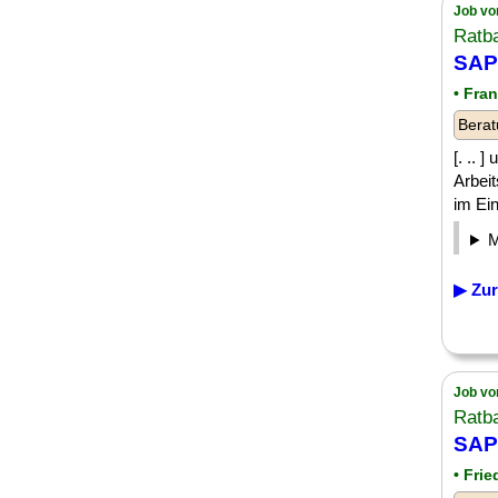
Job vo
Ratb
SAP
• Fran
Berat
[. .. 
Arbei
im Ein
▶ Zur
Job vo
Ratb
SAP
• Fri