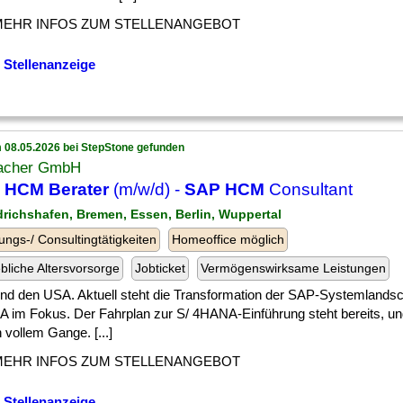
MEHR INFOS ZUM STELLENANGEBOT
 Stellenanzeige
 08.05.2026 bei StepStone gefunden
acher GmbH
 HCM Berater
(m/w/d) -
SAP HCM
Consultant
edrichshafen, Bremen, Essen, Berlin, Wuppertal
ungs-/ Consultingtätigkeiten
Homeoffice möglich
ebliche Altersvorsorge
Jobticket
Vermögenswirksame Leistungen
] und den USA. Aktuell steht die Transformation der SAP-Systemlandsc
 im Fokus. Der Fahrplan zur S/ 4HANA-Einführung steht bereits, un
n vollem Gange. [...]
MEHR INFOS ZUM STELLENANGEBOT
 Stellenanzeige