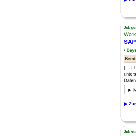
Job ge
Work
SAP
• Bay
Berat
[. .. 
unter
Datens
▶ Zur
Job vo