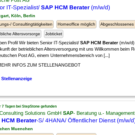
sche Post AG
or IT-Spezialist/
SAP HCM Berater
(m/w/d)
tgart, Köln, Berlin
ungs-/ Consultingtätigkeiten
Homeoffice möglich
Abgeschlossenes
ebliche Altersvorsorge
Jobticket
en Profil Wir bieten Senior IT-Spezialist/
SAP HCM Berater
(m/w/d) 
ukunft der betrieblichen Altersversorgung mit uns Willkommen beim R
eutschen Post AG, einem Unternehmensbereich von [...]
MEHR INFOS ZUM STELLENANGEBOT
 Stellenanzeige
r 7 Tagen bei StepStone gefunden
Consulting Solutions GmbH
SAP
- Beratung u.- Management
 HCM Berater
-S/ 4HANA/ Öffentlicher Dienst (m/w/d
nchen Muenchen