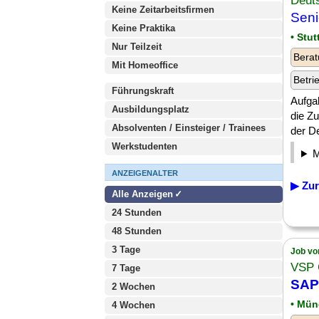
Deut
Keine Zeitarbeitsfirmen
Seni
Keine Praktika
• Stut
Nur Teilzeit
Berat
Mit Homeoffice
Betri
Führungskraft
Aufgab
Ausbildungsplatz
die Z
Absolventen / Einsteiger / Trainees
der D
Werkstudenten
ANZEIGENALTER
▶ Zur
Alle Anzeigen
24 Stunden
48 Stunden
3 Tage
Job vo
VSP 
7 Tage
SAP
2 Wochen
• Mü
4 Wochen