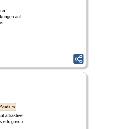
ären
rkungen auf
ast
 Studium
uf attraktive
 erfolgreich