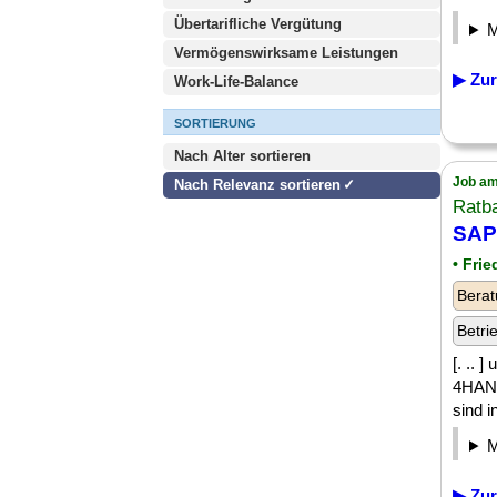
Übertarifliche Vergütung
Vermögenswirksame Leistungen
▶ Zur
Work-Life-Balance
SORTIERUNG
Nach Alter sortieren
Job am
Nach Relevanz sortieren
Ratb
SAP
• Fri
Berat
Betri
[. .. 
4HANA
sind i
▶ Zur