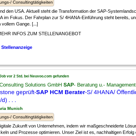
ungs-/ Consultingtätigkeiten
] und den USA. Aktuell steht die Transformation der SAP-Systemlandsc
 im Fokus. Der Fahrplan zur S/ 4HANA-Einführung steht bereits, un
n vollem Gange. [...]
MEHR INFOS ZUM STELLENANGEBOT
 Stellenanzeige
Job vor 2 Std. bei Neuvoo.com gefunden
Consulting Solutions GmbH
SAP
- Beratung u.- Management
stone geprüft-
SAP HCM Berater
-S/ 4HANA/ Öffentli
d) . . .
aria Munich
ungs-/ Consultingtätigkeiten
 ] digitale Zukunft von Unternehmen, indem wir maßgeschneiderte Lös
keln und Prozesse optimieren. Unser Ziel ist es, nachhaltigen Erfolg