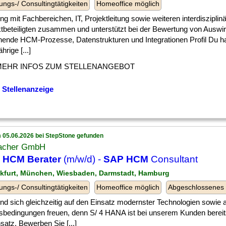
ungs-/ Consultingtätigkeiten
Homeoffice möglich
] eng mit Fachbereichen, IT, Projektleitung sowie weiteren interdisziplin
ktbeteiligten zusammen und unterstützt bei der Bewertung von Auswi
hende HCM-Prozesse, Datenstrukturen und Integrationen Profil Du h
hrige [...]
MEHR INFOS ZUM STELLENANGEBOT
 Stellenanzeige
 05.06.2026 bei StepStone gefunden
acher GmbH
 HCM Berater
(m/w/d) -
SAP HCM
Consultant
nkfurt, München, Wiesbaden, Darmstadt, Hamburg
ungs-/ Consultingtätigkeiten
Homeoffice möglich
Abgeschlossenes
] und sich gleichzeitig auf den Einsatz modernster Technologien sowie a
tsbedingungen freuen, denn S/ 4 HANA ist bei unserem Kunden bereits
satz. Bewerben Sie [...]