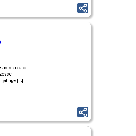
)
n zusammen und
zesse,
ährige [...]