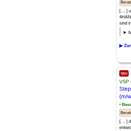
Berat
[. .. 
4HANA
sind i
▶ Zur
NEU
VSP 
Step
(m/w/
• Bav
Berat
[. ..
entwic