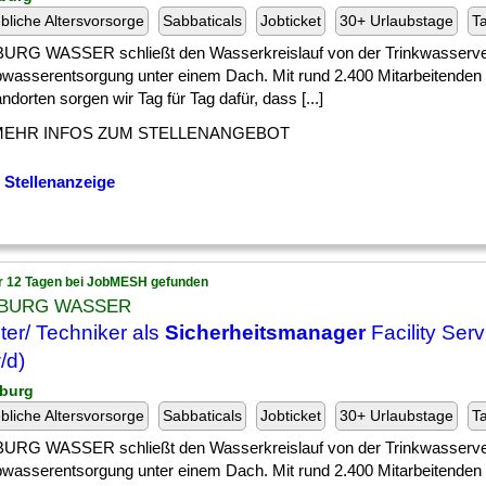
ebliche Altersvorsorge
Sabbaticals
Jobticket
30+ Urlaubstage
Ta
RG WASSER schließt den Wasserkreislauf von der Trinkwasserve
bwasserentsorgung unter einem Dach. Mit rund 2.400 Mitarbeitenden
ndorten sorgen wir Tag für Tag dafür, dass [...]
MEHR INFOS ZUM STELLENANGEBOT
 Stellenanzeige
r 12 Tagen bei JobMESH gefunden
BURG WASSER
ter/ Techniker als
Sicherheitsmanager
Facility Serv
/d)
burg
ebliche Altersvorsorge
Sabbaticals
Jobticket
30+ Urlaubstage
Ta
RG WASSER schließt den Wasserkreislauf von der Trinkwasserve
bwasserentsorgung unter einem Dach. Mit rund 2.400 Mitarbeitenden