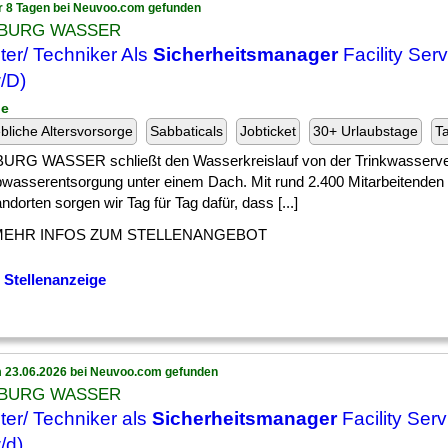
r 8 Tagen bei Neuvoo.com gefunden
BURG WASSER
ter/ Techniker Als
Sicherheitsmanager
Facility Ser
/D)
ge
ebliche Altersvorsorge
Sabbaticals
Jobticket
30+ Urlaubstage
Ta
RG WASSER schließt den Wasserkreislauf von der Trinkwasserve
bwasserentsorgung unter einem Dach. Mit rund 2.400 Mitarbeitenden
ndorten sorgen wir Tag für Tag dafür, dass [...]
MEHR INFOS ZUM STELLENANGEBOT
 Stellenanzeige
 23.06.2026 bei Neuvoo.com gefunden
BURG WASSER
ter/ Techniker als
Sicherheitsmanager
Facility Serv
/d)