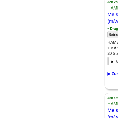
Job vo
HAM
Meis
(m/w
• Dra
Betri
HAMBU
zur A
20 Sta
▶ Zur
Job am
HAM
Meis
(m/w