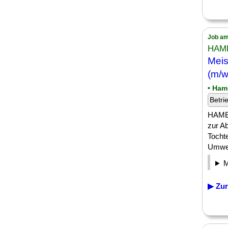
Job am
HAM
Meis
(m/w
• Ham
Betri
HAMBU
zur A
Tocht
Umwelt
▶ Zur