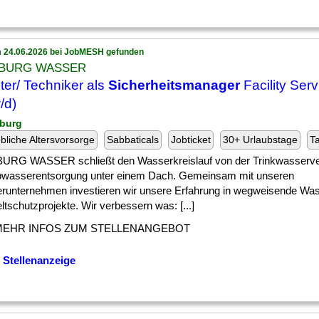
 24.06.2026 bei JobMESH gefunden
BURG WASSER
ter/ Techniker als
Sicherheitsmanager
Facility Serv
/d)
burg
ebliche Altersvorsorge
Sabbaticals
Jobticket
30+ Urlaubstage
Ta
RG WASSER schließt den Wasserkreislauf von der Trinkwasserve
bwasserentsorgung unter einem Dach. Gemeinsam mit unseren
erunternehmen investieren wir unsere Erfahrung in wegweisende Wa
schutzprojekte. Wir verbessern was: [...]
MEHR INFOS ZUM STELLENANGEBOT
 Stellenanzeige