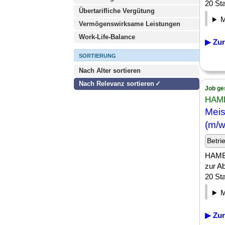
20 Sta
Übertarifliche Vergütung
Vermögenswirksame Leistungen
Work-Life-Balance
▶ Zur
SORTIERUNG
Nach Alter sortieren
Nach Relevanz sortieren
Job ge
HAM
Meis
(m/w
Betri
HAMBU
zur A
20 Sta
▶ Zur