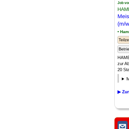
Job vo
HAM
Meis
(m/w/
• Ham
Teilze
Betri
HAMBU
zur A
20 Sta
▶ Zur