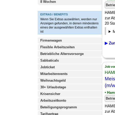
8 Wochen
Betri
HAMBU
EXTRAS / BENEFITS
zur A
Wenn Sie Extras auswählen, werden nur
20 Sta
Anzeigen gefunden, in denen mindestens
eines der ausgewählten Extras enthalten
ist
Firmenwagen
▶ Zur
Flexible Arbeitszeiten
Betriebliche Altersvorsorge
Sabbaticals
Job vo
Jobticket
HAM
Mitarbeiterevents
Meis
Weihnachtsgeld
(m/w
30+ Urlaubstage
• Ham
Krisensicher
Betri
Arbeitszeitkonto
HAMBU
Beteiligungsprogramm
zur A
Tarifvertrag