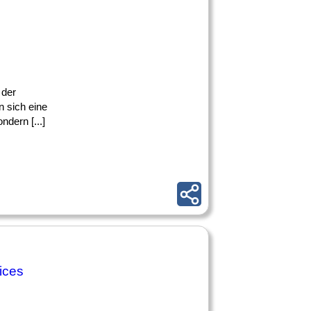
 der
 sich eine
dern [...]
ices