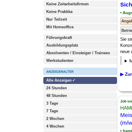
Sic
Keine Zeitarbeitsfirmen
Keine Praktika
• Aug
Nur Teilzeit
Angeb
Mit Homeoffice
Betri
Führungskraft
Sie s
Konze
Ausbildungsplatz
neue a
Absolventen / Einsteiger / Trainees
Werkstudenten
ANZEIGENALTER
▶ Zur
Alle Anzeigen
24 Stunden
48 Stunden
Job vo
3 Tage
HAM
7 Tage
Meis
2 Wochen
(m/w
4 Wochen
• ham