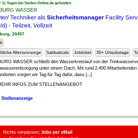
r 11 Tagen bei Stellen-Online.de gefunden
BURG WASSER
ter/ Techniker als
Sicherheitsmanager
Facility Serv
d) - Teilzeit, Vollzeit
burg, 20457
it
ebliche Altersvorsorge
Sabbaticals
Jobticket
30+ Urlaubstage
Ta
RG WASSER schließt den Wasserkreislauf von der Trinkwasserve
bwasserentsorgung unter einem Dach. Mit rund 2.400 Mitarbeitenden
ndorten sorgen wir Tag für Tag dafür, dass [...]
MEHR INFOS ZUM STELLENANGEBOT
 Stellenanzeige
Nichts verpassen:
Jobs per eMail