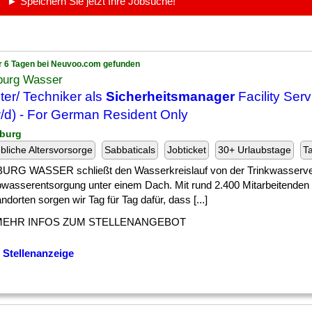
► Speichern Sie jetzt Ihre Jobsuche!
r 6 Tagen bei Neuvoo.com gefunden
urg Wasser
ter/ Techniker als
Sicherheitsmanager
Facility Serv
/d) - For German Resident Only
burg
ebliche Altersvorsorge
Sabbaticals
Jobticket
30+ Urlaubstage
Ta
RG WASSER schließt den Wasserkreislauf von der Trinkwasserve
bwasserentsorgung unter einem Dach. Mit rund 2.400 Mitarbeitenden
ndorten sorgen wir Tag für Tag dafür, dass [...]
MEHR INFOS ZUM STELLENANGEBOT
 Stellenanzeige