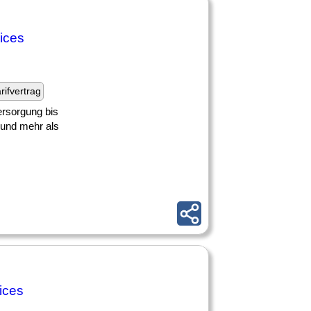
vices
rifvertrag
rsorgung bis
 und mehr als
ices