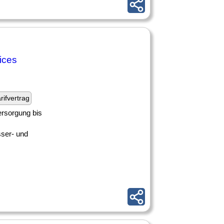
ices
rifvertrag
rsorgung bis
sser- und