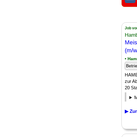
Job vo
Hamb
Meis
(m/w
• Ham
Betri
HAMBU
zur A
20 Sta
▶ Zur