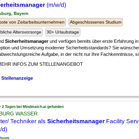
herheitsmanager
(m/w/d)
sburg, Bayern
ote von Zeitarbeitsunternehmen
Abgeschlossenes Studium
ebliche Altersvorsorge
30+ Urlaubstage
ind
Sicherheitsmanager
und verfügen bereits über erste Erfahrung in
ption und Umsetzung moderner Sicherheitsstandards? Sie wünschen
bwechslungsreiche Aufgabe, in der nicht nur Ihre Fachkenntnisse, son
MEHR INFOS ZUM STELLENANGEBOT
 Stellenanzeige
r 2 Tagen bei Mindmatch.ai gefunden
BURG WASSER
ter/ Techniker als
Sicherheitsmanager
Facility Serv
/d)
burg