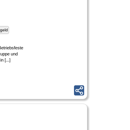
geld
etriebsfeste
gruppe und
 [...]