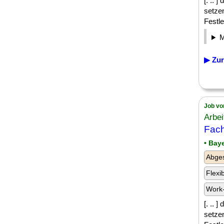
[. .. 
setze
Festle
▶ Zur
Job vo
Arbei
Fach
• Bay
Abges
Flexi
Work-
[. .. 
setze