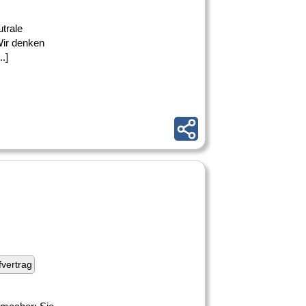
trale
Wir denken
.]
fvertrag