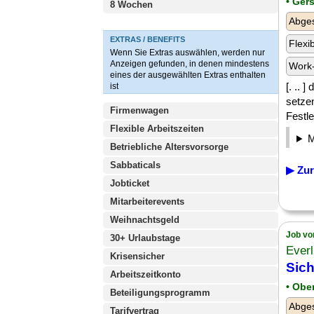
• Ger
8 Wochen
Abges
EXTRAS / BENEFITS
Flexi
Wenn Sie Extras auswählen, werden nur
Anzeigen gefunden, in denen mindestens
Work-
eines der ausgewählten Extras enthalten
[. .. 
ist
setze
Firmenwagen
Festle
Flexible Arbeitszeiten
Betriebliche Altersvorsorge
Sabbaticals
▶ Zur
Jobticket
Mitarbeiterevents
Weihnachtsgeld
Job vo
30+ Urlaubstage
Ever
Krisensicher
Sich
Arbeitszeitkonto
• Obe
Beteiligungsprogramm
Abge
Tarifvertrag