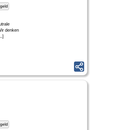
geld
trale
Wir denken
.]
geld