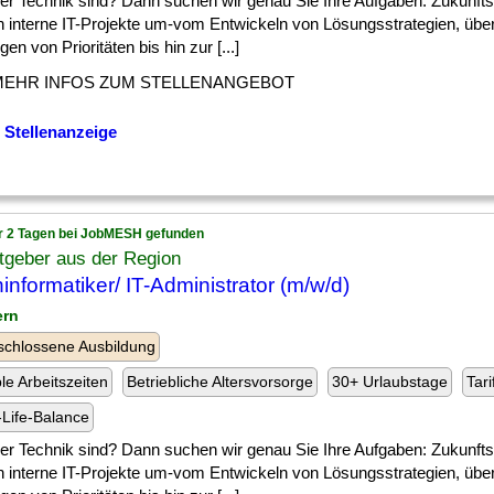
] der Technik sind? Dann suchen wir genau Sie Ihre Aufgaben: Zukunft
n interne IT-Projekte um-vom Entwickeln von Lösungsstrategien, übe
gen von Prioritäten bis hin zur [...]
MEHR INFOS ZUM STELLENANGEBOT
 Stellenanzeige
r 2 Tagen bei JobMESH gefunden
tgeber aus der Region
informatiker/ IT-Administrator (m/w/d)
ern
chlossene Ausbildung
ble Arbeitszeiten
Betriebliche Altersvorsorge
30+ Urlaubstage
Tari
Life-Balance
] der Technik sind? Dann suchen wir genau Sie Ihre Aufgaben: Zukunft
n interne IT-Projekte um-vom Entwickeln von Lösungsstrategien, übe