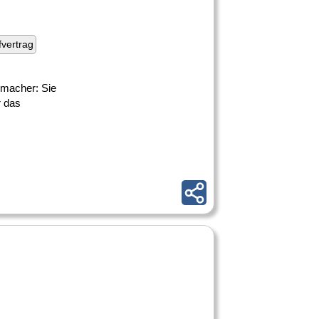
fvertrag
smacher: Sie
r das