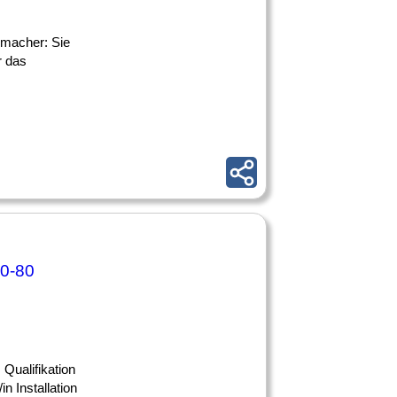
smacher: Sie
r das
60-80
 Qualifikation
in Installation