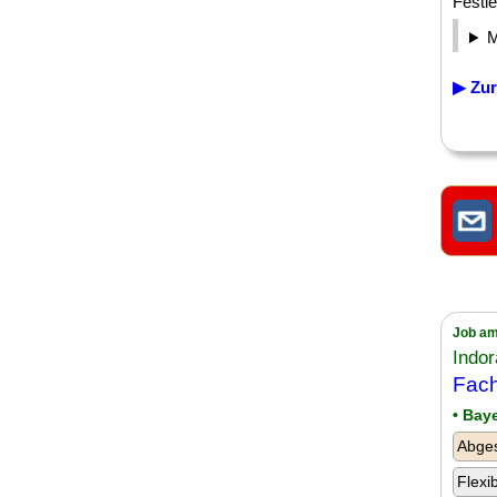
Festle
▶ Zur
Job am
Indo
Fach
• Bay
Abges
Flexi