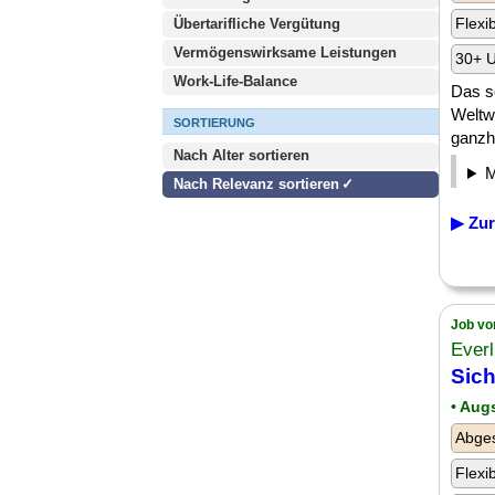
Flexi
Übertarifliche Vergütung
Vermögenswirksame Leistungen
30+ U
Work-Life-Balance
Das s
Weltwi
SORTIERUNG
ganzh
Nach Alter sortieren
Nach Relevanz sortieren
▶ Zur
Job vo
Ever
Sich
• Aug
Abge
Flexi