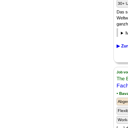
30+ U
Das s
Weltwi
ganzh
▶ Zur
Job vo
The 
Fach
• Bav
Abges
Flexi
Work-