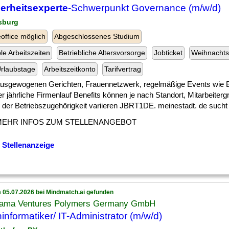
erheitsexperte
-Schwerpunkt Governance (m/w/d)
sburg
ffice möglich
Abgeschlossenes Studium
ble Arbeitszeiten
Betriebliche Altersvorsorge
Jobticket
Weihnachts
rlaubstage
Arbeitszeitkonto
Tarifvertrag
 ] ausgewogenen Gerichten, Frauennetzwerk, regelmäßige Events wie B
r jährliche Firmenlauf Benefits können je nach Standort, Mitarbeiter
der Betriebszugehörigkeit variieren JBRT1DE. meinestadt. de sucht in
MEHR INFOS ZUM STELLENANGEBOT
 Stellenanzeige
 05.07.2026 bei Mindmatch.ai gefunden
rama Ventures Polymers Germany GmbH
informatiker/ IT-Administrator (m/w/d)