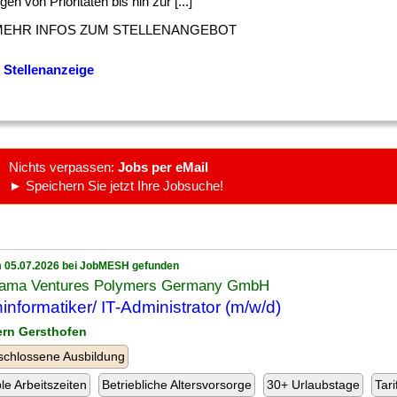
gen von Prioritäten bis hin zur [...]
MEHR INFOS ZUM STELLENANGEBOT
 Stellenanzeige
Nichts verpassen:
Jobs per eMail
► Speichern Sie jetzt Ihre Jobsuche!
 05.07.2026 bei JobMESH gefunden
rama Ventures Polymers Germany GmbH
informatiker/ IT-Administrator (m/w/d)
ern Gersthofen
chlossene Ausbildung
ble Arbeitszeiten
Betriebliche Altersvorsorge
30+ Urlaubstage
Tari