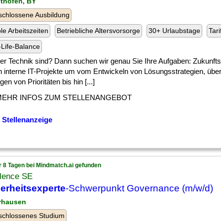
sthofen, BY
chlossene Ausbildung
ble Arbeitszeiten
Betriebliche Altersvorsorge
30+ Urlaubstage
Tari
Life-Balance
] der Technik sind? Dann suchen wir genau Sie Ihre Aufgaben: Zukunft
n interne IT-Projekte um vom Entwickeln von Lösungsstrategien, übe
gen von Prioritäten bis hin [...]
MEHR INFOS ZUM STELLENANGEBOT
 Stellenanzeige
r 8 Tagen bei Mindmatch.ai gefunden
llence SE
erheitsexperte
-Schwerpunkt Governance (m/w/d)
rhausen
schlossenes Studium