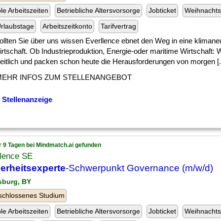
ble Arbeitszeiten
Betriebliche Altersvorsorge
Jobticket
Weihnachts
rlaubstage
Arbeitszeitkonto
Tarifvertrag
ollten Sie über uns wissen Everllence ebnet den Weg in eine klimaneu
rtschaft. Ob Industrieproduktion, Energie-oder maritime Wirtschaft: 
eitlich und packen schon heute die Herausforderungen von morgen [..
MEHR INFOS ZUM STELLENANGEBOT
 Stellenanzeige
r 9 Tagen bei Mindmatch.ai gefunden
llence SE
erheitsexperte
-Schwerpunkt Governance (m/w/d)
sburg, BY
schlossenes Studium
ble Arbeitszeiten
Betriebliche Altersvorsorge
Jobticket
Weihnachts