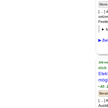
Work-
[. .. 
setze
Festle
▶ Zur
Job vo
elsik
Elek
mögl
• AT-
Berat
[. .. 
Ausbil