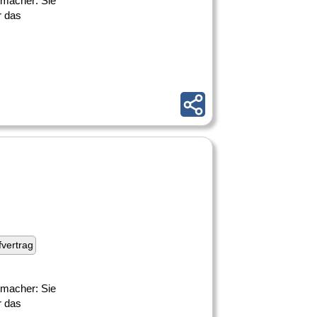
smacher: Sie
r das
fvertrag
smacher: Sie
r das