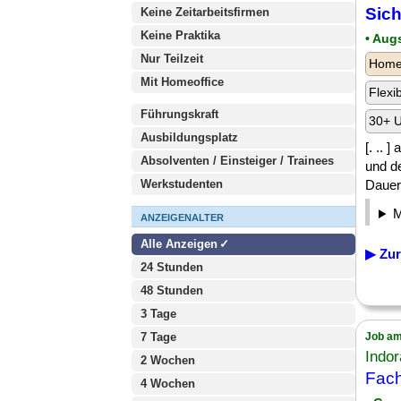
Sich
Keine Zeitarbeitsfirmen
Keine Praktika
• Aug
Nur Teilzeit
Homeo
Mit Homeoffice
Flexi
Führungskraft
30+ U
Ausbildungsplatz
[. ..
Absolventen / Einsteiger / Trainees
und de
Werkstudenten
Dauer 
ANZEIGENALTER
Alle Anzeigen
▶ Zur
24 Stunden
48 Stunden
3 Tage
7 Tage
Job am
Indo
2 Wochen
Fach
4 Wochen