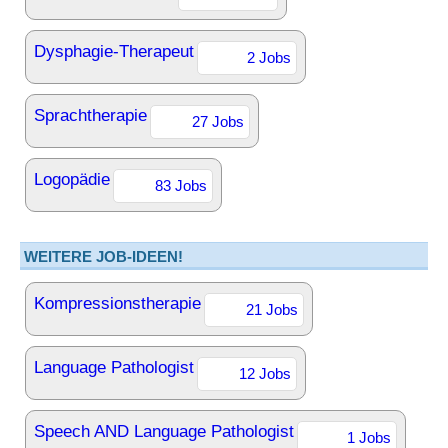
Dysphagie-Therapeut
2 Jobs
Sprachtherapie
27 Jobs
Logopädie
83 Jobs
WEITERE JOB-IDEEN!
Kompressionstherapie
21 Jobs
Language Pathologist
12 Jobs
Speech AND Language Pathologist
1 Jobs