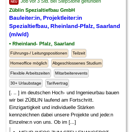
Job vor 3 Std. bei StepStone gefunden
NEU
Züblin
Spezialtiefbau
GmbH
Bauleiter:in, Projektleiter:in
Spezialtiefbau
, Rheinland-Pfalz, Saarland
(m/w/d)
• Rheinland- Pfalz, Saarland
Führungs-/ Leitungspositionen
Teilzeit
Homeoffice möglich
Abgeschlossenes Studium
Flexible Arbeitszeiten
Mitarbeiterevents
30+ Urlaubstage
Tarifvertrag
[. .. ] im deutschen Hoch- und Ingenieurbau bauen
wir bei ZÜBLIN laufend am Fortschritt.
Einzigartigkeit und individuelle Stärken
kennzeichnen dabei unsere Projekte und jede:n
Einzelne:n von uns. Ob im [...]