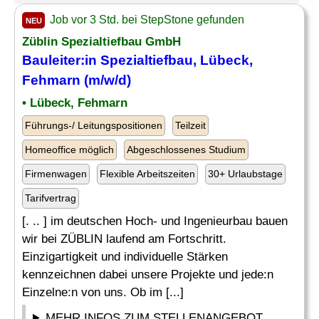
Job vor 3 Std. bei StepStone gefunden
NEU
Züblin
Spezialtiefbau
GmbH
Bauleiter:in
Spezialtiefbau
, Lübeck,
Fehmarn (m/w/d)
• Lübeck, Fehmarn
Führungs-/ Leitungspositionen
Teilzeit
Homeoffice möglich
Abgeschlossenes Studium
Firmenwagen
Flexible Arbeitszeiten
30+ Urlaubstage
Tarifvertrag
[. .. ] im deutschen Hoch- und Ingenieurbau bauen
wir bei ZÜBLIN laufend am Fortschritt.
Einzigartigkeit und individuelle Stärken
kennzeichnen dabei unsere Projekte und jede:n
Einzelne:n von uns. Ob im [...]
MEHR INFOS ZUM STELLENANGEBOT