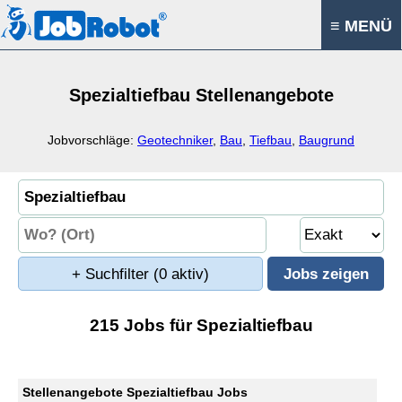
≡ MENÜ
Spezialtiefbau Stellenangebote
Jobvorschläge:
Geotechniker
,
Bau
,
Tiefbau
,
Baugrund
+ Suchfilter
(0 aktiv)
215 Jobs für Spezialtiefbau
Stellenangebote Spezialtiefbau Jobs