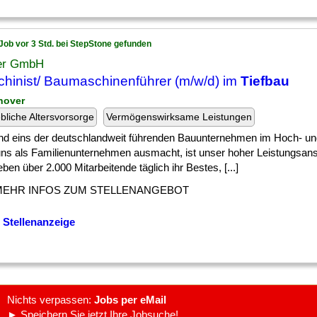
Job vor 3 Std. bei StepStone gefunden
er GmbH
hinist/ Baumaschinenführer (m/w/d) im
Tiefbau
nover
ebliche Altersvorsorge
Vermögenswirksame Leistungen
ind eins der deutschlandweit führenden Bauunternehmen im Hoch- u
ns als Familienunternehmen ausmacht, ist unser hoher Leistungsans
ben über 2.000 Mitarbeitende täglich ihr Bestes, [...]
MEHR INFOS ZUM STELLENANGEBOT
 Stellenanzeige
Nichts verpassen:
Jobs per eMail
► Speichern Sie jetzt Ihre Jobsuche!