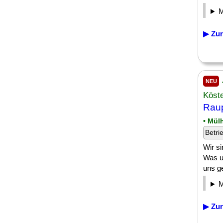
▶ Zur
NEU
Köst
Raup
• Mülh
Betri
Wir s
Was u
uns ge
▶ Zur