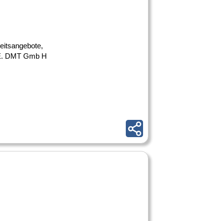
heitsangebote,
DE. DMT Gmb H