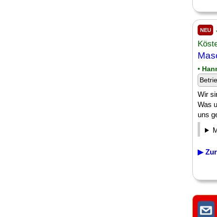
NEU
Köst
Masc
• Han
Betri
Wir s
Was u
uns ge
▶ Zur