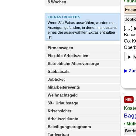
• bun
8 Wochen
Freib
EXTRAS / BENEFITS
Jobti
Wenn Sie Extras auswählen, werden nur
Anzeigen gefunden, in denen mindestens
[. .. 
eines der ausgewählten Extras enthalten
Bonus
ist
Co. K
Oberba
Firmenwagen
Flexible Arbeitszeiten
Betriebliche Altersvorsorge
▶ Zur
Sabbaticals
Jobticket
Mitarbeiterevents
Weihnachtsgeld
NEU
30+ Urlaubstage
Köst
Krisensicher
Bagg
Arbeitszeitkonto
• Mülh
Beteiligungsprogramm
Betri
Tarifvertrag