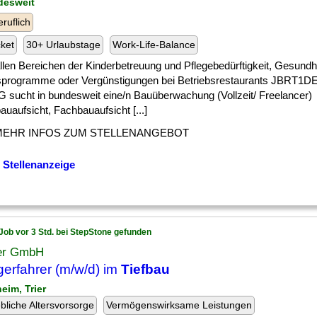
desweit
eruflich
cket
30+ Urlaubstage
Work-Life-Balance
] allen Bereichen der Kinderbetreuung und Pflegebedürftigkeit, Gesund
programme oder Vergünstigungen bei Betriebsrestaurants JBRT1
G sucht in bundesweit eine/n Bauüberwachung (Vollzeit/ Freelancer)
uaufsicht, Fachbauaufsicht [...]
MEHR INFOS ZUM STELLENANGEBOT
 Stellenanzeige
Job vor 3 Std. bei StepStone gefunden
er GmbH
erfahrer (m/w/d) im
Tiefbau
eim, Trier
ebliche Altersvorsorge
Vermögenswirksame Leistungen