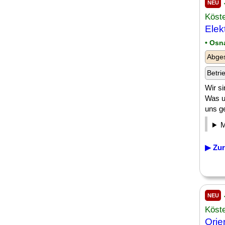
NEU
Köst
Elek
• Osn
Abges
Betri
Wir s
Was u
uns ge
▶ Zur
NEU
Köst
Orie