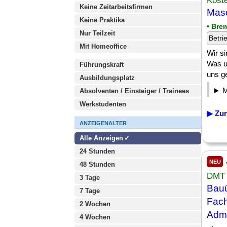
Köst
Keine Zeitarbeitsfirmen
Masc
Keine Praktika
• Bre
Nur Teilzeit
Betri
Mit Homeoffice
Wir s
Was u
Führungskraft
uns ge
Ausbildungsplatz
Absolventen / Einsteiger / Trainees
Werkstudenten
▶ Zur
ANZEIGENALTER
Alle Anzeigen
24 Stunden
NEU
48 Stunden
DMT 
3 Tage
Bauü
7 Tage
Fach
2 Wochen
Admi
4 Wochen