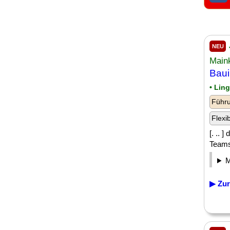
NEU
Main
Baui
• Lin
Führu
Flexi
[. .. 
Teams 
▶ Zur