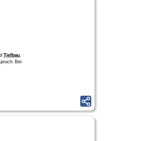
nd
Tiefbau
.
pruch. Bei