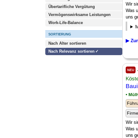
Wir s
Übertarifliche Vergütung
Was u
Vermögenswirksame Leistungen
uns ge
Work-Life-Balance
SORTIERUNG
▶ Zur
Nach Alter sortieren
Nach Relevanz sortieren
NEU
Köst
Baui
• Mül
Führu
Firm
Wir s
Was u
uns ge