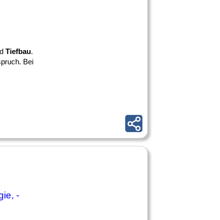
nd
Tiefbau
.
pruch. Bei
ie, -