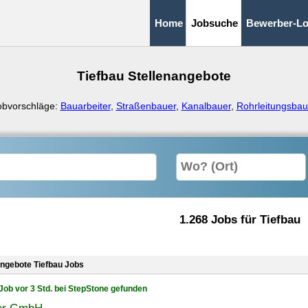
Home
Jobsuche
Bewerber-Lo
Tiefbau Stellenangebote
obvorschläge:
Bauarbeiter
,
Straßenbauer
,
Kanalbauer
,
Rohrleitungsbau
1.268 Jobs für Tiefbau
angebote Tiefbau Jobs
Job vor 3 Std. bei StepStone gefunden