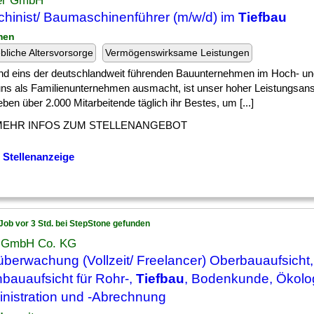
er GmbH
hinist/ Baumaschinenführer (m/w/d) im
Tiefbau
men
ebliche Altersvorsorge
Vermögenswirksame Leistungen
ind eins der deutschlandweit führenden Bauunternehmen im Hoch- u
ns als Familienunternehmen ausmacht, ist unser hoher Leistungsans
ben über 2.000 Mitarbeitende täglich ihr Bestes, um [...]
MEHR INFOS ZUM STELLENANGEBOT
 Stellenanzeige
Job vor 3 Std. bei StepStone gefunden
GmbH Co. KG
berwachung (Vollzeit/ Freelancer) Oberbauaufsicht,
bauaufsicht für Rohr-,
Tiefbau
, Bodenkunde, Ökolog
nistration und -Abrechnung