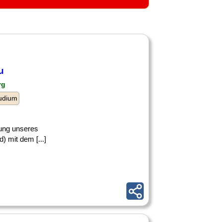
u
rg
udium
rung unseres
) mit dem [...]