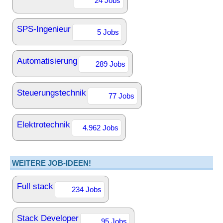
24 Jobs
SPS-Ingenieur
5 Jobs
Automatisierung
289 Jobs
Steuerungstechnik
77 Jobs
Elektrotechnik
4.962 Jobs
WEITERE JOB-IDEEN!
Full stack
234 Jobs
Stack Developer
95 Jobs