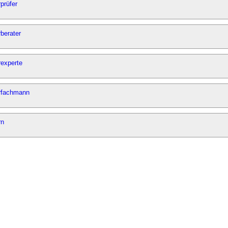
prüfer
berater
rexperte
rfachmann
rn