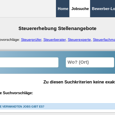
Home
Jobsuche
Bewerber-Lo
Steuererhebung Stellenangebote
bvorschläge:
Steuerprüfer
,
Steuerberater
,
Steuerexperte
,
Steuerfachm
Zu diesen Suchkriterien keine exak
e Suchvorschläge:
E VERWANDTEN JOBS GIBT ES?