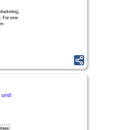
 Marketing,
 Für eine
um
und
stage