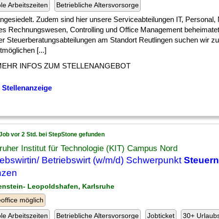
ble Arbeitszeiten
Betriebliche Altersvorsorge
] angesiedelt. Zudem sind hier unsere Serviceabteilungen IT, Personal,
nes Rechnungswesen, Controlling und Office Management beheimatet.
er Steuerberatungsabteilungen am Standort Reutlingen suchen wir z
möglichen [...]
MEHR INFOS ZUM STELLENANGEBOT
 Stellenanzeige
Job vor 2 Std. bei StepStone gefunden
ruher Institut für Technologie (KIT) Campus Nord
iebswirtin/ Betriebswirt (w/m/d) Schwerpunkt
Steuern
nzen
enstein- Leopoldshafen, Karlsruhe
ffice möglich
ble Arbeitszeiten
Betriebliche Altersvorsorge
Jobticket
30+ Urlaub