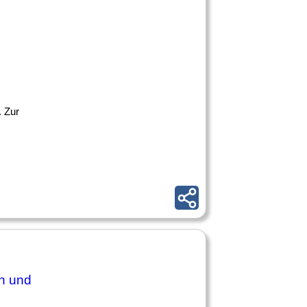
. Zur
en und