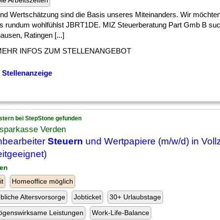
ble Arbeitszeiten
] und Wertschätzung sind die Basis unseres Miteinanders. Wir möchte
ns rundum wohlfühlst JBRT1DE. MIZ Steuerberatung Part Gmb B suc
usen, Ratingen [...]
MEHR INFOS ZUM STELLENANGEBOT
 Stellenanzeige
stern bei StepStone gefunden
ssparkasse Verden
bearbeiter
Steuern
und Wertpapiere (m/w/d) in Vollz
eitgeeignet)
den
it
Homeoffice möglich
ebliche Altersvorsorge
Jobticket
30+ Urlaubstage
ögenswirksame Leistungen
Work-Life-Balance