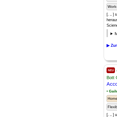
Work-
[. .. 
heraus
Scienc
▶ Zur
NEU
Bott
Acco
• Gai
Homeo
Flexi
[. ..