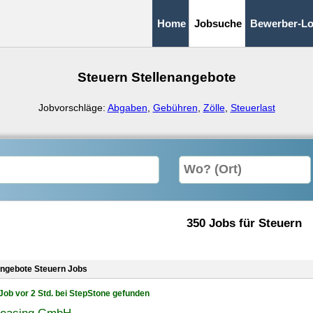
Home
Jobsuche
Bewerber-Lo
Steuern Stellenangebote
Jobvorschläge:
Abgaben
,
Gebühren
,
Zölle
,
Steuerlast
350 Jobs für Steuern
angebote Steuern Jobs
Job vor 2 Std. bei StepStone gefunden