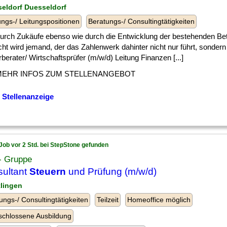
seldorf Duesseldorf
ngs-/ Leitungspositionen
Beratungs-/ Consultingtätigkeiten
] durch Zukäufe ebenso wie durch die Entwicklung der bestehenden Bet
t wird jemand, der das Zahlenwerk dahinter nicht nur führt, sondern
berater/ Wirtschaftsprüfer (m/w/d) Leitung Finanzen [...]
MEHR INFOS ZUM STELLENANGEBOT
 Stellenanzeige
Job vor 2 Std. bei StepStone gefunden
 Gruppe
ultant
Steuern
und Prüfung (m/w/d)
tlingen
ungs-/ Consultingtätigkeiten
Teilzeit
Homeoffice möglich
chlossene Ausbildung