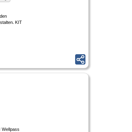
nden
stalten. KIT
M Wellpass