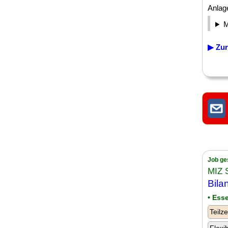
Anlage
▶ Zur
Job ge
MIZ 
Bila
• Ess
Teilze