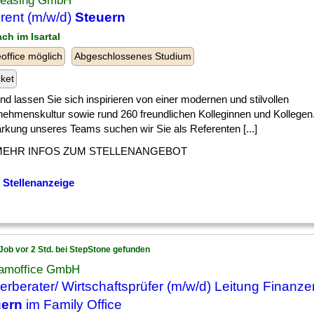
Leasing GmbH
rent (m/w/d)
Steuern
ach im Isartal
ffice möglich
Abgeschlossenes Studium
cket
] und lassen Sie sich inspirieren von einer modernen und stilvollen
nehmenskultur sowie rund 260 freundlichen Kolleginnen und Kollegen
ärkung unseres Teams suchen wir Sie als Referenten [...]
MEHR INFOS ZUM STELLENANGEBOT
 Stellenanzeige
Job vor 2 Std. bei StepStone gefunden
amoffice GmbH
erberater/ Wirtschaftsprüfer (m/w/d) Leitung Finanz
uern
im Family Office