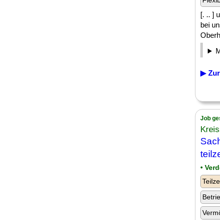
Flexi
[. .. 
bei u
Oberha
▶ Zur
Job ge
Krei
Sach
teilz
• Ver
Teilze
Betri
Verm