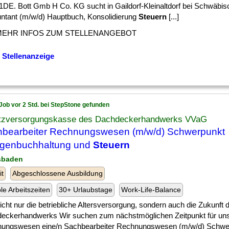
DE. Bott Gmb H Co. KG sucht in Gaildorf-Kleinaltdorf bei Schwäbisc
ntant (m/w/d) Hauptbuch, Konsolidierung
Steuern
[...]
MEHR INFOS ZUM STELLENANGEBOT
 Stellenanzeige
Job vor 2 Std. bei StepStone gefunden
tzversorgungskasse des Dachdeckerhandwerks VVaG
bearbeiter Rechnungswesen (m/w/d) Schwerpunkt
agenbuchhaltung und
Steuern
sbaden
it
Abgeschlossene Ausbildung
ble Arbeitszeiten
30+ Urlaubstage
Work-Life-Balance
] nicht nur die betriebliche Altersversorgung, sondern auch die Zukunft 
eckerhandwerks Wir suchen zum nächstmöglichen Zeitpunkt für uns
ungswesen eine/n Sachbearbeiter Rechnungswesen (m/w/d) Schwe