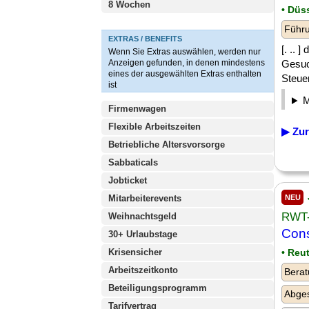
8 Wochen
• Düs
Führu
EXTRAS / BENEFITS
[. .. 
Wenn Sie Extras auswählen, werden nur
Anzeigen gefunden, in denen mindestens
Gesuch
eines der ausgewählten Extras enthalten
Steuer
ist
Firmenwagen
Flexible Arbeitszeiten
▶ Zur
Betriebliche Altersvorsorge
Sabbaticals
Jobticket
Mitarbeiterevents
NEU
RWT-
Weihnachtsgeld
Cons
30+ Urlaubstage
Krisensicher
• Reu
Arbeitszeitkonto
Berat
Beteiligungsprogramm
Abges
Tarifvertrag