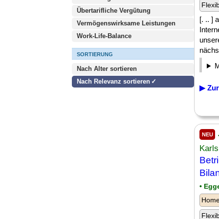
Flexi
Übertarifliche Vergütung
[. .. 
Vermögenswirksame Leistungen
Inter
Work-Life-Balance
unser
nächst
SORTIERUNG
Nach Alter sortieren
Nach Relevanz sortieren
▶ Zur
NEU
Karls
Betr
Bila
• Egg
Homeo
Flexi