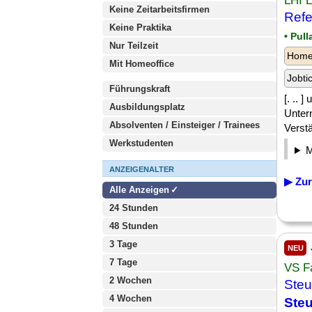
LHI 
Keine Zeitarbeitsfirmen
Refe
Keine Praktika
• Pull
Nur Teilzeit
Homeo
Mit Homeoffice
Jobti
Führungskraft
[. .. 
Ausbildungsplatz
Unter
Absolventen / Einsteiger / Trainees
Verst
Werkstudenten
ANZEIGENALTER
▶ Zur
Alle Anzeigen
24 Stunden
48 Stunden
3 Tage
NEU
7 Tage
VS F
2 Wochen
Steu
4 Wochen
Ste