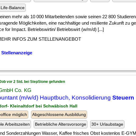
Life-Balance
] seinen mehr als 10 000 Mitarbeitenden sowie seinen 22 800 Studiere
ragende Möglichkeiten, eine nachhaltige und resiliente Zukunft zu ge
e for Impact. Betriebswirtin/ Betriebswirt (w/m/d) [...]
MEHR INFOS ZUM STELLENANGEBOT
 Stellenanzeige
Job vor 2 Std. bei StepStone gefunden
 GmbH Co. KG
untant (m/w/d) Hauptbuch, Konsolidierung
Steuern
ldorf- Kleinaltdorf bei Schwäbisch Hall
ffice möglich
Abgeschlossene Ausbildung
ble Arbeitszeiten
Betriebliche Altersvorsorge
30+ Urlaubstage
 ] und Sonderzahlungen Wasser, Kaffee frisches Obst kostenlos E-GY