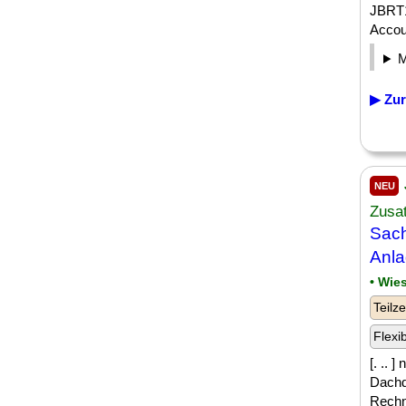
JBRT1
Accou
▶ Zur
NEU
Zusa
Sach
Anl
• Wie
Teilze
Flexi
[. .. 
Dachd
Rechn