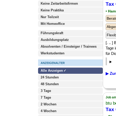
Tax 
Keine Zeitarbeitsfirmen
Keine Praktika
• Ham
Nur Teilzeit
Berat
Mit Homeoffice
Abge
Führungskraft
Flexi
Ausbildungsplatz
[. .. 
Absolventen / Einsteiger / Trainees
Tage 
Werkstudenten
für D
ANZEIGENALTER
Alle Anzeigen
▶ Zur
24 Stunden
48 Stunden
3 Tage
7 Tage
Job am
btu b
2 Wochen
Tax 
4 Wochen