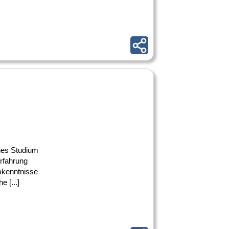
ches Studium
rfahrung
mkenntnisse
 [...]