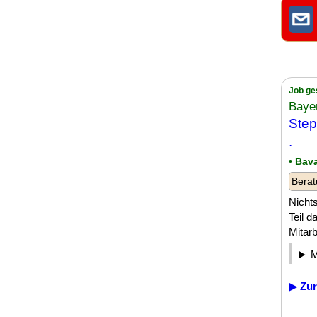
Job ge
Baye
Step
.
• Bav
Berat
Nichts
Teil d
Mitarb
▶ Zur