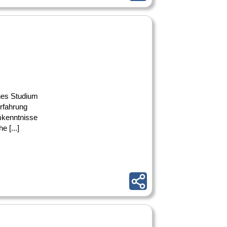
ches Studium
rfahrung
mkenntnisse
 [...]