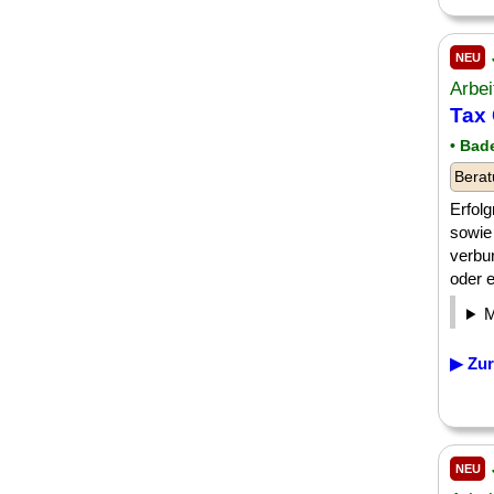
NEU
Arbei
Tax 
• Bad
Berat
Erfolg
sowie
verbu
oder e
▶ Zur
NEU