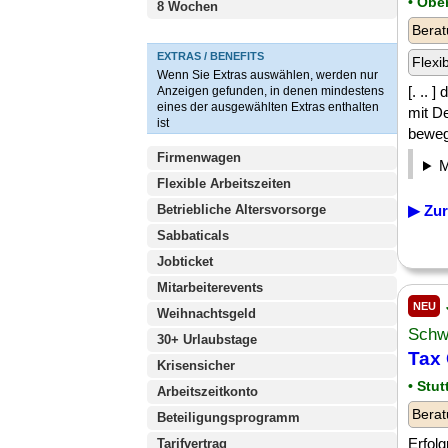
• Obe
8 Wochen
Berat
EXTRAS / BENEFITS
Flexi
Wenn Sie Extras auswählen, werden nur
[. ..
Anzeigen gefunden, in denen mindestens
eines der ausgewählten Extras enthalten
mit D
ist
bewege
Firmenwagen
Flexible Arbeitszeiten
Betriebliche Altersvorsorge
▶ Zur
Sabbaticals
Jobticket
Mitarbeiterevents
NEU
Weihnachtsgeld
Schw
30+ Urlaubstage
Tax 
Krisensicher
• Stut
Arbeitszeitkonto
Berat
Beteiligungsprogramm
Erfolg
Tarifvertrag