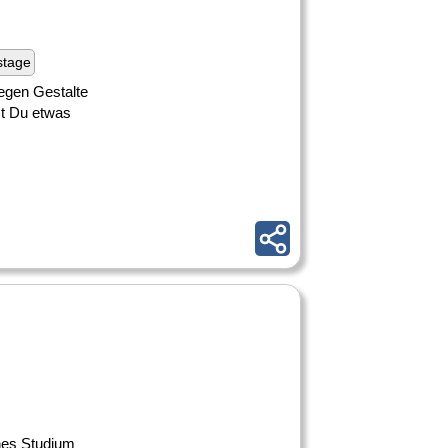
stage
egen Gestalte
st Du etwas
ches Studium