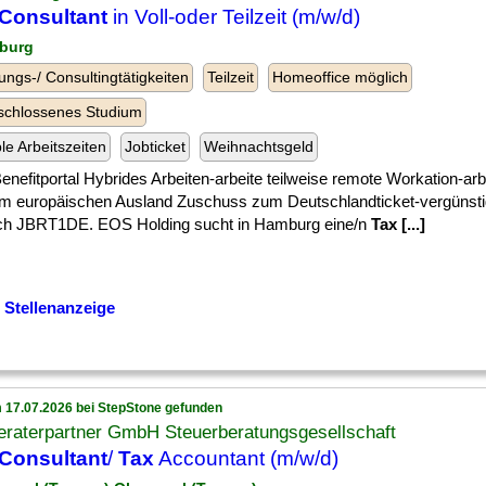
Consultant
in Voll-oder Teilzeit (m/w/d)
burg
ungs-/ Consultingtätigkeiten
Teilzeit
Homeoffice möglich
schlossenes Studium
ble Arbeitszeiten
Jobticket
Weihnachtsgeld
] Benefitportal Hybrides Arbeiten-arbeite teilweise remote Workation-arb
im europäischen Ausland Zuschuss zum Deutschlandticket-vergünstig
ich JBRT1DE. EOS Holding sucht in Hamburg eine/n
Tax [...]
 Stellenanzeige
 17.07.2026 bei StepStone gefunden
eraterpartner GmbH Steuerberatungsgesellschaft
Consultant
/
Tax
Accountant (m/w/d)