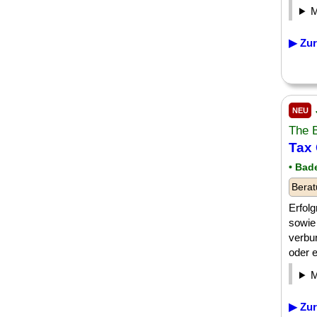
▶ Zur
NEU
The 
Tax 
• Bad
Berat
Erfolg
sowie
verbu
oder e
▶ Zur