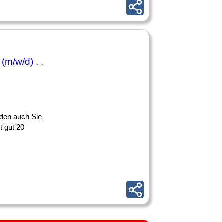
(m/w/d) . .
rden auch Sie
t gut 20