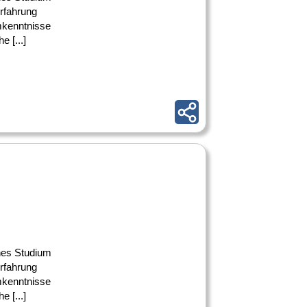
rfahrung
mkenntnisse
 [...]
ches Studium
rfahrung
mkenntnisse
 [...]