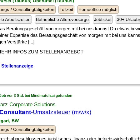
rursel (Taunus) Oberursel (Taunus)
ungs-/ Consultingtätigkeiten
Teilzeit
Homeoffice möglich
ble Arbeitszeiten
Betriebliche Altersvorsorge
Jobticket
30+ Urlaub
 ] das Beratungsgeschäft von morgen mit bei uns kannst Du etwas bew
einer Expertise das Beratungsgeschäft von morgen mit bei uns kann
n Verstärke [...]
MEHR INFOS ZUM STELLENANGEBOT
 Stellenanzeige
Job vor 3 Std. bei Mindmatch.ai gefunden
arz Corporate Solutions
Consultant
-Umsatzsteuer (m/w/x)
tgart, BW
ungs-/ Consultingtätigkeiten
reich abgeschlossenes juristisches, finanz-oder betriebswirtschaftli