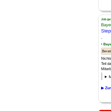
Job ge
Baye
Step
.
• Bay
Berat
Nichts
Teil d
Mitarb
▶ Zur