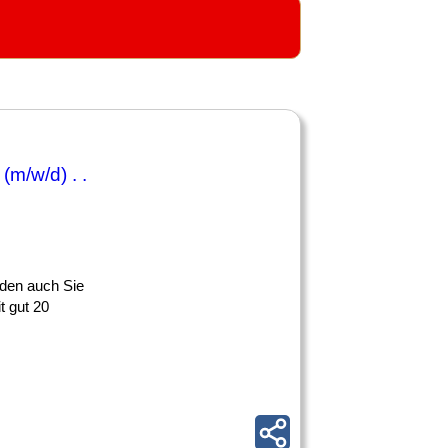
(m/w/d) . .
rden auch Sie
t gut 20