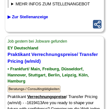
MEHR INFOS ZUM STELLENANGEBOT
▶ Zur Stellenanzeige
Job gestern bei Jobware gefunden
EY Deutschland
Praktikant
Verrechnungspreise
/ Transfer
Pricing (w/m/d)
• Frankfurt/ Main, Freiburg, Düsseldorf,
Hannover, Stuttgart, Berlin, Leipzig, Köln,
Hamburg
Beratungs-/ Consultingtätigkeiten
Praktikant
Verrechnungspreise
/ Transfer Pricing
(w/m/d) - -1619413Are you ready to shape your
future with confidence? Gemeinsam die Welt jeden