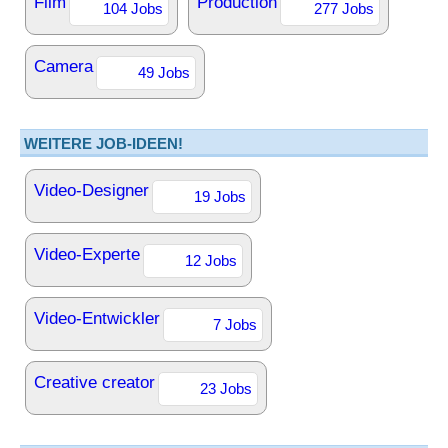
Film
Production
104 Jobs
277 Jobs
Camera
49 Jobs
WEITERE JOB-IDEEN!
Video-Designer
19 Jobs
Video-Experte
12 Jobs
Video-Entwickler
7 Jobs
Creative creator
23 Jobs