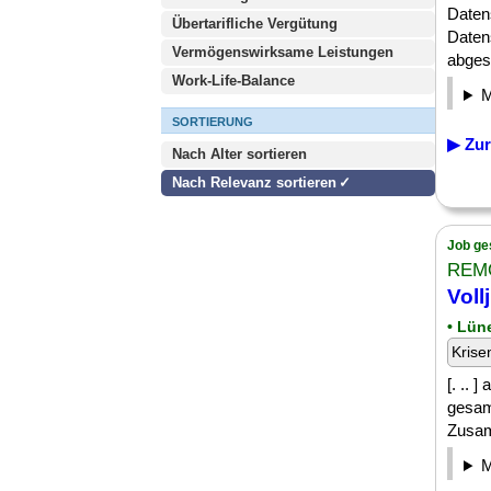
Daten
Übertarifliche Vergütung
Daten
Vermögenswirksame Leistungen
abges
Work-Life-Balance
SORTIERUNG
▶ Zur
Nach Alter sortieren
Nach Relevanz sortieren
Job ge
REMO
Vollj
• Lün
Krise
[. .. 
gesam
Zusam