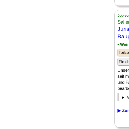
Job vo
Sall
Juri
Baup
• Wei
Teilze
Flexi
Unsere
seit 
und Fa
bearbe
▶ Zur