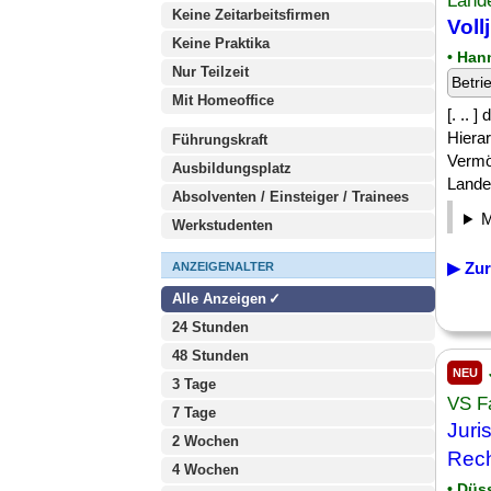
Land
Keine Zeitarbeitsfirmen
Vollj
Keine Praktika
• Han
Nur Teilzeit
Betri
Mit Homeoffice
[. .. 
Hierar
Führungskraft
Vermö
Ausbildungsplatz
Lande
Absolventen / Einsteiger / Trainees
Werkstudenten
▶ Zur
ANZEIGENALTER
Alle Anzeigen
24 Stunden
48 Stunden
NEU
3 Tage
VS F
7 Tage
Juris
2 Wochen
Rech
4 Wochen
• Düs