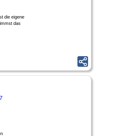
st die eigene
rnimmst das
27
en