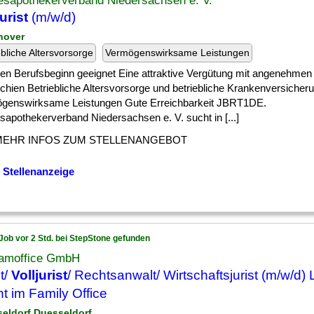
esapothekerverband Niedersachsen e. V.
urist
(m/w/d)
nover
ebliche Altersvorsorge
Vermögenswirksame Leistungen
] den Berufsbeginn geeignet Eine attraktive Vergütung mit angenehmen
chien Betriebliche Altersvorsorge und betriebliche Krankenversicher
genswirksame Leistungen Gute Erreichbarkeit JBRT1DE.
sapothekerverband Niedersachsen e. V. sucht in [...]
MEHR INFOS ZUM STELLENANGEBOT
 Stellenanzeige
Job vor 2 Std. bei StepStone gefunden
amoffice GmbH
t/
Volljurist
/ Rechtsanwalt/ Wirtschaftsjurist (m/w/d) 
t im Family Office
seldorf Duesseldorf