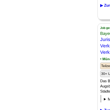
▶ Zur
Job ge
Baye
Juri
Verk
Verk
• Mün
Teilze
30+ U
Das B
Augsb
Städte