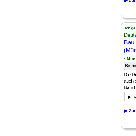
▶ Zur
Job ge
Deut
Baui
(Mü
• Mü
Betri
Die De
auch 
Bahnhö
▶ Zur