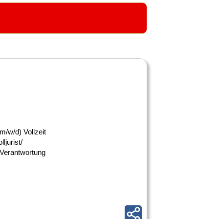
m/w/d) Vollzeit
jurist/
 Verantwortung