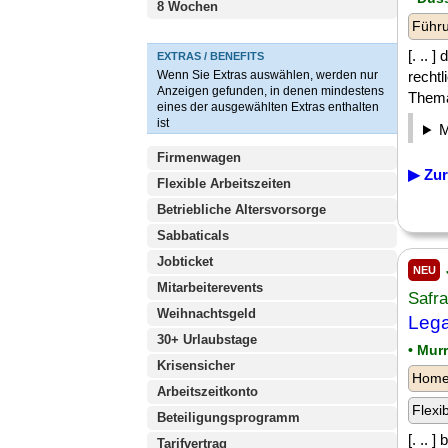
8 Wochen
Führu
[. .. 
EXTRAS / BENEFITS
Wenn Sie Extras auswählen, werden nur
rechtl
Anzeigen gefunden, in denen mindestens
Thema 
eines der ausgewählten Extras enthalten
ist
Firmenwagen
▶ Zur
Flexible Arbeitszeiten
Betriebliche Altersvorsorge
Sabbaticals
Jobticket
NEU
Mitarbeiterevents
Safr
Weihnachtsgeld
Lega
30+ Urlaubstage
• Murr
Krisensicher
Homeo
Arbeitszeitkonto
Flexi
Beteiligungsprogramm
[. .. 
Tarifvertrag