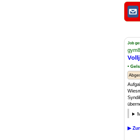
Job ge
gym8
Vollj
• Gel
Abge
Aufgab
Wiesm
Syndi
überne
▶ Zur