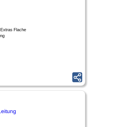
 Extras Flache
ung
Leitung