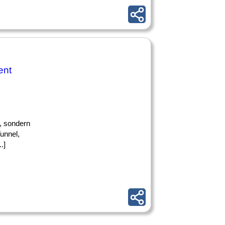
ent
r, sondern
unnel,
.]