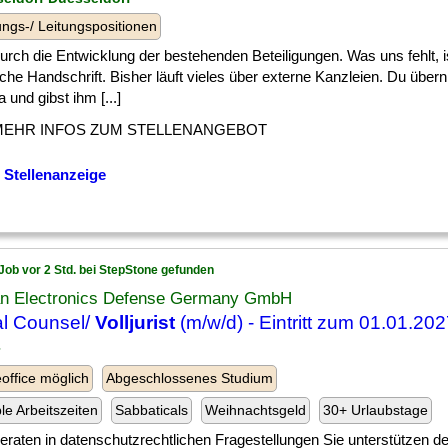
ngs-/ Leitungspositionen
] durch die Entwicklung der bestehenden Beteiligungen. Was uns fehlt, i
iche Handschrift. Bisher läuft vieles über externe Kanzleien. Du übe
und gibst ihm [...]
MEHR INFOS ZUM STELLENANGEBOT
 Stellenanzeige
Job vor 2 Std. bei StepStone gefunden
an Electronics Defense Germany GmbH
l Counsel/
Volljurist
(m/w/d) - Eintritt zum 01.01.20
ffice möglich
Abgeschlossenes Studium
ble Arbeitszeiten
Sabbaticals
Weihnachtsgeld
30+ Urlaubstage
] beraten in datenschutzrechtlichen Fragestellungen Sie unterstützen d