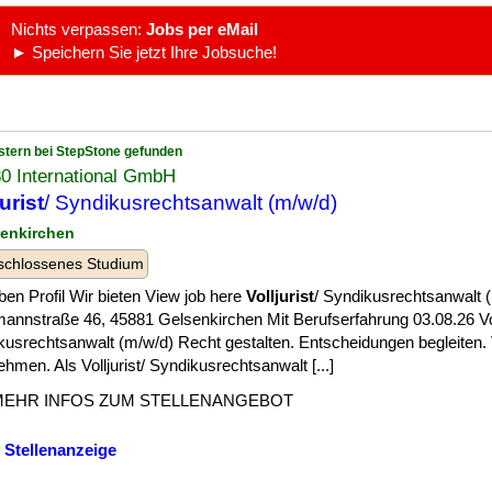
Nichts verpassen:
Jobs per eMail
► Speichern Sie jetzt Ihre Jobsuche!
stern bei StepStone gefunden
0 International GmbH
urist
/ Syndikusrechtsanwalt (m/w/d)
senkirchen
schlossenes Studium
en Profil Wir bieten View job here
Volljurist
/ Syndikusrechtsanwalt (
annstraße 46, 45881 Gelsenkirchen Mit Berufserfahrung 03.08.26 Voll
kusrechtsanwalt (m/w/d) Recht gestalten. Entscheidungen begleiten.
hmen. Als Volljurist/ Syndikusrechtsanwalt [...]
MEHR INFOS ZUM STELLENANGEBOT
 Stellenanzeige