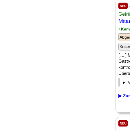
NEU
Geträ
Mita
• Kem
Abges
Krise
[. .. 
Gastr
kontr
Überbl
▶ Zur
NEU