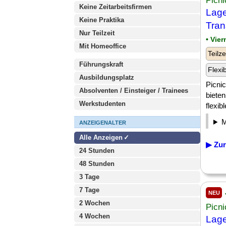
Picni
Keine Zeitarbeitsfirmen
Lage
Keine Praktika
Tran
Nur Teilzeit
• Vie
Mit Homeoffice
Teilze
Führungskraft
Flexi
Ausbildungsplatz
Picnic
Absolventen / Einsteiger / Trainees
bieten
Werkstudenten
flexib
ANZEIGENALTER
Alle Anzeigen
▶ Zur
24 Stunden
48 Stunden
3 Tage
7 Tage
NEU
2 Wochen
Picni
4 Wochen
Lage