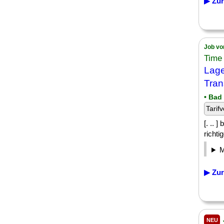
▶ Zur
Job vo
Time
Lage
Tran
• Bad
Tarifv
[. .. 
richti
▶ Zur
NEU