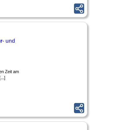
r
- und
gen Zeit am
..]