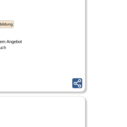
bildung
, dem Angebot
uch