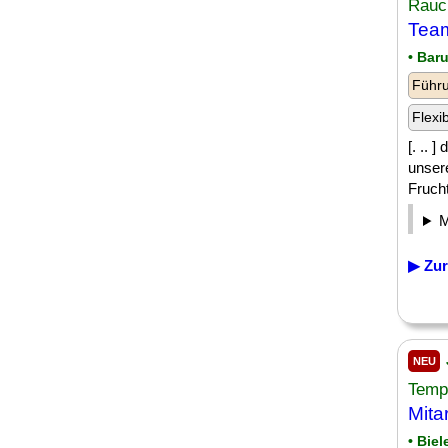
Rauc
Team
• Bar
Führu
Flexi
[. .. 
unser
Frucht
▶ Zur
NEU
Temp
Mita
• Biel