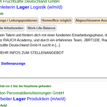
h Fruchtsäfte Deutschland GmbH
leiterin
Lager
Logistik (w/m/d)
uth
ngs-/ Leitungspositionen
Homeoffice möglich
Abgeschlossene Aus
ble Arbeitszeiten
Work-Life-Balance
] dein Talent und fördern dich mit einer fundierten Einarbeitungsphase
er RAUCH Academy, und durch ein erfahrenes Team. JBRT1DE. Ra
säfte Deutschland Gmb H sucht in [...]
MEHR INFOS ZUM STELLENANGEBOT
 Stellenanzeige
Job vor 2 Std. bei StepStone gefunden
ton Personaldienstleistungen GmbH
rbeiter
Lager
Produktion (m/w/d)
efeld