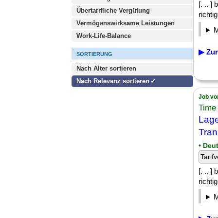
[. .. 
Übertarifliche Vergütung
richti
Vermögenswirksame Leistungen
Work-Life-Balance
▶ Zur
SORTIERUNG
Nach Alter sortieren
Nach Relevanz sortieren
Job vo
Time
Lage
Tran
• Deu
Tarifv
[. .. 
richti