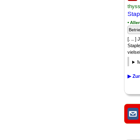
thys
Stap
• All
Betri
[. .. 
Stapl
vielse
▶ Zur