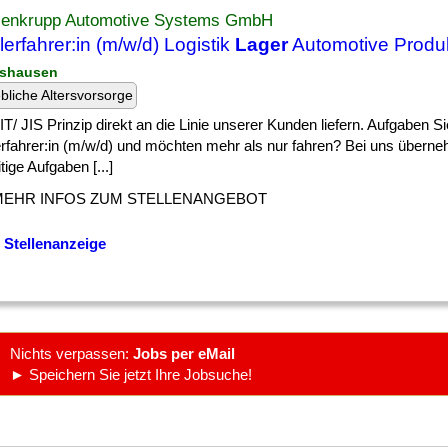
senkrupp Automotive Systems GmbH
lerfahrer:in (m/w/d) Logistik
Lager
Automotive Produ
ershausen
ebliche Altersvorsorge
] JIT/ JIS Prinzip direkt an die Linie unserer Kunden liefern. Aufgaben S
erfahrer:in (m/w/d) und möchten mehr als nur fahren? Bei uns übern
itige Aufgaben [...]
MEHR INFOS ZUM STELLENANGEBOT
 Stellenanzeige
Nichts verpassen:
Jobs per eMail
► Speichern Sie jetzt Ihre Jobsuche!