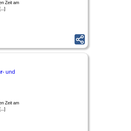
gen Zeit am
..]
r
- und
gen Zeit am
..]