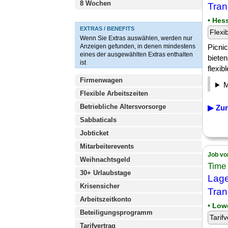
8 Wochen
Tran
• Hes
EXTRAS / BENEFITS
Flexi
Wenn Sie Extras auswählen, werden nur
Anzeigen gefunden, in denen mindestens
Picnic
eines der ausgewählten Extras enthalten
bieten
ist
flexib
Firmenwagen
Flexible Arbeitszeiten
Betriebliche Altersvorsorge
▶ Zur
Sabbaticals
Jobticket
Mitarbeiterevents
Job vo
Weihnachtsgeld
Time
30+ Urlaubstage
Lage
Krisensicher
Tran
Arbeitszeitkonto
• Low
Beteiligungsprogramm
Tarifv
Tarifvertrag