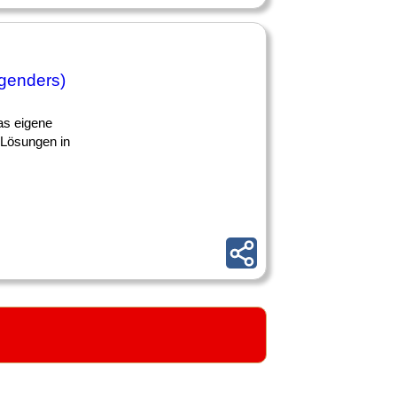
 genders)
as eigene
-Lösungen in