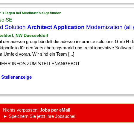
r 3 Tagen bei Mindmatch.ai gefunden
so SE
d Solution
Architect Application
Modernization (all
seldorf, NW Duesseldorf
eil der adesso group bündelt die adesso insurance solutions Gmb H d
tportfolio für den Versicherungsmarkt und treibt innovative Software
 Umfeld voran. Wir sind ein Team [...]
MEHR INFOS ZUM STELLENANGEBOT
 Stellenanzeige
Nichts verpassen:
Jobs per eMail
► Speichern Sie jetzt Ihre Jobsuche!