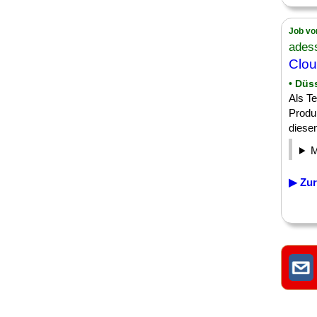
Job vo
ades
Clou
• Düs
Als T
Produk
diesem
▶ Zur