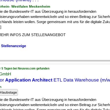
drhein- Westfalen Meckenheim
] die die Bundeswehr-IT aus Überzeugung in herausfordernden
lisierungsvorhaben weiterentwickeln und so einen Beitrag zur Sicherh
hlands leisten wollen. Sorge gemeinsam mit uns für die digitale Zuku
]
MEHR INFOS ZUM STELLENANGEBOT
 Stellenanzeige
r 5 Tagen bei Neuvoo.com gefunden
 GmbH
ior
Application Architect
ETL Data Warehouse (m/w
n
rlaubstage
] die die Bundeswehr-IT aus Überzeugung in herausfordernden
lisierungsvorhaben weiterentwickeln und so einen Beitrag zur Sicherh
hlands leisten wollen. Sorge gemeinsam mit uns für die digitale Zuku