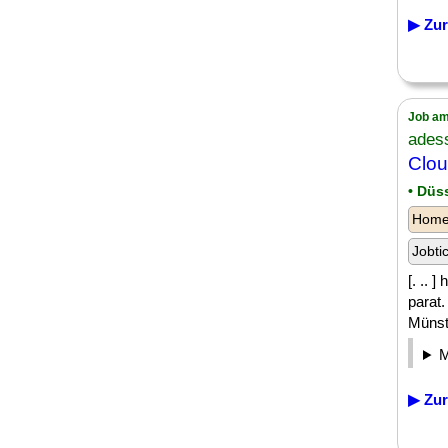
▶ Zur
Job am
ades
Clou
• Düs
Homeo
Jobti
[. .. 
parat
Münste
▶ Zur