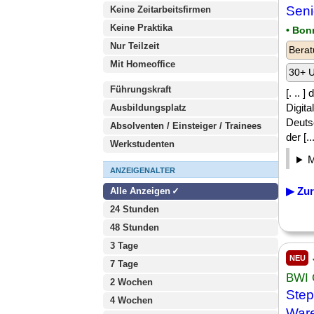
Sen
Keine Zeitarbeitsfirmen
Keine Praktika
• Bon
Nur Teilzeit
Berat
Mit Homeoffice
30+ U
Führungskraft
[. .. 
Digita
Ausbildungsplatz
Deutsc
Absolventen / Einsteiger / Trainees
der [...
Werkstudenten
ANZEIGENALTER
▶ Zur
Alle Anzeigen
24 Stunden
48 Stunden
3 Tage
NEU
7 Tage
BWI
2 Wochen
Step
4 Wochen
Ware