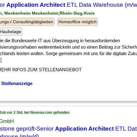
ior
Application Architect
ETL Data Warehouse (m/w
n, Meckenheim Meckenheim;Rhein-Sieg-Kreis
ungs-/ Consultingtätigkeiten
Homeoffice möglich
rlaubstage
] die die Bundeswehr-IT aus Überzeugung in herausfordernden
lisierungsvorhaben weiterentwickeln und so einen Beitrag zur Sicherh
hlands leisten wollen. Sorge gemeinsam mit uns für die digitale Zuku
]
MEHR INFOS ZUM STELLENANGEBOT
 Stellenanzeige
Job vor 2 Std. bei Neuvoo.com gefunden
 GmbH
stone geprüft-Senior
Application Architect
ETL Dat
house (m/w/d) . . .