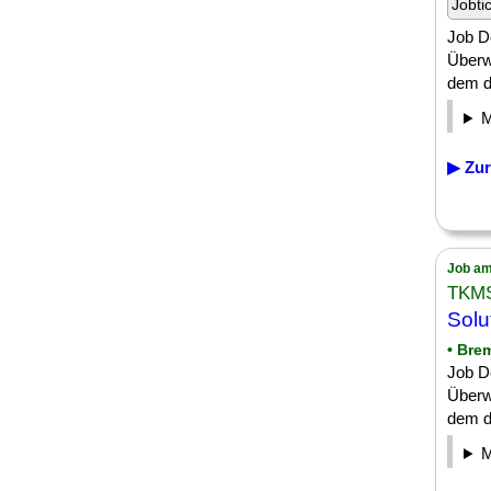
Jobti
Job D
Überw
dem di
▶ Zur
Job am
TKM
Solu
• Bre
Job D
Überw
dem di