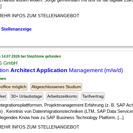
]
MEHR INFOS ZUM STELLENANGEBOT
 Stellenanzeige
 14.07.2026 bei StepStone gefunden
S GmbH
tion
Architect Application
Management (m/w/d)
men
ffice möglich
Abgeschlossenes Studium
cket
30+ Urlaubstage
Arbeitszeitkonto
Tarifvertrag
] Integrationsplattformen. Projektmanagement Erfahrung (z. B. SAP Act
) . Kenntnis von Datenmigrationstechniken (LTM, SAP Data Services
legendes Know how zu SAP Business Technology Platform. [...]
MEHR INFOS ZUM STELLENANGEBOT