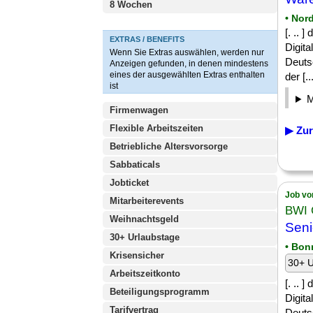
8 Wochen
• Nor
[. .. 
EXTRAS / BENEFITS
Digita
Wenn Sie Extras auswählen, werden nur
Deutsc
Anzeigen gefunden, in denen mindestens
eines der ausgewählten Extras enthalten
der [...
ist
Firmenwagen
Flexible Arbeitszeiten
▶ Zur
Betriebliche Altersvorsorge
Sabbaticals
Jobticket
Job vo
Mitarbeiterevents
BWI
Weihnachtsgeld
Sen
30+ Urlaubstage
• Bon
Krisensicher
30+ U
Arbeitszeitkonto
[. .. 
Beteiligungsprogramm
Digita
Tarifvertrag
Deutsc