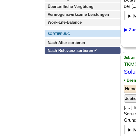
der [...
Übertarifliche Vergütung
Vermögenswirksame Leistungen
Work-Life-Balance
▶ Zur
SORTIERUNG
Nach Alter sortieren
Nach Relevanz sortieren
Job am
TKM
Solu
• Bre
Homeo
Jobti
[. .. 
Scrum
Grund