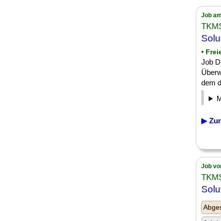
Job am
TKM
Solu
• Fre
Job D
Überw
dem di
▶ Zur
Job vo
TKM
Solu
Abge