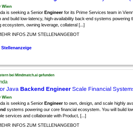
9 Wien
nda is seeking a Senior
Engineer
for its Prime Services team in Vienn
 and build low-latency, high-availability back-end systems powering 
g ecosystem, owning leverage, collateral [...]
MEHR INFOS ZUM STELLENANGEBOT
 Stellenanzeige
stern bei Mindmatch.ai gefunden
anda
or Java
Backend Engineer
Scale Financial Systems
9 Wien
nda is seeking a Senior
Engineer
to own, design, and scale highly ava
end
systems powering our core financial ecosystem. You will build low
le services and collaborate with Product, [...]
MEHR INFOS ZUM STELLENANGEBOT