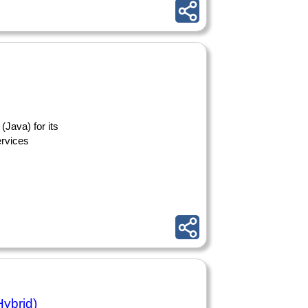
(Java) for its
ervices
ybrid)