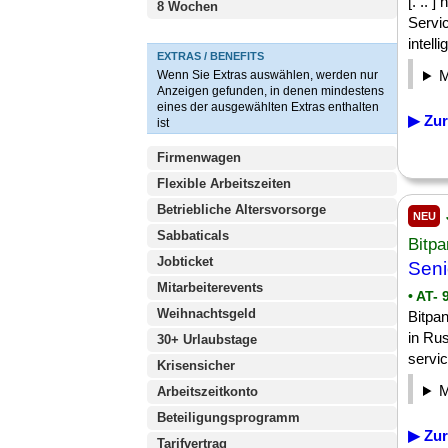
[. .. 
8 Wochen
Servic
intell
EXTRAS / BENEFITS
Wenn Sie Extras auswählen, werden nur
Anzeigen gefunden, in denen mindestens
eines der ausgewählten Extras enthalten
▶ Zur
ist
Firmenwagen
Flexible Arbeitszeiten
Betriebliche Altersvorsorge
NEU
Sabbaticals
Bitp
Jobticket
Seni
Mitarbeiterevents
• AT- 
Weihnachtsgeld
Bitpa
in Rus
30+ Urlaubstage
servic
Krisensicher
Arbeitszeitkonto
Beteiligungsprogramm
▶ Zur
Tarifvertrag