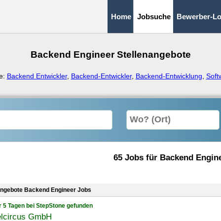
Home
Jobsuche
Bewerber-Lo
Backend Engineer Stellenangebote
e:
Backend Entwickler
,
Backend-Entwickler
,
Backend-Entwicklung
,
Soft
65 Jobs für Backend Engin
angebote Backend Engineer Jobs
r 5 Tagen bei StepStone gefunden
elcircus GmbH