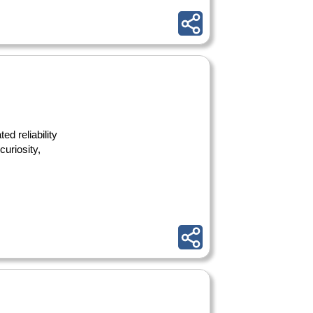
d reliability
uriosity,