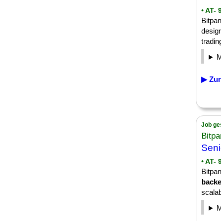
• AT- 
Bitpa
design
tradin
▶ Zur
Job ge
Bitp
Seni
• AT- 
Bitpa
back
scalab