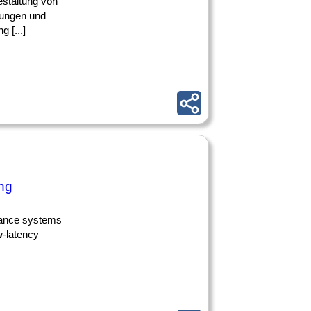
Gestaltung von
erungen und
 [...]
ng
mance systems
w-latency