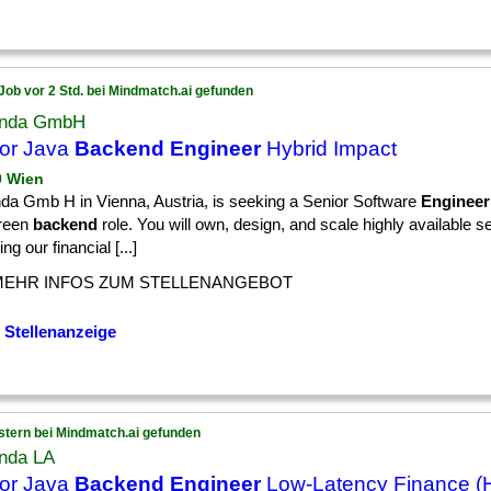
Job vor 2 Std. bei Mindmatch.ai gefunden
anda GmbH
or Java
Backend Engineer
Hybrid Impact
9 Wien
nda Gmb H in Vienna, Austria, is seeking a Senior Software
Engineer
reen
backend
role. You will own, design, and scale highly available s
ng our financial [...]
MEHR INFOS ZUM STELLENANGEBOT
 Stellenanzeige
stern bei Mindmatch.ai gefunden
anda LA
or Java
Backend Engineer
Low-Latency Finance (H