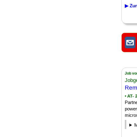
▶ Zur
Job vo
Jobg
Rem
• AT-
Partn
power
micros