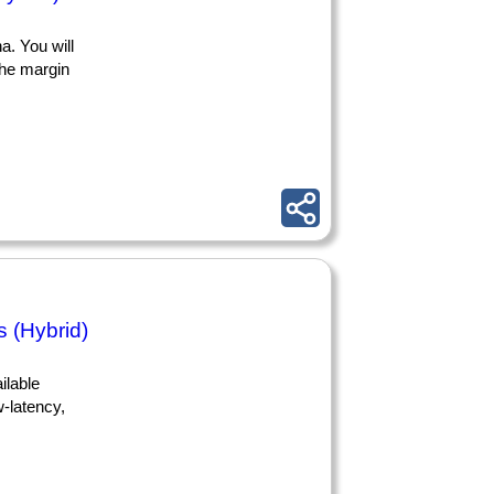
a. You will
the margin
 (Hybrid)
ilable
-latency,