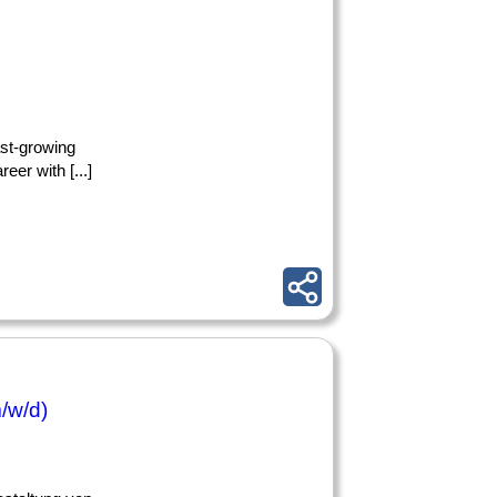
ast-growing
er with [...]
/w/d)