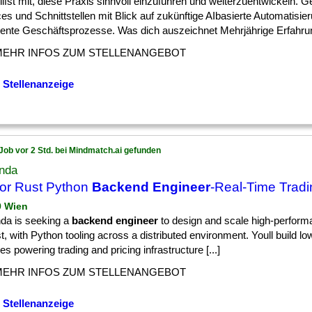
] hilfst mit, diese Praxis sinnvoll einzuführen und weiterzuentwickeln. 
es und Schnittstellen mit Blick auf zukünftige AIbasierte Automatisi
igente Geschäftsprozesse. Was dich auszeichnet Mehrjährige Erfahrung
MEHR INFOS ZUM STELLENANGEBOT
 Stellenanzeige
Job vor 2 Std. bei Mindmatch.ai gefunden
anda
or Rust Python
Backend Engineer
-Real-Time Tradi
9 Wien
nda is seeking a
backend engineer
to design and scale high-perfor
t, with Python tooling across a distributed environment. Youll build lo
es powering trading and pricing infrastructure [...]
MEHR INFOS ZUM STELLENANGEBOT
 Stellenanzeige