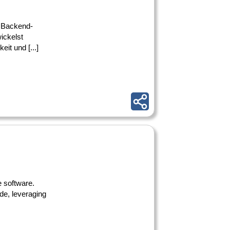
r Backend-
ickelst
it und [...]
e software.
de, leveraging