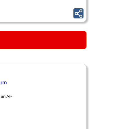
orm
 an AI-