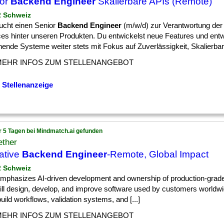
ior
Backend Engineer
Skalierbare APIs (Remote)
 2 Schweiz
sucht einen Senior
Backend Engineer
(m/w/d) zur Verantwortung de
ces hinter unseren Produkten. Du entwickelst neue Features und entw
ende Systeme weiter stets mit Fokus auf Zuverlässigkeit, Skalierbarke
MEHR INFOS ZUM STELLENANGEBOT
 Stellenanzeige
r 5 Tagen bei Mindmatch.ai gefunden
ether
ative
Backend Engineer
-Remote, Global Impact
 2 Schweiz
] emphasizes AI-driven development and ownership of production-grad
ill design, develop, and improve software used by customers worldwi
build workflows, validation systems, and [...]
MEHR INFOS ZUM STELLENANGEBOT