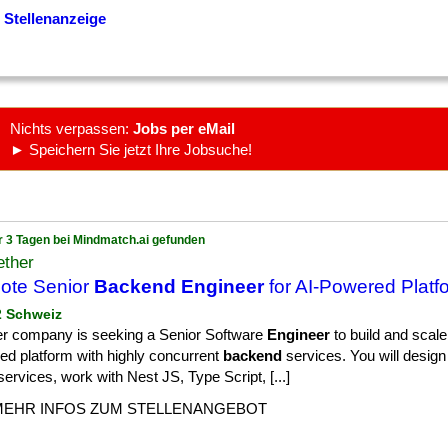
 Stellenanzeige
Nichts verpassen:
Jobs per eMail
► Speichern Sie jetzt Ihre Jobsuche!
r 3 Tagen bei Mindmatch.ai gefunden
ether
ote Senior
Backend Engineer
for AI-Powered Platf
 2 Schweiz
er company is seeking a Senior Software
Engineer
to build and scale
ed platform with highly concurrent
backend
services. You will design
ervices, work with Nest JS, Type Script, [...]
MEHR INFOS ZUM STELLENANGEBOT