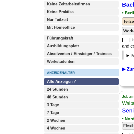
Bac
Keine Zeitarbeitsfirmen
Keine Praktika
• Berl
Nur Teilzeit
Teilze
Mit Homeoffice
Work-
Führungskraft
[. .. 
and co
Ausbildungsplatz
Absolventen / Einsteiger / Trainees
Werkstudenten
▶ Zur
ANZEIGENALTER
Alle Anzeigen
24 Stunden
Job am
48 Stunden
Walb
3 Tage
Seni
7 Tage
• Nor
2 Wochen
Flexi
4 Wochen