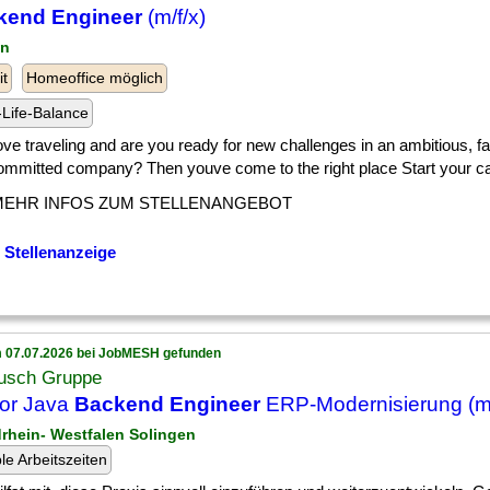
kend Engineer
(m/f/x)
in
it
Homeoffice möglich
Life-Balance
] love traveling and are you ready for new challenges in an ambitious, f
mmitted company? Then youve come to the right place Start your care
MEHR INFOS ZUM STELLENANGEBOT
 Stellenanzeige
 07.07.2026 bei JobMESH gefunden
usch Gruppe
or Java
Backend Engineer
ERP-Modernisierung (m
drhein- Westfalen Solingen
ble Arbeitszeiten