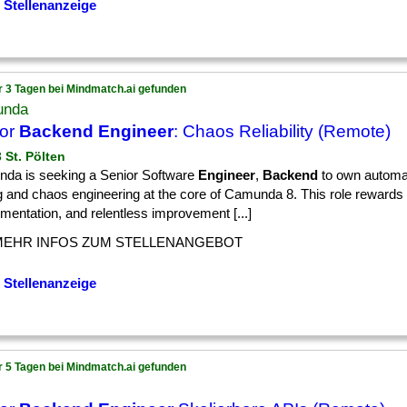
 Stellenanzeige
r 3 Tagen bei Mindmatch.ai gefunden
unda
ior
Backend Engineer
: Chaos Reliability (Remote)
3 St. Pölten
da is seeking a Senior Software
Engineer
,
Backend
to own automate
g and chaos engineering at the core of Camunda 8. This role rewards c
mentation, and relentless improvement [...]
MEHR INFOS ZUM STELLENANGEBOT
 Stellenanzeige
r 5 Tagen bei Mindmatch.ai gefunden