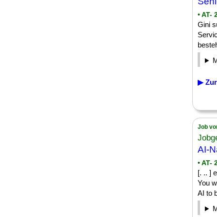
Sen
• AT-
Gini 
Servi
besteh
▶ Zur
Job vo
Jobg
AI-N
• AT-
[. .. 
You w
AI to 