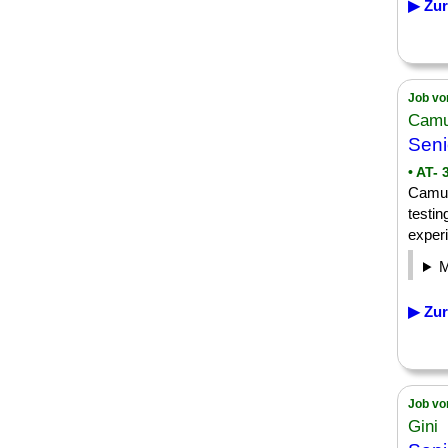
▶ Zur
Job vo
Cam
Sen
• AT- 
Camun
testin
experi
▶ Zur
Job vo
Gini