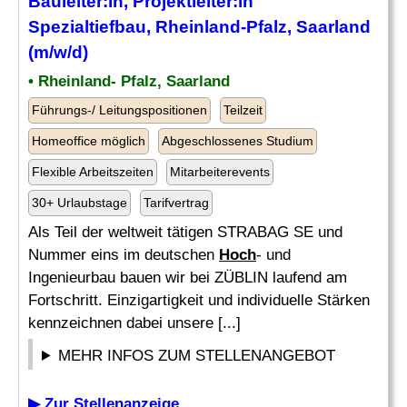
Bauleiter
:in, Projektleiter:in
Spezialtiefbau, Rheinland-Pfalz, Saarland
(m/w/d)
• Rheinland- Pfalz, Saarland
Führungs-/ Leitungspositionen
Teilzeit
Homeoffice möglich
Abgeschlossenes Studium
Flexible Arbeitszeiten
Mitarbeiterevents
30+ Urlaubstage
Tarifvertrag
Als Teil der weltweit tätigen STRABAG SE und
Nummer eins im deutschen
Hoch
- und
Ingenieurbau bauen wir bei ZÜBLIN laufend am
Fortschritt. Einzigartigkeit und individuelle Stärken
kennzeichnen dabei unsere [...]
MEHR INFOS ZUM STELLENANGEBOT
▶ Zur Stellenanzeige