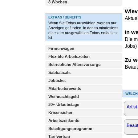
8 Wochen
Wievi
EXTRAS / BENEFITS
Aktuel
Wenn Sie Extras auswählen, werden nur
Anzeigen gefunden, in denen mindestens
In w
eines der ausgewählten Extras enthalten
ist
Die m
Jobs)
Firmenwagen
Flexible Arbeitszeiten
Zu w
Betriebliche Altersvorsorge
Beaut
Sabbaticals
Jobticket
Mitarbeiterevents
WELCH
Weihnachtsgeld
30+ Urlaubstage
Artist
Krisensicher
Arbeitszeitkonto
Beaut
Beteiligungsprogramm
Tarifvertrag