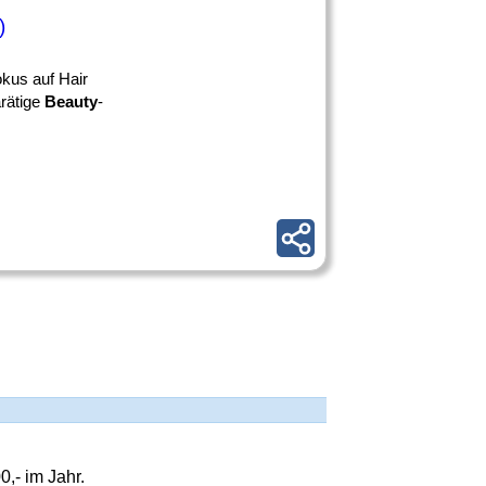
)
okus auf Hair
arätige
Beauty
-
,- im Jahr.