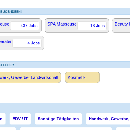
E JOB-IDEEN!
euse
SPA Masseuse
Beauty
437 Jobs
18 Jobs
erater
4 Jobs
SFELDER
erk, Gewerbe, Landwirtschaft
Kosmetik
en
EDV / IT
Sonstige Tätigkeiten
Handwerk, Gewerbe, 