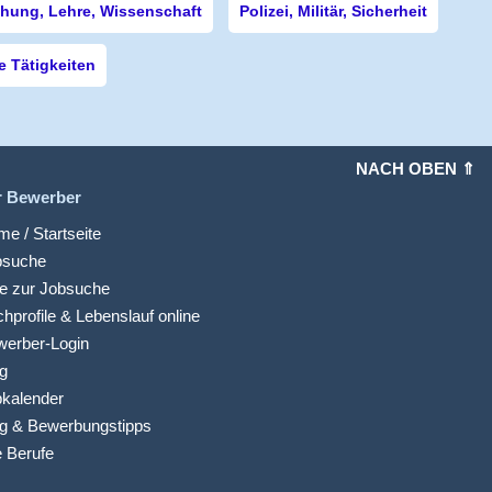
hung, Lehre, Wissenschaft
Polizei, Militär, Sicherheit
 Tätigkeiten
NACH OBEN ⇑
r Bewerber
e / Startseite
bsuche
fe zur Jobsuche
hprofile & Lebenslauf online
werber-Login
g
kalender
g & Bewerbungstipps
e Berufe