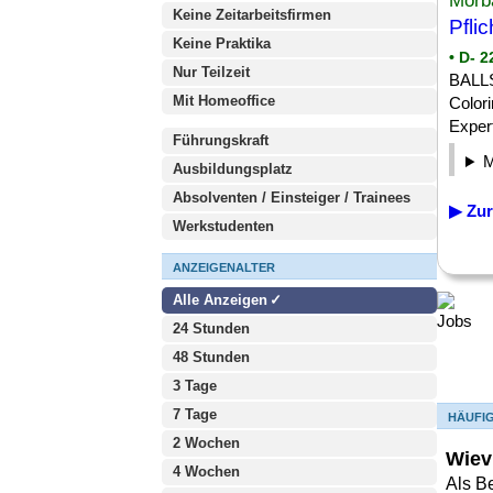
Morb
Keine Zeitarbeitsfirmen
Pfli
Keine Praktika
• D- 
Nur Teilzeit
BALL
Mit Homeoffice
Colori
Expert
Führungskraft
Ausbildungsplatz
Absolventen / Einsteiger / Trainees
▶ Zur
Werkstudenten
ANZEIGENALTER
Alle Anzeigen
24 Stunden
48 Stunden
3 Tage
7 Tage
HÄUFI
2 Wochen
Wiev
4 Wochen
Als B