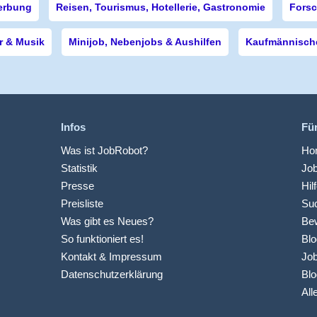
erbung
Reisen, Tourismus, Hotellerie, Gastronomie
Forsc
r & Musik
Minijob, Nebenjobs & Aushilfen
Kaufmännische
Infos
Fü
Was ist JobRobot?
Hom
Statistik
Jo
Presse
Hil
Preisliste
Suc
Was gibt es Neues?
Be
So funktioniert es!
Blo
Kontakt & Impressum
Job
Datenschutzerklärung
Blo
All