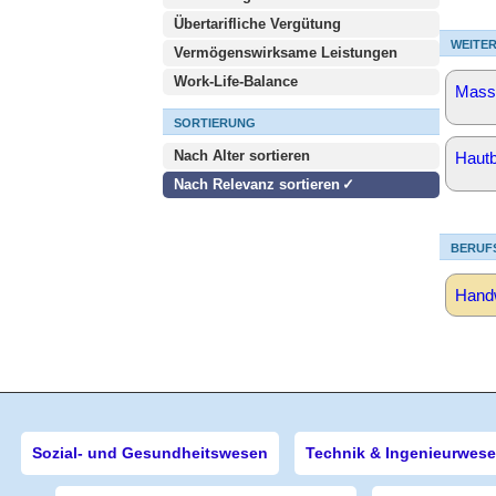
Übertarifliche Vergütung
WEITER
Vermögenswirksame Leistungen
Work-Life-Balance
Mass
SORTIERUNG
Nach Alter sortieren
Hautb
Nach Relevanz sortieren
BERUF
Handw
Sozial- und Gesundheitswesen
Technik & Ingenieurwes