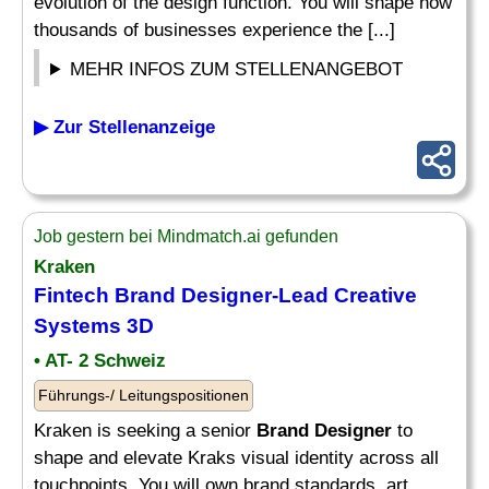
evolution of the design function. You will shape how
thousands of businesses experience the [...]
MEHR INFOS ZUM STELLENANGEBOT
▶ Zur Stellenanzeige
Job gestern bei Mindmatch.ai gefunden
Kraken
Fintech
Brand Designer
-Lead Creative
Systems 3D
• AT- 2 Schweiz
Führungs-/ Leitungspositionen
Kraken is seeking a senior
Brand Designer
to
shape and elevate Kraks visual identity across all
touchpoints. You will own brand standards, art