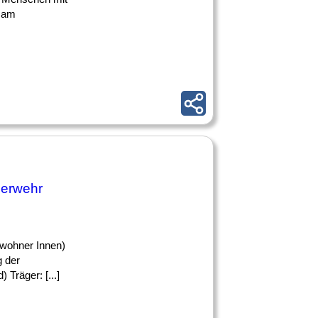
e am
uerwehr
nwohner Innen)
g der
 Träger: [...]