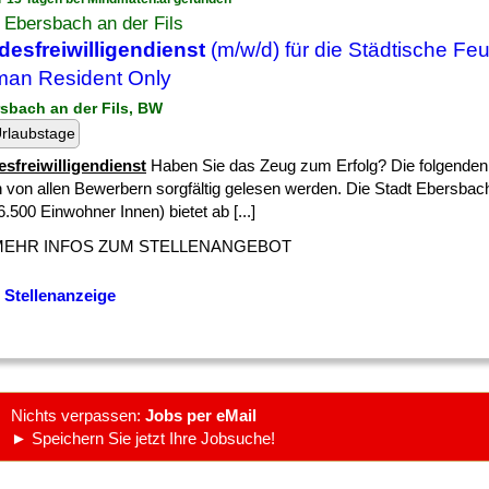
 Ebersbach an der Fils
esfreiwilligendienst
(m/w/d) für die Städtische Fe
an Resident Only
rsbach an der Fils, BW
rlaubstage
sfreiwilligendienst
Haben Sie das Zeug zum Erfolg? Die folgenden
n von allen Bewerbern sorgfältig gelesen werden. Die Stadt Ebersbach
6.500 Einwohner Innen) bietet ab [...]
MEHR INFOS ZUM STELLENANGEBOT
 Stellenanzeige
Nichts verpassen:
Jobs per eMail
► Speichern Sie jetzt Ihre Jobsuche!