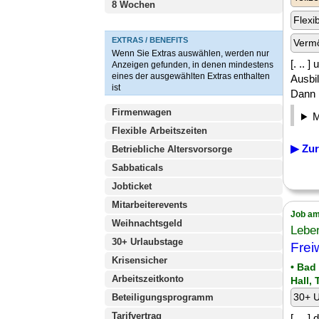
8 Wochen
Flexi
EXTRAS / BENEFITS
Verm
Wenn Sie Extras auswählen, werden nur
[. .. 
Anzeigen gefunden, in denen mindestens
eines der ausgewählten Extras enthalten
Ausbil
ist
Dann b
Firmenwagen
Flexible Arbeitszeiten
▶ Zur
Betriebliche Altersvorsorge
Sabbaticals
Jobticket
Mitarbeiterevents
Job am
Weihnachtsgeld
Leben
30+ Urlaubstage
Frei
Krisensicher
• Bad
Arbeitszeitkonto
Hall,
30+ U
Beteiligungsprogramm
Tarifvertrag
[. .. 