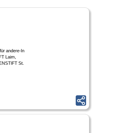
für andere-In
FT Laim,
NSTIFT St.