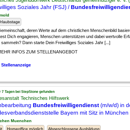
tliches Jugenddorfwerk Deutschlands gemeinnütziger e. V. 
williges Soziales Jahr (FSJ) /
Bundesfreiwilligendie
smold
rlaubstage
] Gemeinschaft, deren Werte auf dem christlichen Menschenbild basie
est Dich engagieren, Menschen unterstützen und dabei wertvolle Erf
sammeln? Dann starte Dein Freiwilliges Soziales Jahr [...]
MEHR INFOS ZUM STELLENANGEBOT
 Stellenanzeige
r 7 Tagen bei StepStone gefunden
sanstalt Technisches Hilfswerk
hbearbeitung
Bundesfreiwilligendienst
(m/w/d) in d
esverbandsdienststelle Bayern mit Sitz in München
nchen Muenchen
it
Homeoffice möglich
Abgeschlossene Ausbildung