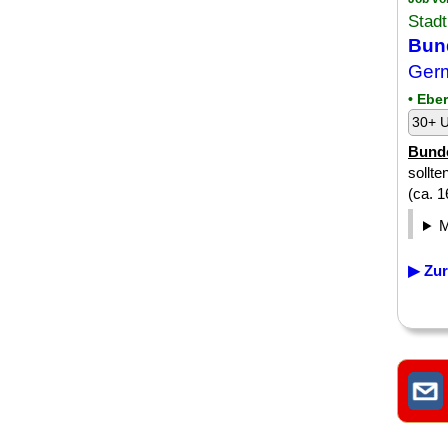
Stadt
Bund
Germ
• Ebe
30+ U
Bunde
sollte
(ca. 1
▶ Zur