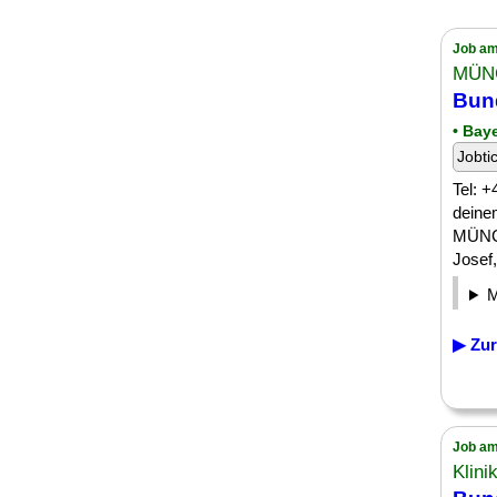
Job am
MÜN
Bund
• Bay
Jobti
Tel: 
deine
MÜNC
Josef
▶ Zur
Job am
Klin