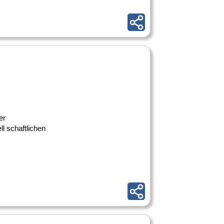
er
l schaftlichen