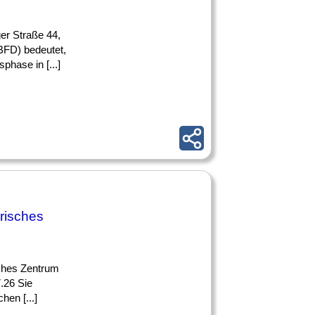
ger Straße 44,
BFD) bedeutet,
hase in [...]
trisches
sches Zentrum
.26 Sie
hen [...]