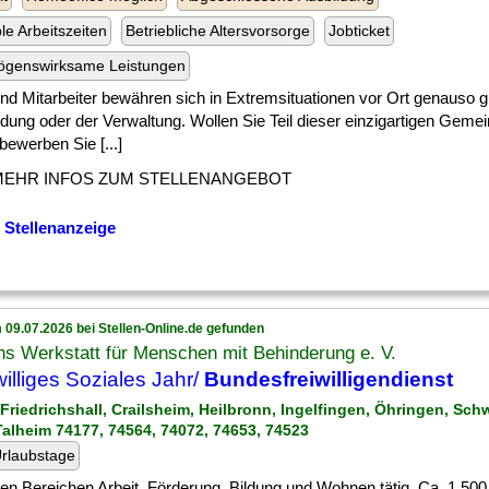
ble Arbeitszeiten
Betriebliche Altersvorsorge
Jobticket
ögenswirksame Leistungen
] und Mitarbeiter bewähren sich in Extremsituationen vor Ort genauso g
dung oder der Verwaltung. Wollen Sie Teil dieser einzigartigen Gemei
ewerben Sie [...]
MEHR INFOS ZUM STELLENANGEBOT
 Stellenanzeige
 09.07.2026 bei Stellen-Online.de gefunden
s Werkstatt für Menschen mit Behinderung e. V.
williges Soziales Jahr/
Bundesfreiwilligendienst
 Friedrichshall, Crailsheim, Heilbronn, Ingelfingen, Öhringen, Sc
 Talheim 74177, 74564, 74072, 74653, 74523
rlaubstage
] den Bereichen Arbeit, Förderung, Bildung und Wohnen tätig. Ca. 1.5