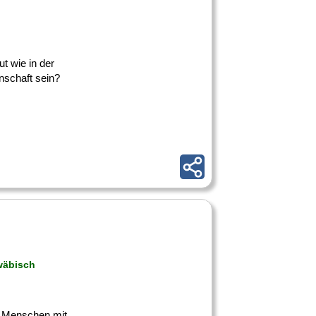
ut wie in der
nschaft sein?
hwäbisch
00 Menschen mit