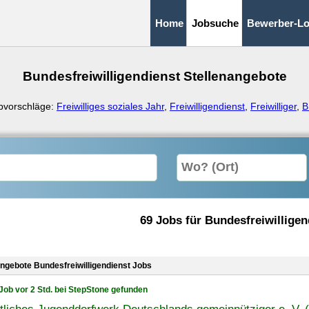
Home
Jobsuche
Bewerber-Lo
Bundesfreiwilligendienst Stellenangebote
bvorschläge:
Freiwilliges soziales Jahr
,
Freiwilligendienst
,
Freiwilliger
,
B
69 Jobs für Bundesfreiwilligen
angebote Bundesfreiwilligendienst Jobs
Job vor 2 Std. bei StepStone gefunden