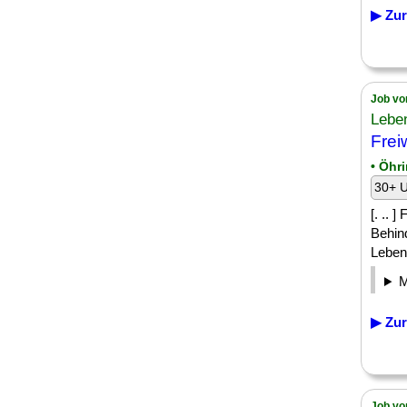
▶ Zur
Job vo
Leben
Frei
• Öhr
30+ U
[. .. 
Behind
Leben 
▶ Zur
Job vo