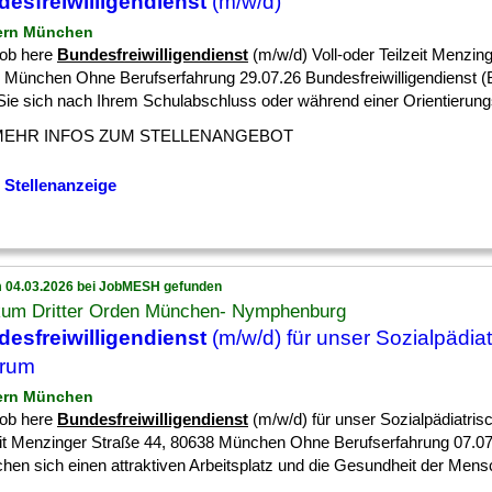
esfreiwilligendienst
(m/w/d)
ern München
job here
Bundesfreiwilligendienst
(m/w/d) Voll-oder Teilzeit Menzin
 München Ohne Berufserfahrung 29.07.26 Bundesfreiwilligendienst (
Sie sich nach Ihrem Schulabschluss oder während einer Orientierungsp
MEHR INFOS ZUM STELLENANGEBOT
 Stellenanzeige
 04.03.2026 bei JobMESH gefunden
ikum Dritter Orden München- Nymphenburg
esfreiwilligendienst
(m/w/d) für unser Sozialpädia
trum
ern München
job here
Bundesfreiwilligendienst
(m/w/d) für unser Sozialpädiatri
eit Menzinger Straße 44, 80638 München Ohne Berufserfahrung 07.07
en sich einen attraktiven Arbeitsplatz und die Gesundheit der Mensc