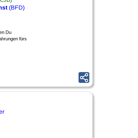
(CJD)
nst
(BFD)
ren Du
ahrungen fürs
er