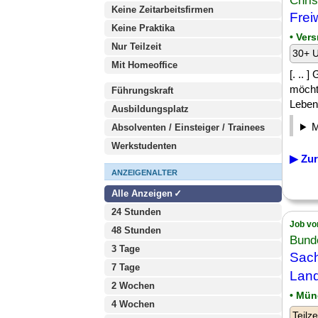
Chris
Keine Zeitarbeitsfirmen
Frei
Keine Praktika
• Ver
Nur Teilzeit
30+ U
Mit Homeoffice
[. .. 
möcht
Führungskraft
Leben 
Ausbildungsplatz
Absolventen / Einsteiger / Trainees
Werkstudenten
▶ Zur
ANZEIGENALTER
Alle Anzeigen
24 Stunden
Job vo
48 Stunden
Bunde
3 Tage
Sac
7 Tage
Land
2 Wochen
• Mü
4 Wochen
Teilze