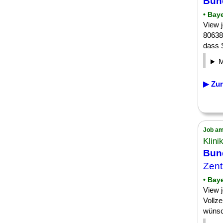
Bund
• Bay
View 
80638
dass 
▶ Zur
Job am
Klin
Bund
Zen
• Bay
View 
Vollz
wünsch