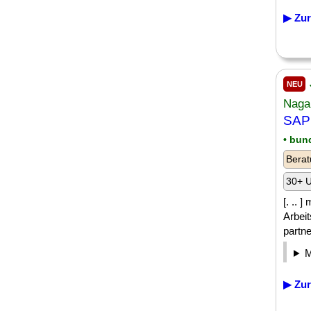
▶ Zur
NEU
Naga
SAP 
• bun
Berat
30+ U
[. ..
Arbei
partne
▶ Zur