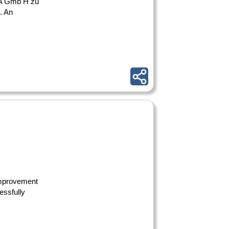
PTA Gmb H zu
. An
-improvement
essfully