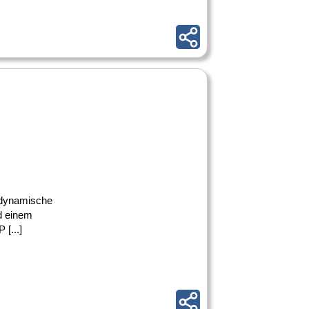
, dynamische
d einem
[...]