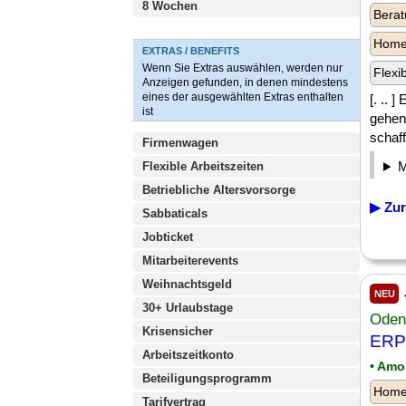
8 Wochen
Berat
Homeo
EXTRAS / BENEFITS
Wenn Sie Extras auswählen, werden nur
Flexi
Anzeigen gefunden, in denen mindestens
eines der ausgewählten Extras enthalten
[. .. 
ist
gehen
schaff
Firmenwagen
Flexible Arbeitszeiten
Betriebliche Altersvorsorge
▶ Zur
Sabbaticals
Jobticket
Mitarbeiterevents
Weihnachtsgeld
NEU
30+ Urlaubstage
Oden
Krisensicher
ERP 
Arbeitszeitkonto
• Amo
Beteiligungsprogramm
Homeo
Tarifvertrag