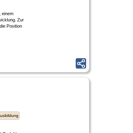
n, einem
wicklung. Zur
ie Position
usbildung