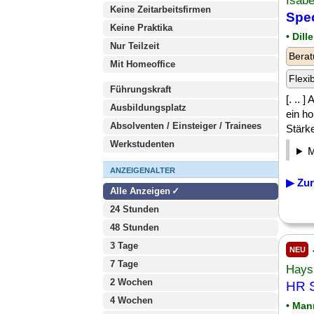
Isab
Keine Zeitarbeitsfirmen
Spec
Keine Praktika
• Dill
Nur Teilzeit
Berat
Mit Homeoffice
Flexi
Führungskraft
[. .. 
Ausbildungsplatz
ein ho
Absolventen / Einsteiger / Trainees
Stärke
Werkstudenten
ANZEIGENALTER
▶ Zur
Alle Anzeigen
24 Stunden
48 Stunden
3 Tage
NEU
7 Tage
Hays 
2 Wochen
HR S
4 Wochen
• Man