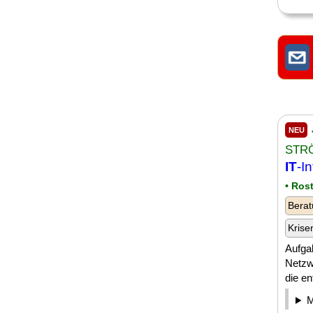
NEU
STR
IT
-I
• Ros
Berat
Krise
Aufga
Netzw
die en