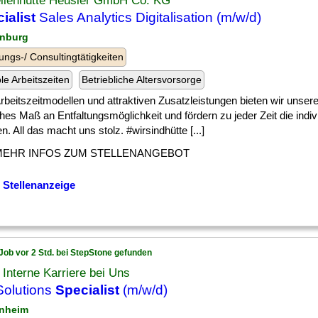
ellenhütte Heusler GmbH Co. KG
ialist
Sales Analytics Digitalisation (m/w/d)
enburg
ungs-/ Consultingtätigkeiten
ble Arbeitszeiten
Betriebliche Altersvorsorge
] Arbeitszeitmodellen und attraktiven Zusatzleistungen bieten wir unser
hes Maß an Entfaltungsmöglichkeit und fördern zu jeder Zeit die indiv
n. All das macht uns stolz. #wirsindhütte [...]
MEHR INFOS ZUM STELLENANGEBOT
 Stellenanzeige
Job vor 2 Std. bei StepStone gefunden
Interne Karriere bei Uns
olutions
Specialist
(m/w/d)
nheim