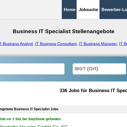
Home
Jobsuche
Bewerber-Lo
Business IT Specialist Stellenangebote
T Business Analyst
,
IT Business Consultant
,
IT Business Manager
,
IT B
336 Jobs für Business IT Spec
angebote Business IT Specialist Jobs
Job vor 2 Std. bei StepStone gefunden