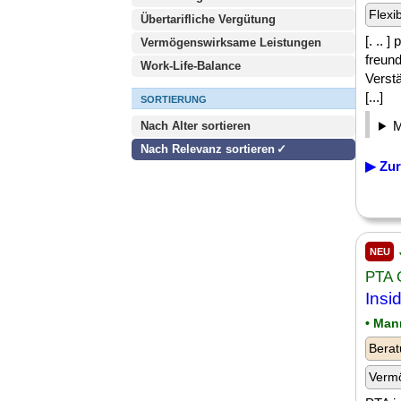
Flexi
Übertarifliche Vergütung
[. .. 
Vermögenswirksame Leistungen
freund
Work-Life-Balance
Verst
[...]
SORTIERUNG
Nach Alter sortieren
Nach Relevanz sortieren
▶ Zur
NEU
PTA
Insi
• Man
Berat
Verm