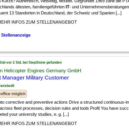
 Kürze? Authentisch, vielseitig, flexibel. Gegründet 1969 zählt die 
chlands ältesten, familiengeführten
IT
- und Unternehmensberatungen
samt 13 Standorten in Deutschland, der Schweiz und Spanien [...]
MEHR INFOS ZUM STELLENANGEBOT
 Stellenanzeige
Job vor 2 Std. bei StepStone gefunden
an Helicopter Engines Germany GmbH
t Manager Military Customer
derstedt
ffice möglich
] into corrective and preventive actions Drive a structured continuous
across fleet processes, decision rules and tools Profil You have succ
ted your university studies, e. g. [...]
MEHR INFOS ZUM STELLENANGEBOT