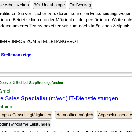
ble Arbeitszeiten
30+ Urlaubstage
Tarifvertrag
] profitieren Sie von flachen Strukturen, schnellen Entscheidungswege
lichen Betriebsklima und der Möglichkeit der persönlichen Weiterent
ärkung unseres Teams besetzen wir zum nächstmöglichen Zeitpunkt d
MEHR INFOS ZUM STELLENANGEBOT
 Stellenanzeige
Job vor 2 Std. bei StepStone gefunden
 GmbH
de Sales
Specialist
(m/w/d)
IT
-Dienstleistungen
nheim
ungs-/ Consultingtätigkeiten
Homeoffice möglich
Abgeschlossene A
ögenswirksame Leistungen