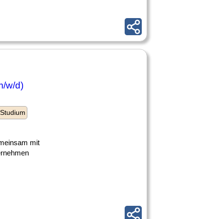
/w/d)
 Studium
gemeinsam mit
ternehmen