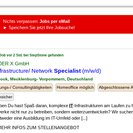
Nichts verpassen:
Jobs per eMail
► Speichern Sie jetzt Ihre Jobsuche!
Job vor 2 Std. bei StepStone gefunden
ÖER X GmbH
nfrastructure/ Network
Specialist
(m/w/d)
tock, Mecklenburg- Vorpommern, Deutschland
ungs-/ Consultingtätigkeiten
Homeoffice möglich
Abgeschlossene A
nsicher
ben Du hast Spaß daran, komplexe
IT
-Infrastrukturen am Laufen zu 
erke nicht nur zu betreiben, sondern weiterzuentwickeln? Wir such
tweder eine Ausbildung im IT-Umfeld oder [...]
MEHR INFOS ZUM STELLENANGEBOT