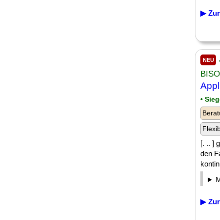
▶ Zur
NEU
BISO
Appl
• Sie
Berat
Flexi
[. .. 
den F
kontin
▶ Zur