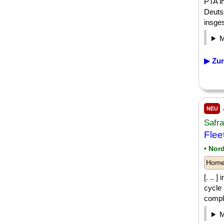
PTA in
Deuts
insge
▶ Zur
NEU
Safr
Flee
• Nor
Homeo
[. .. 
cycle 
comple