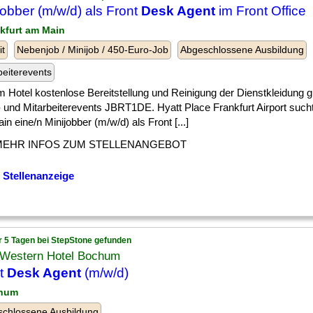
jobber (m/w/d) als Front
Desk Agent
im Front Office
nkfurt am Main
it
Nebenjob / Minijob / 450-Euro-Job
Abgeschlossene Ausbildung
beiterevents
] im Hotel kostenlose Bereitstellung und Reinigung der Dienstkleidung g
 und Mitarbeiterevents JBRT1DE. Hyatt Place Frankfurt Airport sucht 
n eine/n Minijobber (m/w/d) als Front [...]
MEHR INFOS ZUM STELLENANGEBOT
 Stellenanzeige
r 5 Tagen bei StepStone gefunden
 Western Hotel Bochum
t
Desk Agent
(m/w/d)
chum
chlossene Ausbildung