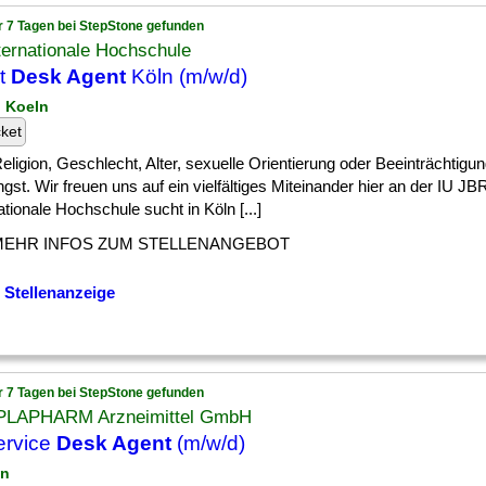
r 7 Tagen bei StepStone gefunden
ternationale Hochschule
t
Desk Agent
Köln (m/w/d)
n Koeln
cket
] Religion, Geschlecht, Alter, sexuelle Orientierung oder Beeinträchtigu
ngst. Wir freuen uns auf ein vielfältiges Miteinander hier an der IU J
ationale Hochschule sucht in Köln [...]
MEHR INFOS ZUM STELLENANGEBOT
 Stellenanzeige
r 7 Tagen bei StepStone gefunden
LAPHARM Arzneimittel GmbH
ervice
Desk Agent
(m/w/d)
in