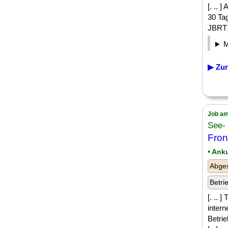
[. .. 
30 Tag
JBRT1
▶ Zur
Job am
See-
Fron
• Ank
Abges
Betri
[. ..
intern
Betri