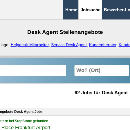
Home
Jobsuche
Bewerber-Lo
Desk Agent Stellenangebote
hläge:
Helpdesk-Mitarbeiter
,
Service Desk Agent
,
Kundenberater
,
Kunde
62 Jobs für Desk Agent
angebote Desk Agent Jobs
stern bei StepStone gefunden
 Place Frankfurt Airport