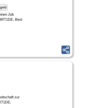
geld
einen Job
 JBRT1DE. Best
reitschaft zur
BRT1DE.