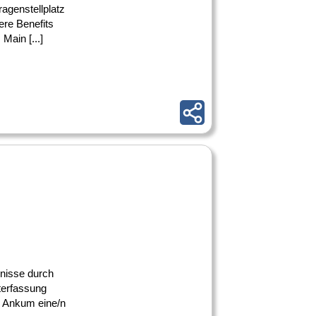
ragenstellplatz
ere Benefits
ain [...]
bnisse durch
iterfassung
n Ankum eine/n