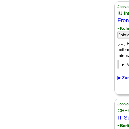
Job vo
IU In
Fron
• Köl
Jobti
[. .. 
mitbri
Intern
▶ Zur
Job vo
CHEP
IT S
• Berl