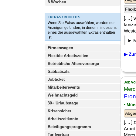
8 Wochen
Flexi
EXTRAS / BENEFITS
[. .. 
Wenn Sie Extras auswählen, werden nur
konze
Anzeigen gefunden, in denen mindestens
Weste
eines der ausgewählten Extras enthalten
ist
Firmenwagen
▶ Zur
Flexible Arbeitszeiten
Betriebliche Altersvorsorge
Sabbaticals
Jobticket
Job vo
Mitarbeiterevents
Merc
Weihnachtsgeld
Fron
30+ Urlaubstage
• Mü
Krisensicher
Abges
Arbeitszeitkonto
[. .. 
Beteiligungsprogramm
Arbei
Tarifvertrag
Mercu