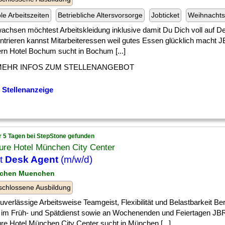
ble Arbeitszeiten
Betriebliche Altersvorsorge
Jobticket
Weihnachts
] wachsen möchtest Arbeitskleidung inklusive damit Du Dich voll auf D
ntrieren kannst Mitarbeiteressen weil gutes Essen glücklich macht
rn Hotel Bochum sucht in Bochum [...]
MEHR INFOS ZUM STELLENANGEBOT
 Stellenanzeige
r 5 Tagen bei StepStone gefunden
ure Hotel München City Center
t
Desk Agent
(m/w/d)
nchen Muenchen
chlossene Ausbildung
] zuverlässige Arbeitsweise Teamgeist, Flexibilität und Belastbarkeit Be
t im Früh- und Spätdienst sowie an Wochenenden und Feiertagen J
re Hotel München City Center sucht in München [...]