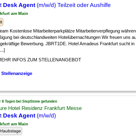
t
Desk Agent
(m/w/d) Teilzeit oder Aushilfe
nkfurt am Main
it
] Team Kostenlose Mitarbeiterparkplätze Mitarbeiterverpflegung währ
igung bei deutschlandweiten Hotelübernachtungen Wir freuen uns au
gekräftige Bewerbung. JBRT1DE. Hotel Amadeus Frankfurt sucht in 
..]
MEHR INFOS ZUM STELLENANGEBOT
 Stellenanzeige
r 8 Tagen bei StepStone gefunden
ure Hotel Residenz Frankfurt Messe
t
Desk Agent
(m/w/d)
nkfurt am Main
rlaubstage