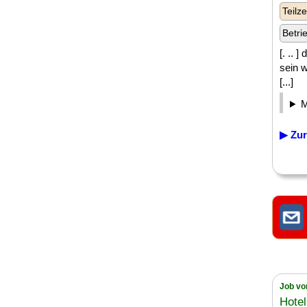
Teilze
Betri
[. .. 
sein w
[...]
▶ Zur
Job vo
Hote