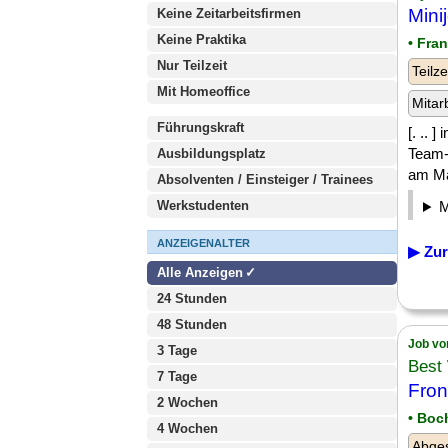
Mini
Keine Zeitarbeitsfirmen
Keine Praktika
• Fra
Nur Teilzeit
Teilze
Mit Homeoffice
Mitar
Führungskraft
[. .. 
Team-
Ausbildungsplatz
am Mai
Absolventen / Einsteiger / Trainees
Werkstudenten
ANZEIGENALTER
▶ Zur
Alle Anzeigen
24 Stunden
48 Stunden
Job vo
3 Tage
Best
7 Tage
Fron
2 Wochen
• Bo
4 Wochen
Abges