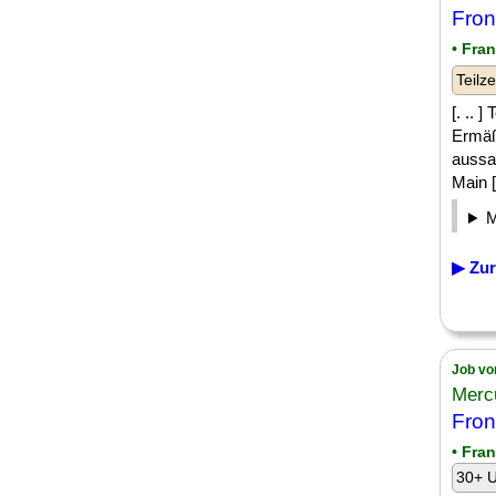
Fron
• Fra
Teilze
[. .. 
Ermäß
aussa
Main [.
▶ Zur
Job vo
Merc
Fron
• Fra
30+ U