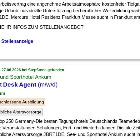
] Arbeitsvertrag eine angenehme Arbeitsatmosphäre kostenfreier Tiefga
e Urlaub individuelle Unterstützung bei beruflicher Weiterbildung weit
DE. Mercure Hotel Residenz Frankfurt Messe sucht in Frankfurt am M
MEHR INFOS ZUM STELLENANGEBOT
 Stellenanzeige
 27.06.2026 bei StepStone gefunden
 und Sporthotel Ankum
t
Desk Agent
(m/w/d)
um
chlossene Ausbildung
ebliche Altersvorsorge
 ] Top 250 Germany-Die besten Tagungshotels Deutschlands Teamerle
e Veranstaltungen Schulungen, Fort- und Weiterbildungen Digitale Ze
ebliche Altersvorsorge JBRT1DE. See- und Sporthotel Ankum sucht i