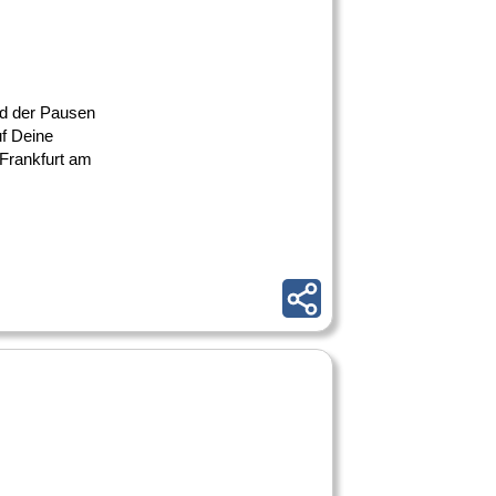
end der Pausen
f Deine
Frankfurt am