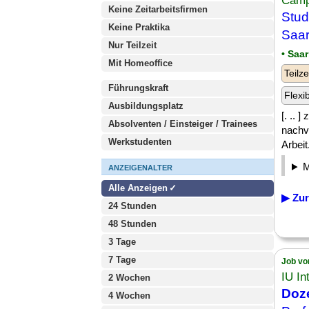
Camp
Keine Zeitarbeitsfirmen
Stud
Keine Praktika
Saar
Nur Teilzeit
• Saa
Mit Homeoffice
Teilze
Führungskraft
Flexi
Ausbildungsplatz
[. .. 
Absolventen / Einsteiger / Trainees
nachvo
Werkstudenten
Arbeit
ANZEIGENALTER
Alle Anzeigen
▶ Zur
24 Stunden
48 Stunden
3 Tage
7 Tage
Job vo
IU In
2 Wochen
Doz
4 Wochen