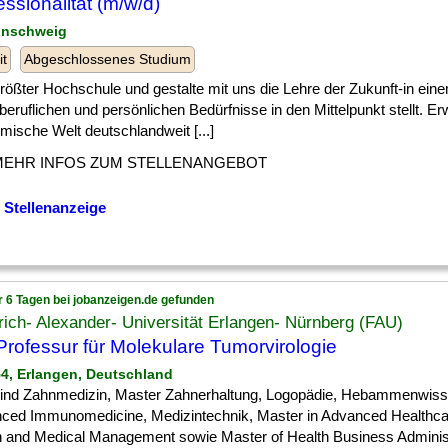
essionalität (m/w/d)
unschweig
it
Abgeschlossenes Studium
] größter Hochschule und gestalte mit uns die Lehre der Zukunft-in ei
beruflichen und persönlichen Bedürfnisse in den Mittelpunkt stellt. E
mische Welt deutschlandweit [...]
MEHR INFOS ZUM STELLENANGEBOT
 Stellenanzeige
r 6 Tagen bei jobanzeigen.de gefunden
rich- Alexander- Universität Erlangen- Nürnberg (FAU)
rofessur für Molekulare Tumorvirologie
54, Erlangen, Deutschland
 ] sind Zahnmedizin, Master Zahnerhaltung, Logopädie, Hebammenwis
ced Immunomedicine, Medizintechnik, Master in Advanced Healthcar
h and Medical Management sowie Master of Health Business Administ