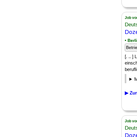
Job vo
Deut
Doze
• Berl
Betri
[. .. 
einsc
berufl
▶ Zur
Job vo
Deut
Doze