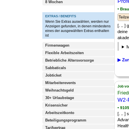
Prof
8 Wochen
• Bra
EXTRAS / BENEFITS
Teilze
Wenn Sie Extras auswählen, werden nur
[. .. 
Anzeigen gefunden, in denen mindestens
eines der ausgewählten Extras enthalten
deine 
ist
akade
Firmenwagen
Flexible Arbeitszeiten
▶ Zur
Betriebliche Altersvorsorge
Sabbaticals
Jobticket
Mitarbeiterevents
Job vo
Weihnachtsgeld
Fried
30+ Urlaubstage
W2-P
Krisensicher
• 910
Arbeitszeitkonto
[. ..
Advan
Beteiligungsprogramm
Healt
Tarifvertrag