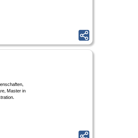
senschaften,
e, Master in
ration.