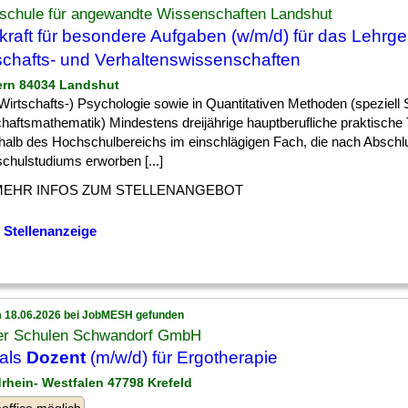
schule für angewandte Wissenschaften Landshut
kraft für besondere Aufgaben (w/m/d) für das Lehrge
schafts- und Verhaltenswissenschaften
ern 84034 Landshut
] (Wirtschafts-) Psychologie sowie in Quantitativen Methoden (speziell S
haftsmathematik) Mindestens dreijährige hauptberufliche praktische 
halb des Hochschulbereichs im einschlägigen Fach, die nach Abschl
chulstudiums erworben [...]
MEHR INFOS ZUM STELLENANGEBOT
 Stellenanzeige
 18.06.2026 bei JobMESH gefunden
er Schulen Schwandorf GmbH
 als
Dozent
(m/w/d) für Ergotherapie
drhein- Westfalen 47798 Krefeld