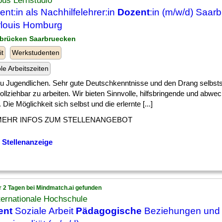
us Lernstudio
ent:in als Nachhilfelehrer:in
Dozent
:in (m/w/d) Saar
louis Homburg
rbrücken Saarbruecken
it
Werkstudenten
ble Arbeitszeiten
] zu Jugendlichen. Sehr gute Deutschkenntnisse und den Drang selbst
llziehbar zu arbeiten. Wir bieten Sinnvolle, hilfsbringende und abwe
. Die Möglichkeit sich selbst und die erlernte [...]
MEHR INFOS ZUM STELLENANGEBOT
 Stellenanzeige
r 2 Tagen bei Mindmatch.ai gefunden
ternationale Hochschule
ent
Soziale Arbeit
Pädagogische
Beziehungen und