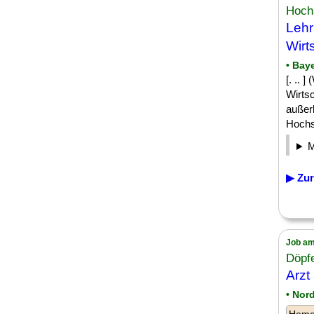
Hoch
Lehr
Wirt
• Bay
[. .. 
Wirtsc
außer
Hochs
▶ Zur
Job am
Döpf
Arzt
• Nor