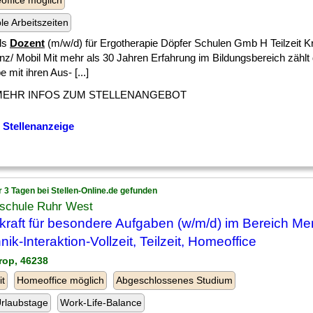
ffice möglich
ble Arbeitszeiten
als
Dozent
(m/w/d) für Ergotherapie Döpfer Schulen Gmb H Teilzeit Kr
nz/ Mobil Mit mehr als 30 Jahren Erfahrung im Bildungsbereich zählt 
 mit ihren Aus- [...]
MEHR INFOS ZUM STELLENANGEBOT
 Stellenanzeige
r 3 Tagen bei Stellen-Online.de gefunden
schule Ruhr West
kraft für besondere Aufgaben (w/m/d) im Bereich Me
nik-Interaktion-Vollzeit, Teilzeit, Homeoffice
trop, 46238
it
Homeoffice möglich
Abgeschlossenes Studium
rlaubstage
Work-Life-Balance