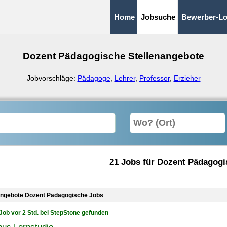
Home
Jobsuche
Bewerber-Lo
Dozent Pädagogische Stellenangebote
Jobvorschläge:
Pädagoge
,
Lehrer
,
Professor
,
Erzieher
21 Jobs für Dozent Pädagogi
angebote Dozent Pädagogische Jobs
Job vor 2 Std. bei StepStone gefunden