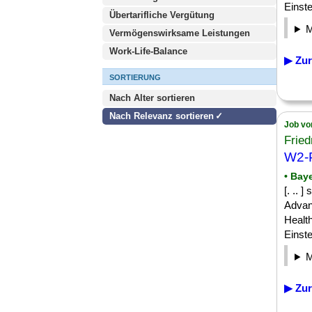
Einste
Übertarifliche Vergütung
Vermögenswirksame Leistungen
Work-Life-Balance
▶ Zur
SORTIERUNG
Nach Alter sortieren
Nach Relevanz sortieren
Job vo
Fried
W2-P
• Bay
[. ..
Advan
Healt
Einste
▶ Zur