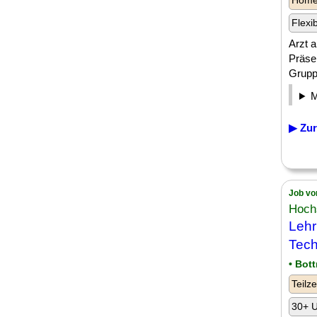
Homeo
Flexi
Arzt 
Präse
Gruppe
▶ Zur
Job vo
Hoch
Lehr
Tech
• Bot
Teilze
30+ U