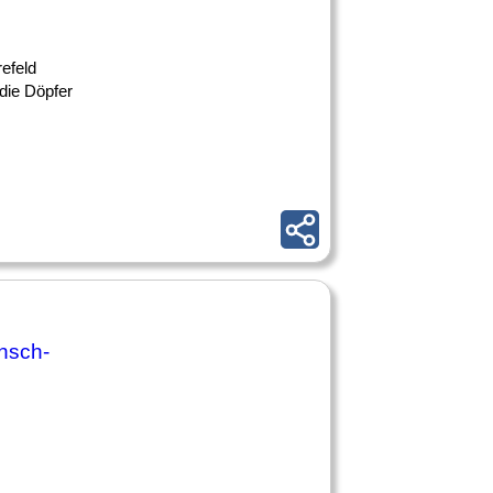
efeld
die Döpfer
nsch-