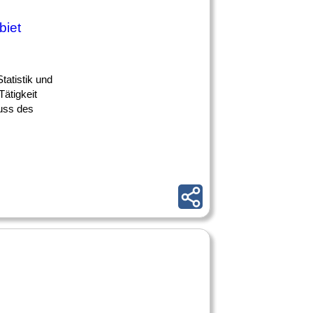
biet
tatistik und
Tätigkeit
uss des