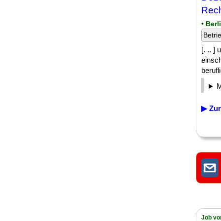
Rec
• Berl
Betri
[. .. 
einsc
beruf
▶ Zur
Job vo