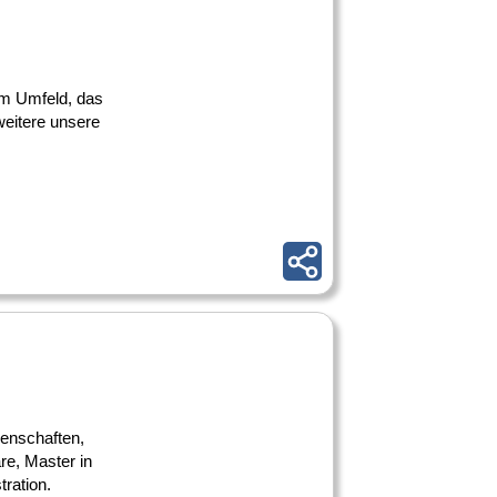
nem Umfeld, das
rweitere unsere
senschaften,
e, Master in
ration.