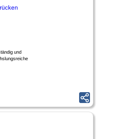
brücken
ständig und
chslungsreiche