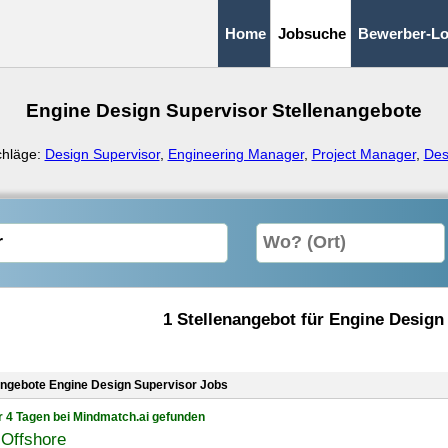
Home
Jobsuche
Bewerber-Lo
Engine Design Supervisor Stellenangebote
chläge:
Design Supervisor
,
Engineering Manager
,
Project Manager
,
Des
1 Stellenangebot für Engine Design
angebote Engine Design Supervisor Jobs
r 4 Tagen bei Mindmatch.ai gefunden
Offshore