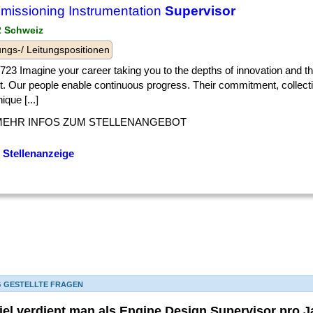
issioning Instrumentation
Supervisor
 2 Schweiz
ngs-/ Leitungspositionen
] 1723 Imagine your career taking you to the depths of innovation and th
. Our people enable continuous progress. Their commitment, collecti
ique [...]
MEHR INFOS ZUM STELLENANGEBOT
 Stellenanzeige
G GESTELLTE FRAGEN
iel verdient man als Engine Design Supervisor pro J