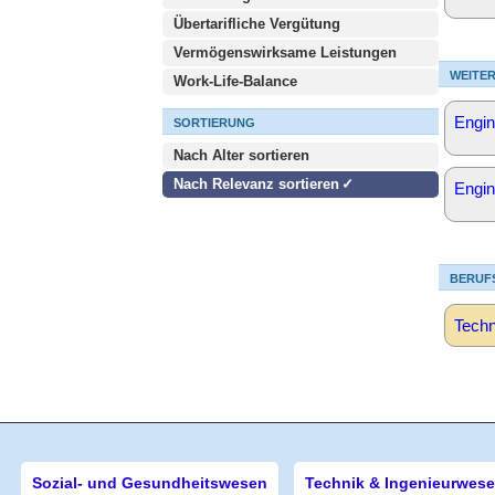
Übertarifliche Vergütung
Vermögenswirksame Leistungen
WEITER
Work-Life-Balance
Engi
SORTIERUNG
Nach Alter sortieren
Nach Relevanz sortieren
Engin
BERUF
Techn
Sozial- und Gesundheitswesen
Technik & Ingenieurwes