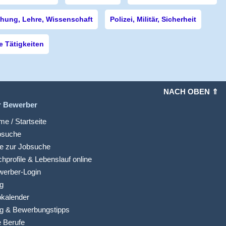
hung, Lehre, Wissenschaft
Polizei, Militär, Sicherheit
 Tätigkeiten
NACH OBEN ⇑
r Bewerber
e / Startseite
bsuche
fe zur Jobsuche
hprofile & Lebenslauf online
werber-Login
g
kalender
g & Bewerbungstipps
e Berufe