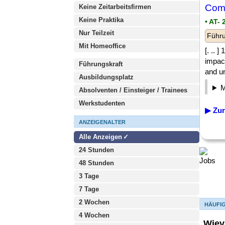
Comm
Keine Zeitarbeitsfirmen
Keine Praktika
• AT-
Nur Teilzeit
Führu
Mit Homeoffice
[. .. 
impact
Führungskraft
and un
Ausbildungsplatz
Absolventen / Einsteiger / Trainees
Werkstudenten
▶ Zur
ANZEIGENALTER
Alle Anzeigen
24 Stunden
48 Stunden
3 Tage
7 Tage
2 Wochen
HÄUFI
4 Wochen
Wiev