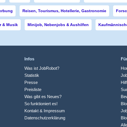
erbung
Reisen, Tourismus, Hotellerie, Gastronomie
Forsc
r & Musik
Minijob, Nebenjobs & Aushilfen
Kaufmännische
Infos
Fü
Was ist JobRobot?
Hom
Statistik
Jo
Presse
Hil
Preisliste
Suc
Was gibt es Neues?
Be
So funktioniert es!
Blo
Kontakt & Impressum
Job
Datenschutzerklärung
Blo
All