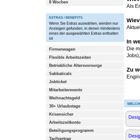
8 Wochen
Als E
EXTRAS / BENEFITS
Wiev
Wenn Sie Extras auswählen, werden nur
Aktue
Anzeigen gefunden, in denen mindestens
eines der ausgewählten Extras enthalten
ist
In w
Die m
Firmenwagen
Jobs)
Flexible Arbeitszeiten
Betriebliche Altersvorsorge
Zu w
Sabbaticals
Engin
Jobticket
Mitarbeiterevents
Weihnachtsgeld
WELCH
30+ Urlaubstage
Krisensicher
Desig
Arbeitszeitkonto
Beteiligungsprogramm
Desi
Tarifvertrag