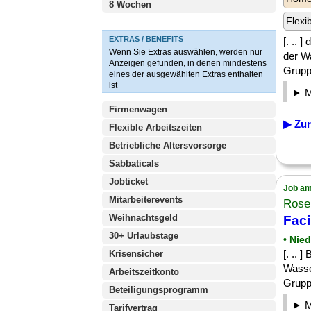
8 Wochen
Flexi
EXTRAS / BENEFITS
[. .. 
Wenn Sie Extras auswählen, werden nur
der W
Anzeigen gefunden, in denen mindestens
Grupp
eines der ausgewählten Extras enthalten
ist
Firmenwagen
▶ Zur
Flexible Arbeitszeiten
Betriebliche Altersvorsorge
Sabbaticals
Jobticket
Job am
Mitarbeiterevents
Rose
Weihnachtsgeld
Faci
30+ Urlaubstage
• Nie
[. .. 
Krisensicher
Wasse
Arbeitszeitkonto
Grupp
Beteiligungsprogramm
Tarifvertrag