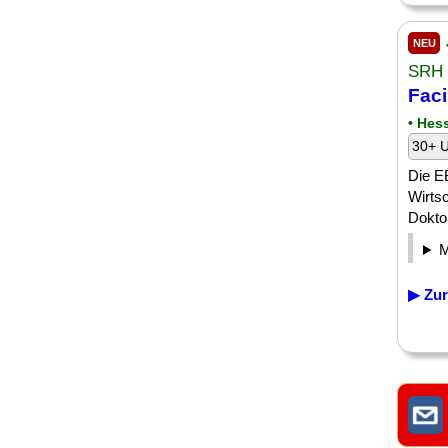
NEU
SRH
Faci
• Hes
30+ U
Die EB
Wirtsc
Doktor
▶ Zur