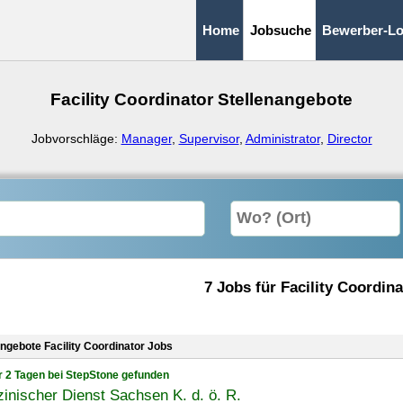
Home
Jobsuche
Bewerber-Lo
Facility Coordinator Stellenangebote
Jobvorschläge:
Manager
,
Supervisor
,
Administrator
,
Director
7 Jobs für Facility Coordina
angebote Facility Coordinator Jobs
r 2 Tagen bei StepStone gefunden
inischer Dienst Sachsen K. d. ö. R.