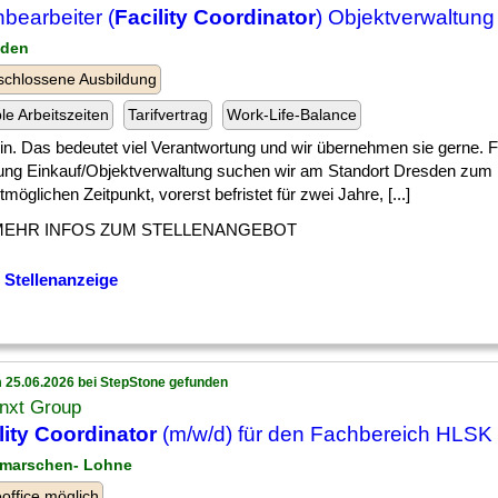
bearbeiter (
Facility Coordinator
) Objektverwaltung
sden
chlossene Ausbildung
ble Arbeitszeiten
Tarifvertrag
Work-Life-Balance
] ein. Das bedeutet viel Verantwortung und wir übernehmen sie gerne. 
lung Einkauf/Objektverwaltung suchen wir am Standort Dresden zum
möglichen Zeitpunkt, vorerst befristet für zwei Jahre, [...]
MEHR INFOS ZUM STELLENANGEBOT
 Stellenanzeige
 25.06.2026 bei StepStone gefunden
nxt Group
lity Coordinator
(m/w/d) für den Fachbereich HLSK
tmarschen- Lohne
ffice möglich