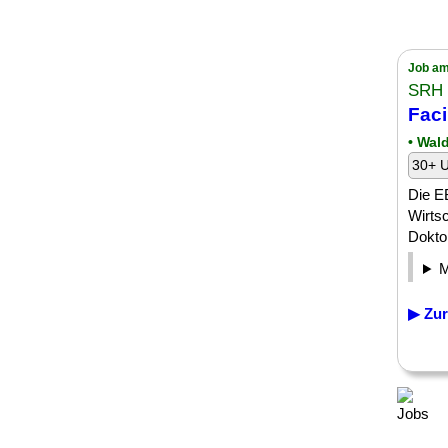
Job am
SRH
Faci
• Wal
30+ U
Die EB
Wirtsc
Doktor
▶ Zur