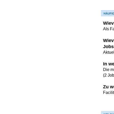
HÄUFI
Wievi
Als F
Wievi
Jobs
Aktuel
In w
Die m
(2 Jo
Zu w
Facil