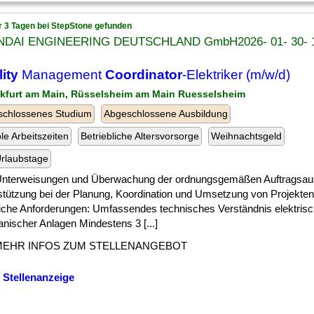
r 3 Tagen bei StepStone gefunden
DAI ENGINEERING DEUTSCHLAND GmbH2026- 01- 30- 10
lity
Management
Coordinator
-Elektriker (m/w/d)
nkfurt am Main, Rüsselsheim am Main Ruesselsheim
schlossenes Studium
Abgeschlossene Ausbildung
ble Arbeitszeiten
Betriebliche Altersvorsorge
Weihnachtsgeld
rlaubstage
 ] Unterweisungen und Überwachung der ordnungsgemäßen Auftragsau
stützung bei der Planung, Koordination und Umsetzung von Projekten 
liche Anforderungen: Umfassendes technisches Verständnis elektrisc
nischer Anlagen Mindestens 3 [...]
MEHR INFOS ZUM STELLENANGEBOT
 Stellenanzeige