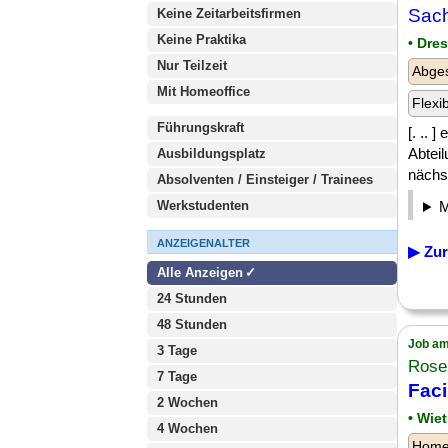
Sach
Keine Zeitarbeitsfirmen
Keine Praktika
• Dre
Nur Teilzeit
Abges
Mit Homeoffice
Flexi
Führungskraft
[. .. 
Abtei
Ausbildungsplatz
nächst
Absolventen / Einsteiger / Trainees
Werkstudenten
ANZEIGENALTER
▶ Zur
Alle Anzeigen
24 Stunden
48 Stunden
Job am
3 Tage
Rose
7 Tage
Faci
2 Wochen
• Wie
4 Wochen
Homeo