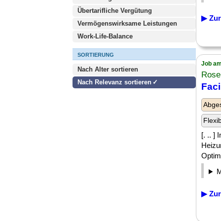
Übertarifliche Vergütung
▶ Zur
Vermögenswirksame Leistungen
Work-Life-Balance
SORTIERUNG
Job am
Nach Alter sortieren
Rose
Nach Relevanz sortieren
Faci
Abges
Flexi
[. ..
Heizun
Optim
▶ Zur