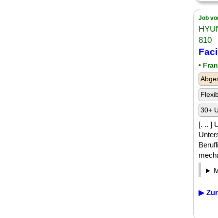
Job vo
HYUN
810
Faci
• Fra
Abge
Flexi
30+ U
[. ..
Unter
Beruf
mecha
▶ Zur