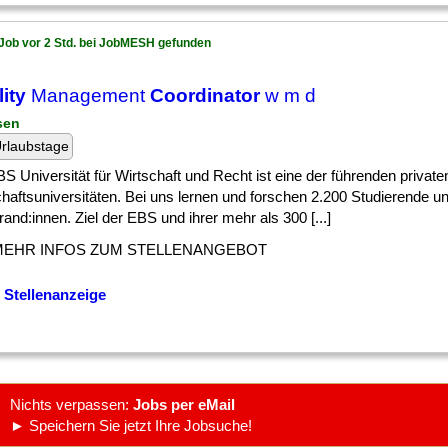
Job vor 2 Std. bei JobMESH gefunden
lity
Management
Coordinator
w m d
sen
rlaubstage
S Universität für Wirtschaft und Recht ist eine der führenden private
haftsuniversitäten. Bei uns lernen und forschen 2.200 Studierende u
and:innen. Ziel der EBS und ihrer mehr als 300 [...]
MEHR INFOS ZUM STELLENANGEBOT
 Stellenanzeige
Nichts verpassen:
Jobs per eMail
► Speichern Sie jetzt Ihre Jobsuche!