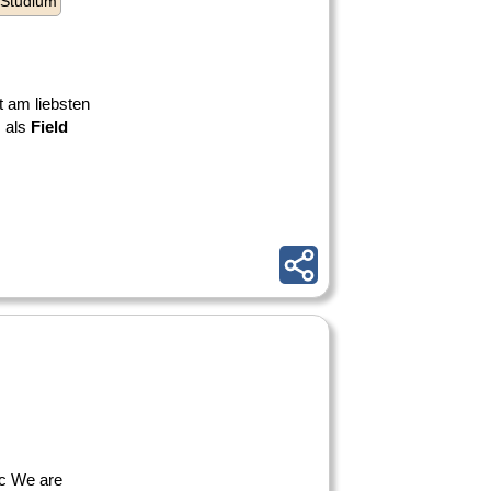
 Studium
t am liebsten
s als
Field
ic We are