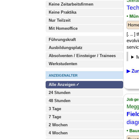
Stef
Keine Zeitarbeitsfirmen
Tech
Keine Praktika
• Mü
Nur Teilzeit
Homeo
Mit Homeoffice
[. .. 
Führungskraft
evolvi
servic
Ausbildungsplatz
Absolventen / Einsteiger / Trainees
Werkstudenten
▶ Zur
ANZEIGENALTER
Alle Anzeigen
24 Stunden
Job ge
48 Stunden
Megg
3 Tage
Fiel
7 Tage
diag
2 Wochen
• Bau
4 Wochen