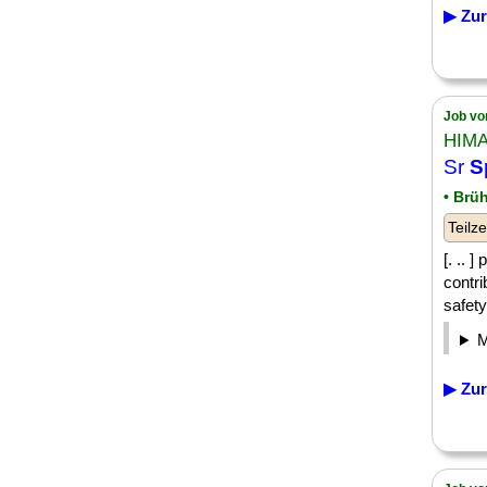
▶ Zur
Job vo
HIMA
Sr
S
• Brü
Teilze
[. .. 
contri
safety
▶ Zur