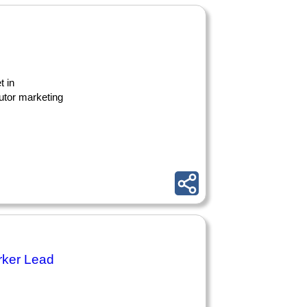
t in
utor marketing
arker Lead