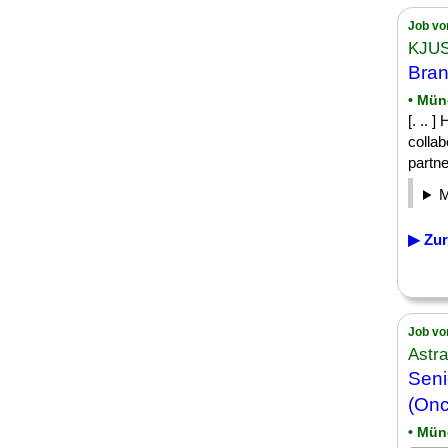
Job vo
KJUS
Bran
• Mü
[. .. 
colla
partne
▶ Zur
Job vo
Astr
Seni
(Onc
• Mü