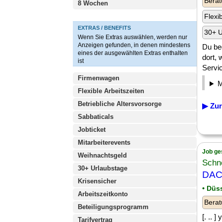
Berat
8 Wochen
Flexi
EXTRAS / BENEFITS
30+ U
Wenn Sie Extras auswählen, werden nur
Anzeigen gefunden, in denen mindestens
Du beg
eines der ausgewählten Extras enthalten
dort,
ist
Servi
Firmenwagen
Flexible Arbeitszeiten
Betriebliche Altersvorsorge
▶ Zur
Sabbaticals
Jobticket
Mitarbeiterevents
Job ge
Weihnachtsgeld
Schn
30+ Urlaubstage
DACH
Krisensicher
• Düs
Arbeitszeitkonto
Berat
Beteiligungsprogramm
[. ..
Tarifvertrag