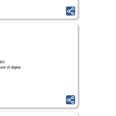
ful
re of digital