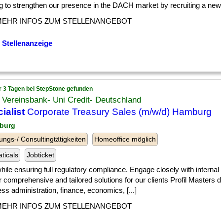
g to strengthen our presence in the DACH market by recruiting a new 
MEHR INFOS ZUM STELLENANGEBOT
 Stellenanzeige
r 3 Tagen bei StepStone gefunden
Vereinsbank- Uni Credit- Deutschland
ialist
Corporate Treasury Sales (m/w/d) Hamburg
burg
ungs-/ Consultingtätigkeiten
Homeoffice möglich
ticals
Jobticket
] while ensuring full regulatory compliance. Engage closely with internal
r comprehensive and tailored solutions for our clients Profil Masters 
ss administration, finance, economics, [...]
MEHR INFOS ZUM STELLENANGEBOT