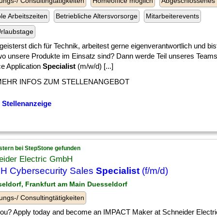
ungs-/ Consultingtätigkeiten
Homeoffice möglich
Abgeschlossenes
ble Arbeitszeiten
Betriebliche Altersvorsorge
Mitarbeiterevents
rlaubstage
eisterst dich für Technik, arbeitest gerne eigenverantwortlich und bis
 wo unsere Produkte im Einsatz sind? Dann werde Teil unseres Team
ce Application
Specialist
(m/w/d) [...]
MEHR INFOS ZUM STELLENANGEBOT
 Stellenanzeige
stern bei StepStone gefunden
eider Electric GmbH
 Cybersecurity Sales
Specialist
(f/m/d)
seldorf, Frankfurt am Main Duesseldorf
ungs-/ Consultingtätigkeiten
 ] you? Apply today and become an IMPACT Maker at Schneider Electr