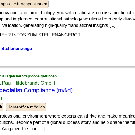
ngs-/ Leitungspositionen
] innovation, and tumor biology, you will collaborate in cross-functional 
op and implement computational pathology solutions from early disco
al validation, generating high-quality translational insights [...]
MEHR INFOS ZUM STELLENANGEBOT
 Stellenanzeige
r 8 Tagen bei StepStone gefunden
 Paul Hildebrandt GmbH
pecialist
Compliance (m/f/d)
l
it
Homeoffice möglich
] professional environment where experts can thrive and make meaning
butions. Become part of a global success story and help shape the futu
. Aufgaben Position [...]