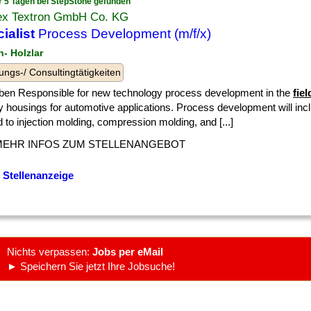
r 5 Tagen bei StepStone gefunden
ex Textron GmbH Co. KG
ialist
Process Development (m/f/x)
n- Holzlar
ungs-/ Consultingtätigkeiten
ben Responsible for new technology process development in the
fiel
y housings for automotive applications. Process development will inc
d to injection molding, compression molding, and [...]
MEHR INFOS ZUM STELLENANGEBOT
 Stellenanzeige
Nichts verpassen:
Jobs per eMail
► Speichern Sie jetzt Ihre Jobsuche!