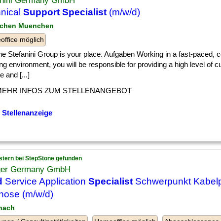
anini Germany GmbH
nical
Support Specialist
(m/w/d)
nchen Muenchen
ffice möglich
] the Stefanini Group is your place. Aufgaben Working in a fast-paced, 
ng environment, you will be responsible for providing a high level of 
e and [...]
MEHR INFOS ZUM STELLENANGEBOT
 Stellenanzeige
stern bei StepStone gefunden
er Germany GmbH
d
Service Application
Specialist
Schwerpunkt Kabelp
nose (m/w/d)
nach