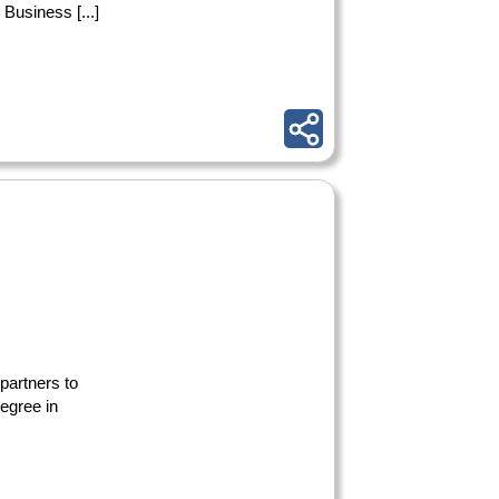
Business [...]
 partners to
degree in