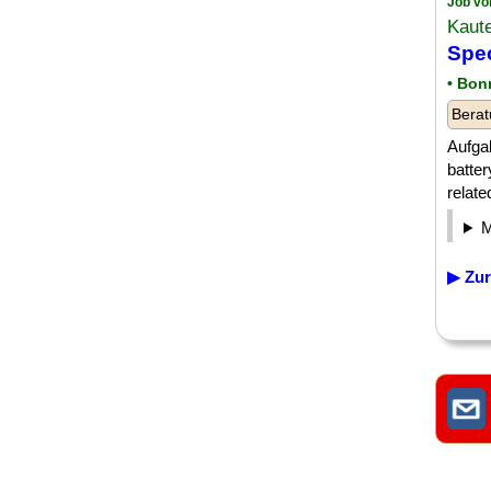
Job vo
Kaut
Spec
• Bon
Berat
Aufga
batter
relate
▶ Zur