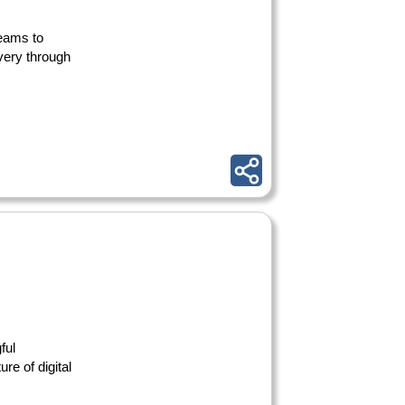
teams to
very through
ful
re of digital