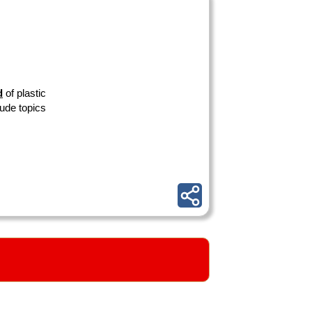
d
of plastic
lude topics