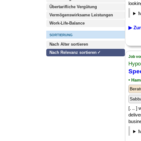
lookin
Übertarifliche Vergütung
Vermögenswirksame Leistungen
Work-Life-Balance
▶ Zur
SORTIERUNG
Nach Alter sortieren
Nach Relevanz sortieren
Job vo
Hypo 
Spec
• Ham
Berat
Sabba
[. .. 
delive
busine