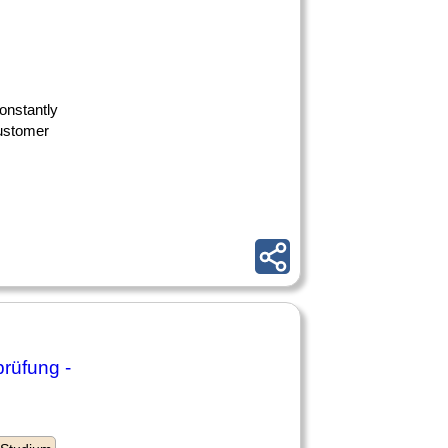
constantly
customer
rüfung -