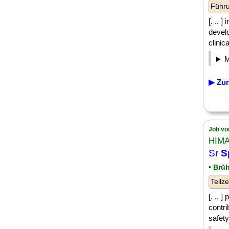
Führu
[. .. 
devel
clinic
▶ Zur
Job vo
HIMA
Sr
S
• Brüh
Teilze
[. .. 
contri
safety