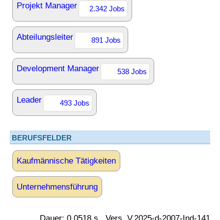
Projekt Manager
2.342 Jobs
Abteilungsleiter
891 Jobs
Development Manager
538 Jobs
Leader
493 Jobs
BERUFSFELDER
Kaufmännische Tätigkeiten
Unternehmensführung
Dauer: 0.0518 s., Vers. V.2025-d-2007-Ind-141