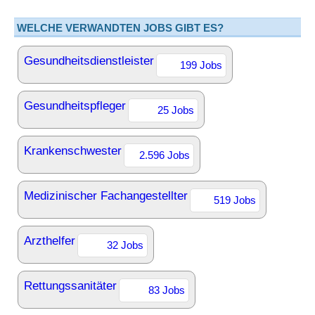
WELCHE VERWANDTEN JOBS GIBT ES?
Gesundheitsdienstleister
199 Jobs
Gesundheitspfleger
25 Jobs
Krankenschwester
2.596 Jobs
Medizinischer Fachangestellter
519 Jobs
Arzthelfer
32 Jobs
Rettungssanitäter
83 Jobs