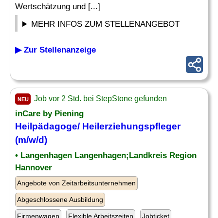
Wertschätzung und [...]
MEHR INFOS ZUM STELLENANGEBOT
▶ Zur Stellenanzeige
Job vor 2 Std. bei StepStone gefunden
NEU
inCare by Piening
Heilpädagoge
/ Heilerziehungspfleger
(m/w/d)
• Langenhagen Langenhagen;Landkreis Region
Hannover
Angebote von Zeitarbeitsunternehmen
Abgeschlossene Ausbildung
Firmenwagen
Flexible Arbeitszeiten
Jobticket