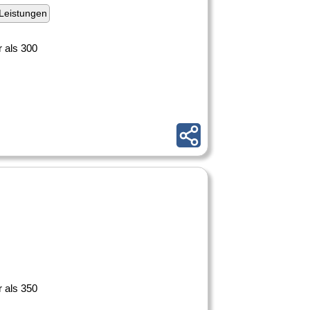
Leistungen
 als 300
 als 350