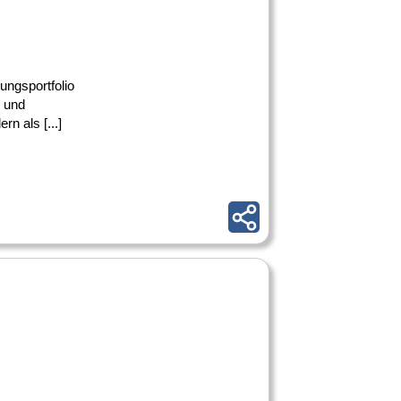
ungsportfolio
 und
rn als [...]