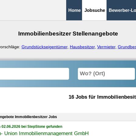
Home
Jobsuche
Bewerber-Lo
Immobilienbesitzer Stellenangebote
orschläge:
Grundstückseigentümer
,
Hausbesitzer
,
Vermieter
,
Grundbes
16 Jobs für Immobilienbesit
angebote Immobilienbesitzer Jobs
 02.06.2026 bei StepStone gefunden
- Union Immobilienmanagement GmbH