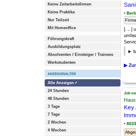
Sani
Keine Zeitarbeitsfirmen
Keine Praktika
• Berl
Nur Teilzeit
Firm
Mit Homeoffice
[. .. 
umfas
Führungskraft
Servic
Ausbildungsplatz
Absolventen / Einsteiger / Trainees
Werkstudenten
▶ Zur
ANZEIGENALTER
Alle Anzeigen
24 Stunden
Job vo
48 Stunden
Haus
3 Tage
Key 
7 Tage
Immo
2 Wochen
• 803
4 Wochen
Abges