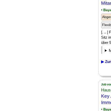
Mita
• Bay
Abges
Flexi
[. .. 
Sitz 
über 5
▶ Zur
Job vo
Haus
Key 
Immo
• Bay