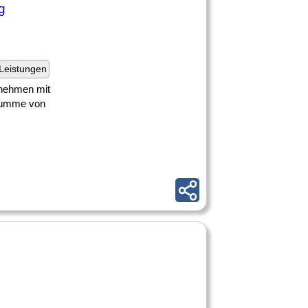
g
Leistungen
ernehmen mit
zsumme von