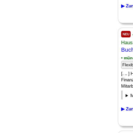
▶ Zur
NEU
Haus
Buch
• mün
Flexi
[. .. 
Finan
Mitarb
▶ Zur