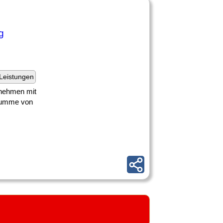
g
Leistungen
ernehmen mit
zsumme von