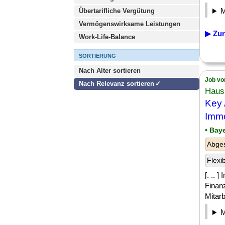
Übertarifliche Vergütung
Vermögenswirksame Leistungen
▶ Zur
Work-Life-Balance
SORTIERUNG
Nach Alter sortieren
Job vo
Nach Relevanz sortieren
Haus
Key 
Immo
• Bay
Abges
Flexi
[. .. 
Finan
Mitarb