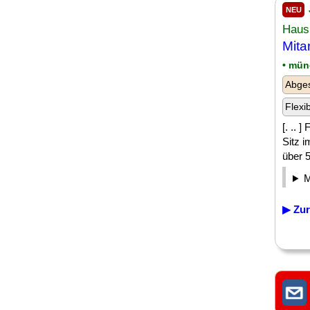
NEU
Haus
Mita
• mün
Abges
Flexi
[. .. 
Sitz 
über 5
▶ Zur