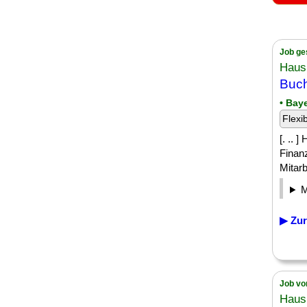
Job ge
Haus
Buch
• Bay
Flexi
[. .. 
Finan
Mitarb
▶ Zur
Job vo
Haus