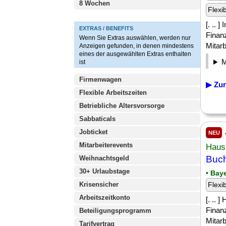
8 Wochen
Flexi
[. .. 
EXTRAS / BENEFITS
Finan
Wenn Sie Extras auswählen, werden nur
Mitarb
Anzeigen gefunden, in denen mindestens
eines der ausgewählten Extras enthalten
ist
Firmenwagen
▶ Zur
Flexible Arbeitszeiten
Betriebliche Altersvorsorge
Sabbaticals
Jobticket
NEU
Mitarbeiterevents
Haus
Buch
Weihnachtsgeld
30+ Urlaubstage
• Bay
Krisensicher
Flexi
Arbeitszeitkonto
[. .. 
Finan
Beteiligungsprogramm
Mitarb
Tarifvertrag