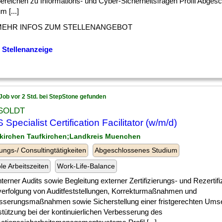
ereichen zu Informations- und Cyber-Sicherheitsfragen Profil Abges
m [...]
MEHR INFOS ZUM STELLENANGEBOT
 Stellenanzeige
Job vor 2 Std. bei StepStone gefunden
SOLDT
 Specialist Certification Facilitator (w/m/d)
fkirchen Taufkirchen;Landkreis Muenchen
ungs-/ Consultingtätigkeiten
Abgeschlossenes Studium
ble Arbeitszeiten
Work-Life-Balance
] interner Audits sowie Begleitung externer Zertifizierungs- und Rezertif
erfolgung von Auditfeststellungen, Korrekturmaßnahmen und
sserungsmaßnahmen sowie Sicherstellung einer fristgerechten Ums
stützung bei der kontinuierlichen Verbesserung des