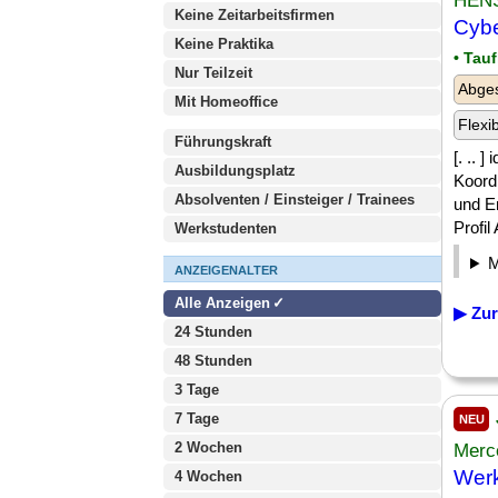
HEN
Keine Zeitarbeitsfirmen
Cybe
Keine Praktika
• Tau
Nur Teilzeit
Abge
Mit Homeoffice
Flexi
Führungskraft
[. .. 
Ausbildungsplatz
Koordi
Absolventen / Einsteiger / Trainees
und E
Profil
Werkstudenten
ANZEIGENALTER
Alle Anzeigen
▶ Zur
24 Stunden
48 Stunden
3 Tage
7 Tage
NEU
2 Wochen
Merc
Werk
4 Wochen