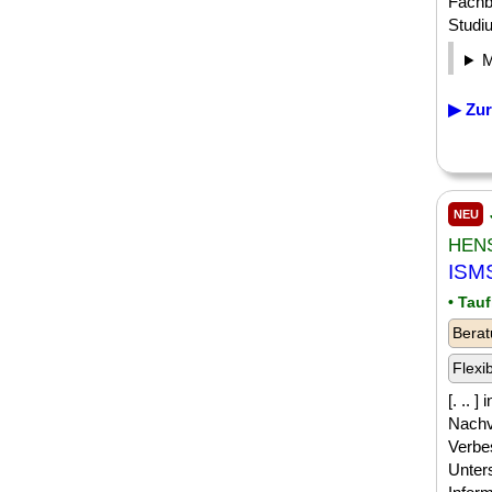
Fachb
Studiu
▶ Zur
NEU
HEN
ISMS
• Tau
Berat
Flexi
[. .. 
Nachv
Verbe
Unter