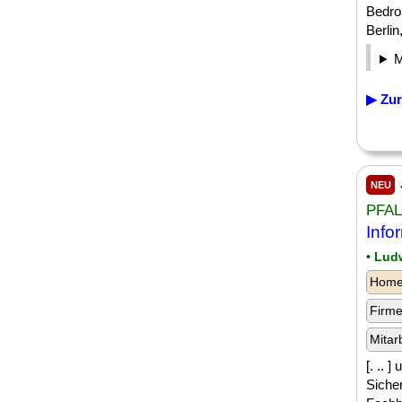
Bedro
Berlin
▶ Zur
NEU
PFA
Info
• Lud
Homeo
Firm
Mitar
[. .. 
Sicher