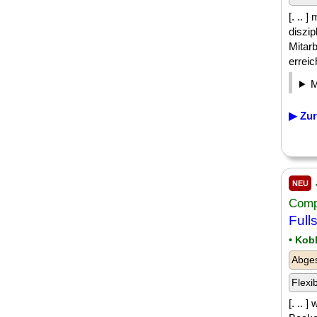
[. .. 
diszi
Mitar
erreich
▶ Zur
NEU
Comp
Full
• Kob
Abge
Flexi
[. .. 