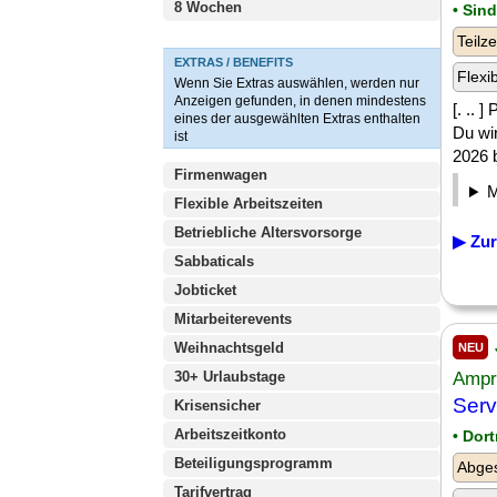
8 Wochen
• Sin
Teilze
EXTRAS / BENEFITS
Flexi
Wenn Sie Extras auswählen, werden nur
Anzeigen gefunden, in denen mindestens
[. .. 
eines der ausgewählten Extras enthalten
Du wir
ist
2026 b
Firmenwagen
Flexible Arbeitszeiten
Betriebliche Altersvorsorge
▶ Zur
Sabbaticals
Jobticket
Mitarbeiterevents
Weihnachtsgeld
NEU
30+ Urlaubstage
Ampr
Serv
Krisensicher
Arbeitszeitkonto
• Dor
Beteiligungsprogramm
Abge
Tarifvertrag