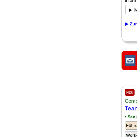
Infor
▶ Zur
NEU
Comp
Team
• San
Führu
Work-