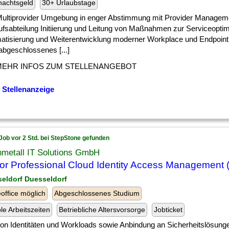
nachtsgeld
30+ Urlaubstage
 ] Multiprovider Umgebung in enger Abstimmung mit Provider Managem
ufsabteilung Initiierung und Leitung von Maßnahmen zur Serviceoptim
atisierung und Weiterentwicklung moderner Workplace und Endpoin
 abgeschlossenes [...]
MEHR INFOS ZUM STELLENANGEBOT
 Stellenanzeige
Job vor 2 Std. bei StepStone gefunden
nmetall IT Solutions GmbH
or Professional Cloud Identity Access Management 
seldorf Duesseldorf
ffice möglich
Abgeschlossenes Studium
ble Arbeitszeiten
Betriebliche Altersvorsorge
Jobticket
] von Identitäten und Workloads sowie Anbindung an Sicherheitslösung