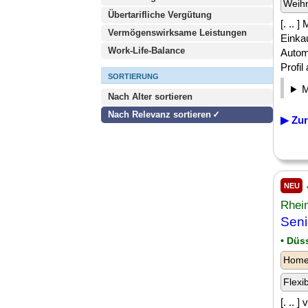
Weih
Übertarifliche Vergütung
[. ..
Vermögenswirksame Leistungen
Einka
Work-Life-Balance
Autom
Profil
SORTIERUNG
Nach Alter sortieren
Nach Relevanz sortieren
▶ Zur
NEU
Rhei
Seni
• Düs
Homeo
Flexi
[. .. 