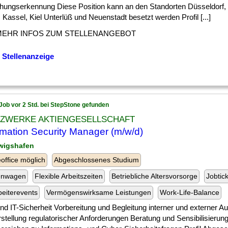
hungserkennung Diese Position kann an den Standorten Düsseldorf,
, Kassel, Kiel Unterlüß und Neuenstadt besetzt werden Profil [...]
MEHR INFOS ZUM STELLENANGEBOT
 Stellenanzeige
Job vor 2 Std. bei StepStone gefunden
LZWERKE AKTIENGESELLSCHAFT
rmation Security Manager (m/w/d)
wigshafen
ffice möglich
Abgeschlossenes Studium
enwagen
Flexible Arbeitszeiten
Betriebliche Altersvorsorge
Jobtic
beiterevents
Vermögenswirksame Leistungen
Work-Life-Balance
] und IT-Sicherheit Vorbereitung und Begleitung interner und externer A
stellung regulatorischer Anforderungen Beratung und Sensibilisierung