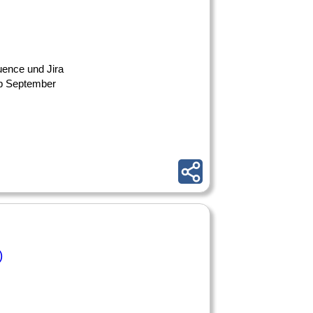
uence und Jira
 ab September
)