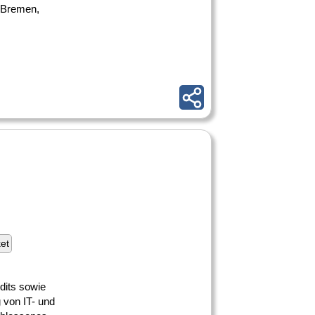
 Bremen,
ket
udits sowie
 von IT- und