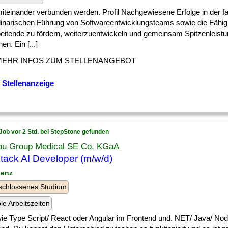
] miteinander verbunden werden. Profil Nachgewiesene Erfolge in der f
plinarischen Führung von Softwareentwicklungsteams sowie die Fähigk
beitende zu fördern, weiterzuentwickeln und gemeinsam Spitzenleist
en. Ein [...]
MEHR INFOS ZUM STELLENANGEBOT
 Stellenanzeige
Job vor 2 Std. bei StepStone gefunden
u Group Medical SE Co. KGaA
stack AI Developer (m/w/d)
lenz
schlossenes Studium
ble Arbeitszeiten
] wie Type Script/ React oder Angular im Frontend und. NET/ Java/ Nod