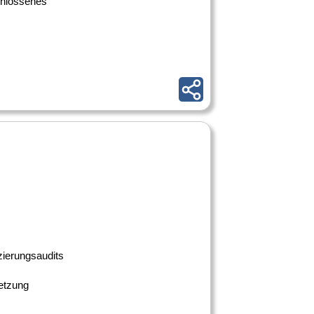
chlossenes
izierungsaudits
etzung