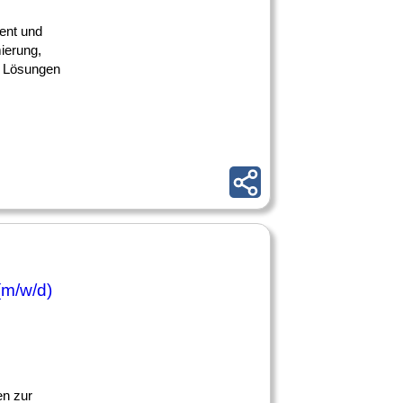
ent und
ierung,
t Lösungen
(m/w/d)
en zur