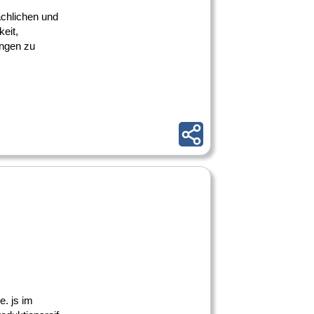
achlichen und
eit,
ungen zu
e. js im