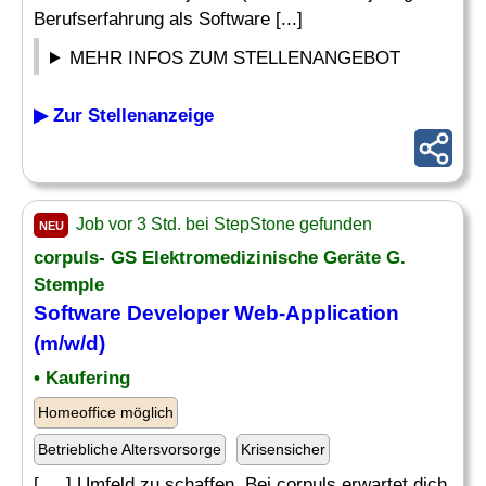
Berufserfahrung als Software [...]
MEHR INFOS ZUM STELLENANGEBOT
▶ Zur Stellenanzeige
Job vor 3 Std. bei StepStone gefunden
NEU
corpuls- GS Elektromedizinische Geräte G.
Stemple
Software
Developer
Web-Application
(m/w/d)
• Kaufering
Homeoffice möglich
Betriebliche Altersvorsorge
Krisensicher
[. .. ] Umfeld zu schaffen. Bei corpuls erwartet dich