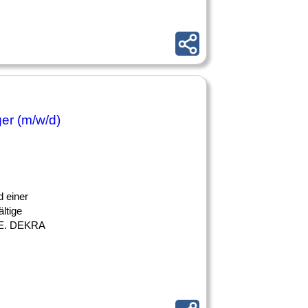
er (m/w/d)
d einer
ltige
1DE. DEKRA