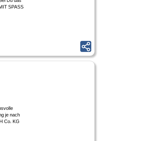
 Sei Du das
 MIT SPASS
nsvolle
g je nach
 H Co. KG