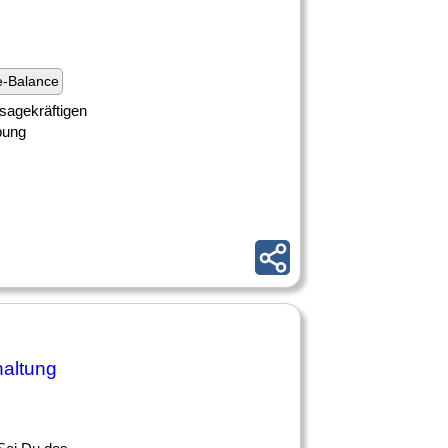
e-Balance
sagekräftigen
bung
haltung