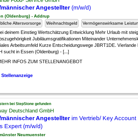
lande Food- Service GmbH
männischer Angestellter
(m/w/d)
en (Oldenburg) - Addrup
ebliche Altersvorsorge
Weihnachtsgeld
Vermögenswirksame Leistu
] bei deinem Einstieg Wertschätzung Entwicklung Mehr Urlaub mit stei
ebszugehörigkeit Jubiläumsgratifikationen Miteinander Unternehmensk
giales Arbeitsumfeld Kurze Entscheidungswege JBRT1DE. Vierlande
sucht in Essen (Oldenburg) - [...]
MEHR INFOS ZUM STELLENANGEBOT
 Stellenanzeige
stern bei StepStone gefunden
way Deutschland GmbH
männischer Angestellter
im Vertrieb/ Key Account
s Expert (m/w/d)
münster Neumuenster