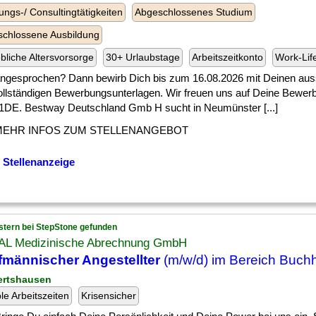
ungs-/ Consultingtätigkeiten
Abgeschlossenes Studium
chlossene Ausbildung
ebliche Altersvorsorge
30+ Urlaubstage
Arbeitszeitkonto
Work-Lif
 ] angesprochen? Dann bewirb Dich bis zum 16.08.2026 mit Deinen aus
ollständigen Bewerbungsunterlagen. Wir freuen uns auf Deine Bewer
DE. Bestway Deutschland Gmb H sucht in Neumünster [...]
MEHR INFOS ZUM STELLENANGEBOT
 Stellenanzeige
stern bei StepStone gefunden
L Medizinische Abrechnung GmbH
männischer Angestellter
(m/w/d) im Bereich Buch
ertshausen
ble Arbeitszeiten
Krisensicher