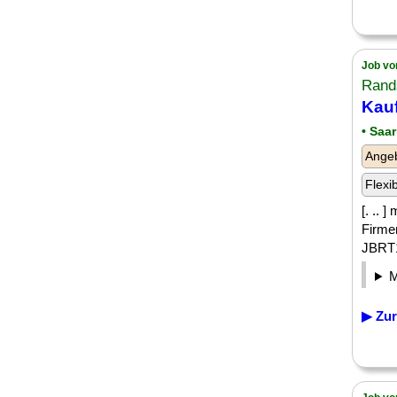
Job vo
Rand
Kauf
• Saa
Angeb
Flexi
[. .. 
Firme
JBRT1
▶ Zur