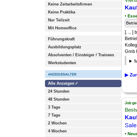
Vier
Keine Zeitarbeitsfirmen
Kauf
Keine Praktika
• Ess
Nur Teilzeit
Betri
Mit Homeoffice
[. .. 
Betri
Führungskraft
Kolle
Ausbildungsplatz
Gmb H 
Absolventen / Einsteiger / Trainees
Werkstudenten
▶ Zur
ANZEIGENALTER
Alle Anzeigen
24 Stunden
48 Stunden
Job ge
3 Tage
Best
7 Tage
Kauf
2 Wochen
Sale
4 Wochen
• Neu