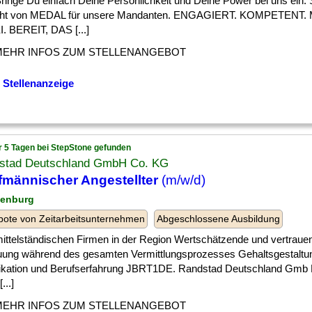
] Bringe Du einfach Deine Persönlichkeit und Deine Power bei uns ein.
ht von MEDAL für unsere Mandanten. ENGAGIERT. KOMPETENT.
. BEREIT, DAS [...]
MEHR INFOS ZUM STELLENANGEBOT
 Stellenanzeige
r 5 Tagen bei StepStone gefunden
stad Deutschland GmbH Co. KG
männischer Angestellter
(m/w/d)
lenburg
ote von Zeitarbeitsunternehmen
Abgeschlossene Ausbildung
] mittelständischen Firmen in der Region Wertschätzende und vertraue
uung während des gesamten Vermittlungsprozesses Gehaltsgestaltun
fikation und Berufserfahrung JBRT1DE. Randstad Deutschland Gmb
...]
MEHR INFOS ZUM STELLENANGEBOT