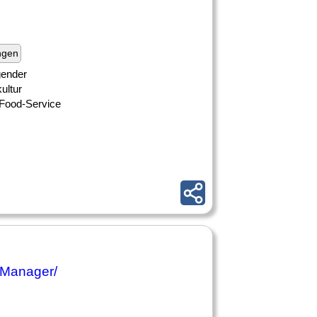
ngen
gender
ultur
 Food-Service
 Manager/