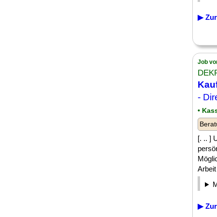
▶ Zur
Job vo
DEKR
Kauf
- Di
• Kas
Berat
[. ..
persö
Mögli
Arbeit
▶ Zur