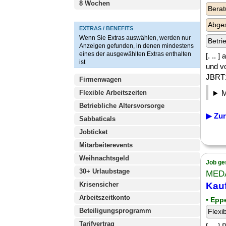
8 Wochen
Berat
Abges
EXTRAS / BENEFITS
Wenn Sie Extras auswählen, werden nur
Betri
Anzeigen gefunden, in denen mindestens
eines der ausgewählten Extras enthalten
[. ..
ist
und v
JBRT1
Firmenwagen
Flexible Arbeitszeiten
Betriebliche Altersvorsorge
▶ Zur
Sabbaticals
Jobticket
Mitarbeiterevents
Weihnachtsgeld
Job ge
30+ Urlaubstage
MEDA
Krisensicher
Kauf
Arbeitszeitkonto
• Epp
Beteiligungsprogramm
Flexi
Tarifvertrag