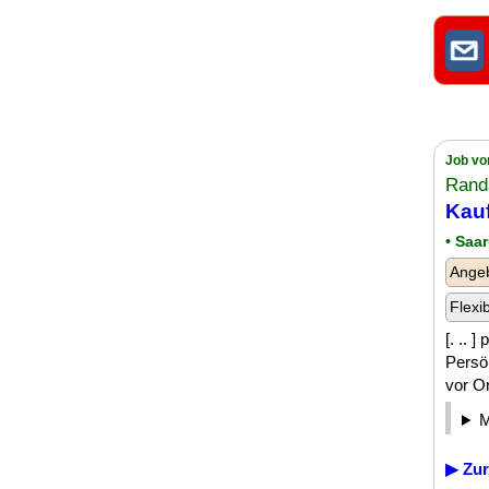
Job vo
Rand
Kauf
• Saar
Angeb
Flexi
[. .. 
Persö
vor O
▶ Zur