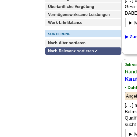
[. .. 
Gesic
Übertarifliche Vergütung
DABEI
Vermögenswirksame Leistungen
Work-Life-Balance
SORTIERUNG
▶ Zur
Nach Alter sortieren
Nach Relevanz sortieren
Job vo
Rand
Kauf
• Dah
Angeb
[. .. 
Betre
Quali
sucht [