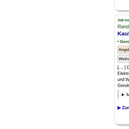
Job vo
Rand
Kauf
• Gero
Angeb
Weih
[. .. 
Elektr
und W
Gerolst
▶ Zur